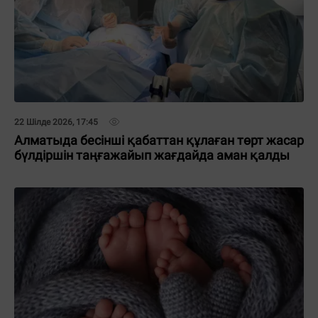
22 Шілде 2026, 17:45
Алматыда бесінші қабаттан құлаған төрт жасар
бүлдіршін таңғажайып жағдайда аман қалды