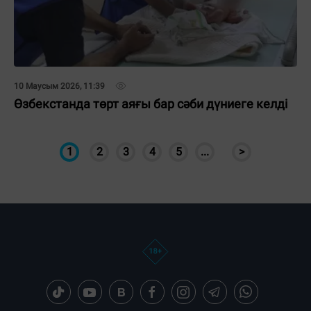
10 Маусым 2026, 11:39
Өзбекстанда төрт аяғы бар сәби дүниеге келді
1
2
3
4
5
...
>