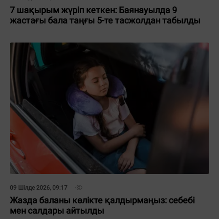
7 шақырым жүріп кеткен: Баянауылда 9
жастағы бала таңғы 5-те тасжолдан табылды
09 Шілде 2026, 09:17
Жазда баланы көлікте қалдырмаңыз: себебі
мен салдары айтылды