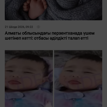
21 Шілде 2026, 09:22
Алматы облысындағы перзентханада үшем
шетінеп кетті: отбасы әділдікті талап етті