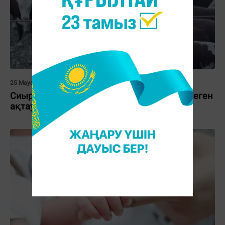
25 Маусым 2026, 11:34
Сиырлардың ортасында трендтегі биді билеген
ақтаулық жасөспірім желіні тәнті етті