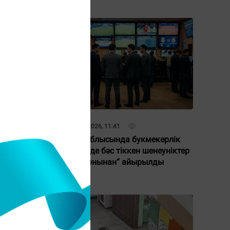
30 Наурыз 2026, 11:41
Ұлытау облысында букмекерлік
аның
кеңселерде бәс тіккен шенеуніктер
ып
“жылы орнынан“ айырылды