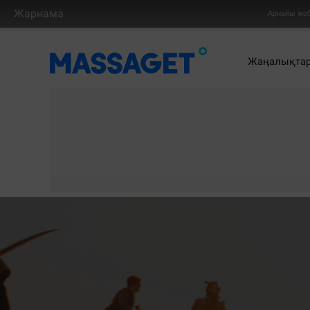
Жарнама
Арнайы жо
Жаңалықта