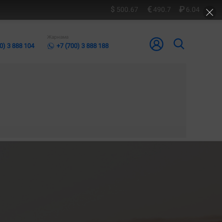
500.67
490.7
6.04
Жарнама
0) 3 888 104
+7 (700) 3 888 188