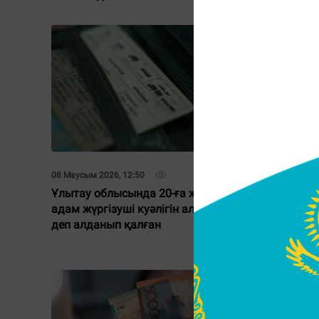
08 Маусым 2026, 12:50
13 Мамыр 2
Ұлытау облысында 20-ға жуық
“Қазақм
адам жүргізуші куәлігін аламын
жасаған
деп алданып қалған