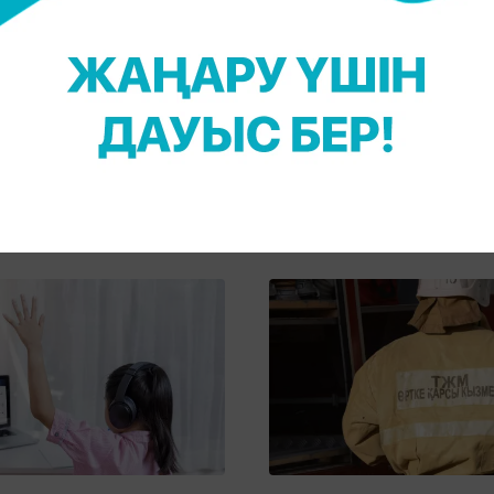
026, 12:14
19 Қаңтар 2026, 09:00
облысында немересіне
Бірнеше қаланың тұрғынд
90 жастағы әже баспанасыз
ескерту жасалды
үмкін