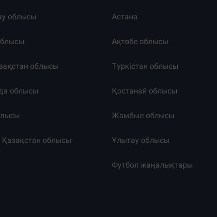
ау облысы
Астана
облысы
Ақтөбе облысы
зақстан облысы
Түркістан облысы
да облысы
Қостанай облысы
блысы
Жамбыл облысы
к Қазақстан облысы
Ұлытау облысы
т
Футбол жаңалықтары