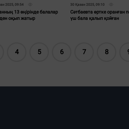
ан 2025, 09:54
30 Қазан 2025, 09:10
анның 13 өңірінде балалар
Сәтбаевта өртке оранған п
йден оқып жатыр
үш бала қалып қойған
4
5
6
7
8