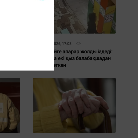
17 Қаңтар 2026, 17:03
арына
Жылап, үйге апарар жолды іздеді:
Сәтбаевта екі қыз балабақшадан
шығып кеткен