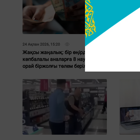
24 Ақпан 2026, 15:20
31 Қаңтар 2
Жақсы жаңалық: бір өңірде
Ұлытау 
көпбалалы аналарға 8 наурызға
сенген 
орай біржолғы төлем беріледі
қалуы м