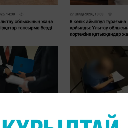
26, 14:38
27 Шілде 2026, 13:03
Ұлытау облысының жаңа
8 көлік айыппұл тұрағына
бірқатар тапсырма берді
қойылды: Ұлытау облысын
кортежіне қатысқандар ж
26, 16:18
08 Шілде 2026, 13:00
тар Ұлытау және Атырау
Ұлытау облысында тергеуш
рының жаңа әкімдерін
бермек болған кәсіпорын
дау үшін жиналады
директоры ұсталды