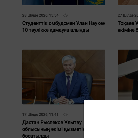
28 Шілде 2026, 15:54
27 Шілде 20
Студенттік омбудсмен Ұлан Наукен
Тоқаев 
10 тәулікке қамауға алынды
әкіміне 
17 Шілде 2026, 11:41
16 Шілде 20
Дастан Рыспеков Ұлытау
Депутат
облысының әкімі қызметінен
облыста
босатылды
тағайын