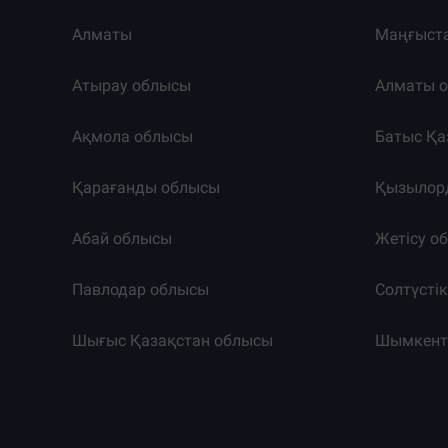
Алматы
Маңғыст
Атырау облысы
Алматы 
Ақмола облысы
Батыс Қа
Қарағанды облысы
Қызылор
Абай облысы
Жетісу о
Павлодар облысы
Солтүсті
Шығыс Қазақстан облысы
Шымкен