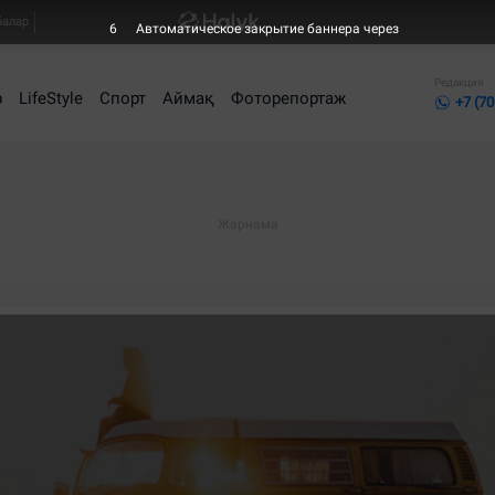
балар
6
Автоматическое закрытие баннера через
Редакция
р
LifeStyle
Спорт
Аймақ
Фоторепортаж
+7 (70