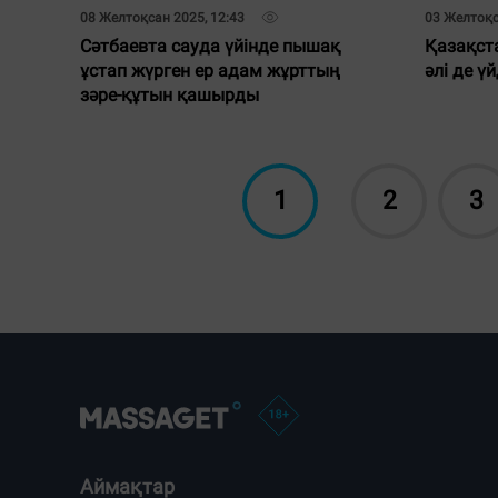
08 Желтоқсан 2025, 12:43
03 Желтоқс
Сәтбаевта сауда үйінде пышақ
Қазақст
ұстап жүрген ер адам жұрттың
әлі де ү
зәре-құтын қашырды
1
2
3
Аймақтар