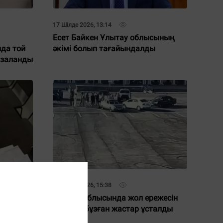
17 Шілде 2026, 13:14
Есет Байкен Ұлытау облысының
да той
әкімі болып тағайындалды
азаланды
07 Шілде 2026, 15:38
іге пара
Ұлытау облысында жол ережесін
өрескел бұзған жастар ұсталды