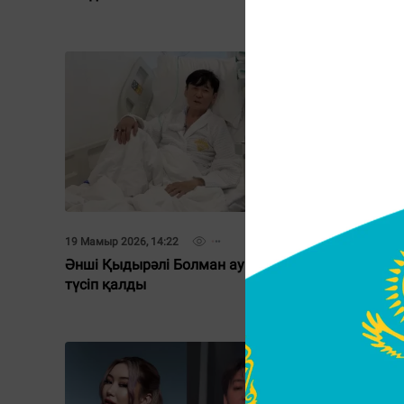
19 Мамыр 2026, 14:22
14 Мамыр 2
Әнші Қыдырәлі Болман ауруханаға
Мұқасан
түсіп қалды
жыққаны
алдына 