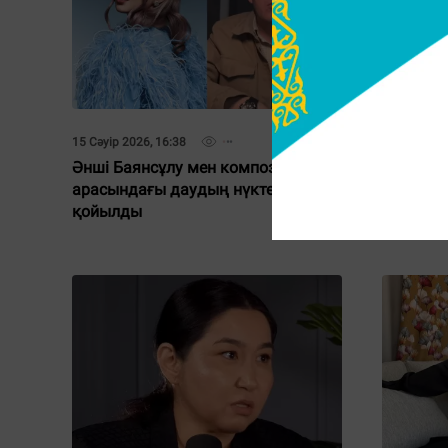
15 Сәуір 2026, 16:38
14 Сәуір 20
Әнші Баянсұлу мен композитор
Гүлзира 
арасындағы даудың нүктесі
Жұлдыз 
қойылды
ерекше 