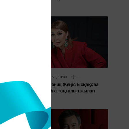
12 Мамыр 2026, 13:09
кен
Танымал әнші Жеңіс Ысқақова
сын
тосынсыйға таңғалып жылап
қалды