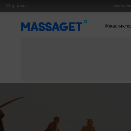
Жарнама
Арнайы жо
Жаңалықта