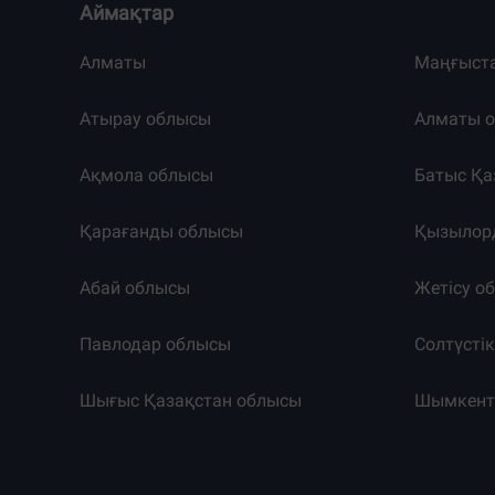
Аймақтар
Алматы
Маңғыст
Атырау облысы
Алматы 
Ақмола облысы
Батыс Қа
Қарағанды облысы
Қызылор
Абай облысы
Жетісу о
Павлодар облысы
Солтүсті
Шығыс Қазақстан облысы
Шымкен