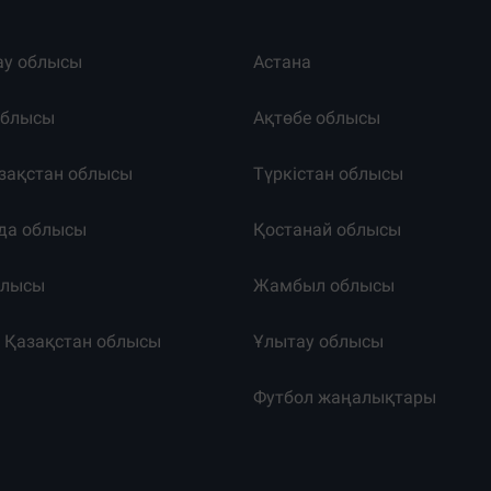
ау облысы
Астана
облысы
Ақтөбе облысы
зақстан облысы
Түркістан облысы
да облысы
Қостанай облысы
блысы
Жамбыл облысы
к Қазақстан облысы
Ұлытау облысы
т
Футбол жаңалықтары