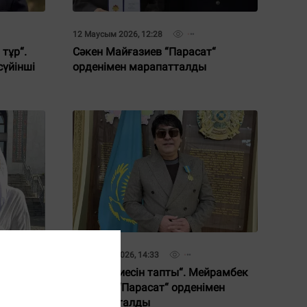
12 Маусым 2026, 12:28
тұр“.
Сәкен Майғазиев “Парасат“
сүйінші
орденімен марапатталды
22 Мамыр 2026, 14:33
п
“Атақ өз иесін тапты“. Мейрамбек
 қызға
Бесбаев “Парасат“ орденімен
мәлімдеме
марапатталды