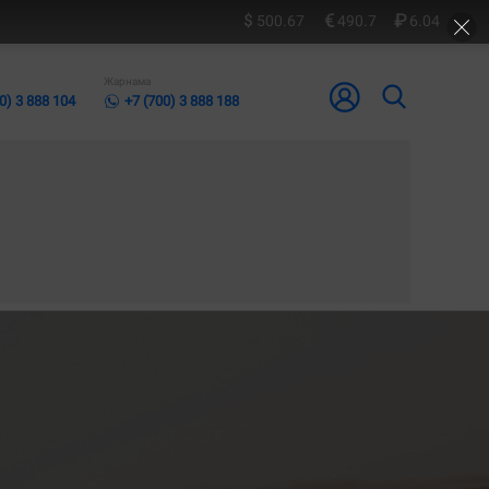
500.67
490.7
6.04
Жарнама
0) 3 888 104
+7 (700) 3 888 188