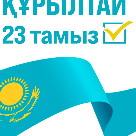
жасады
026, 11:50
12 Мамыр 2026, 15:46
 Шахзадаев соққыға
“Сахнадан уақытында кет
н айтқан әнші тағы да ел
дұрыс“. Роза Рымбаева то
шығып, мәлімдеме жасады
мәлімдеме жасады