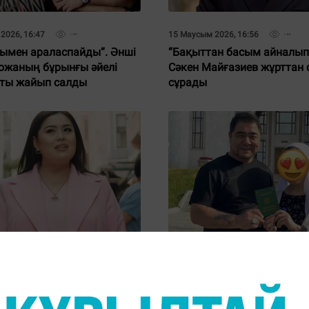
2026, 16:47
15 Маусым 2026, 16:56
ымен араласпайды“. Әнші
“Бақыттан басым айналып 
ожаның бұрынғы әйелі
Сәкен Майғазиев жұрттан 
ты жайып салды
сұрады
2026, 16:37
26 Мамыр 2026, 13:02
 Бадықованы тағы да
“Жерден алып, жерге салы
. Танымал заңгер
жатыр“. Өзінен 25 жас кіші
ме жасады
үйленгенін айтқан актер 