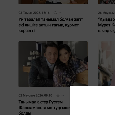
03 Тамыз 2026, 15:16
26 Маусым 
Үй тазалап танымал болған жігіт
“Қыздар
екі әншіге алтын тағып, құрмет
Мұрат Қ
көрсетті
шындық
02 Маусым 2026, 09:10
01 Маусым 
Танымал актер Рүстем
“Дариға
Жаныамановтың тұңғышы қайтыс
жеңдік“
болды
мәлімде