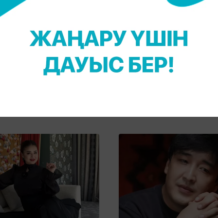
26, 14:41
02 Сәуір 2026, 15:59
Айдарбекова келіні
“Сахнада 40 жыл жүру кере
Әбдікәрімова туралы
Қайрат Нұртастың әкесі ұ
жазба жариялады
“Халық әртісі“ атағына ла
екенін айтты