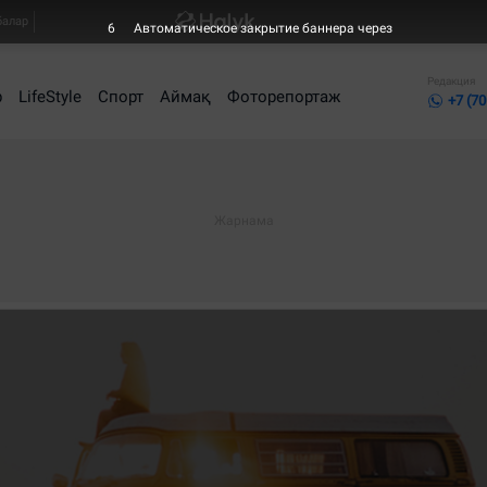
балар
5
Автоматическое закрытие баннера через
Редакция
р
LifeStyle
Спорт
Аймақ
Фоторепортаж
+7 (70