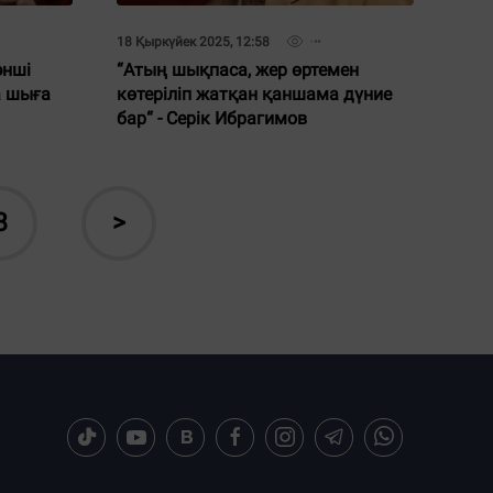
18 Қыркүйек 2025, 12:58
әнші
“Атың шықпаса, жер өртемен
а шыға
көтеріліп жатқан қаншама дүние
бар“ - Серік Ибрагимов
8
>