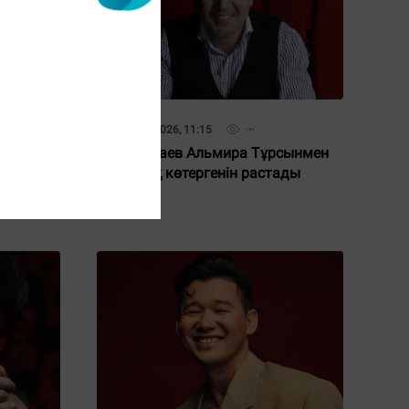
05 Қаңтар 2026, 11:15
к пе?“
Ақан Сатаев Альмира Тұрсынмен
лы
шаңырақ көтергенін растады
йық