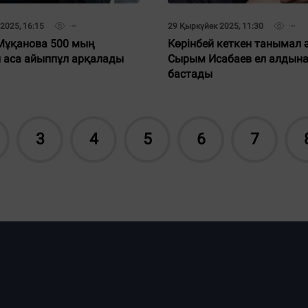
2025, 16:15
29 Қыркүйек 2025, 11:30
Мұқанова 500 мың
Көрінбей кеткен танымал 
н аса айыппұл арқалады
Сырым Исабаев ел алдын
бастады
3
4
5
6
7