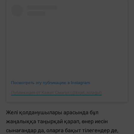
Посмотреть эту публикацию в Instagram
Публикация от Кажет Смағұл (@kajet_smagul)
Желі қолданушылары арасында бұл
жаңалыққа таңырқай қарап, өнер иесін
сынағандар да, оларға бақыт тілегендер де,