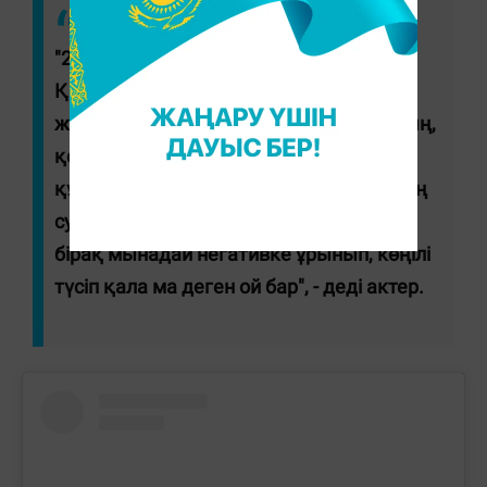
"25 жас деп бір жазба салып едім,
Қазақстан екіге бөлініп, жерден алып,
жерге салып жатқандар бар. "Жарайсың,
қолынан келсе алып көрсін" деп
құттықтап жатқандар да бар. Әйелімнің
суретін салайын ба деп ойлағанмын,
бірақ мынадай негативке ұрынып, көңілі
түсіп қала ма деген ой бар", - деді актер.