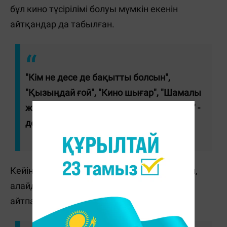
бұл кино түсірілімі болуы мүмкін екенін
айтқандар да табылған.
"Кім не десе де бақытты болсын",
"Қызыңдай ғой", "Кино шығар", "Шамалы
жастарыңа сай келетінін алсаңдаршы!" -
деп жазды олар.
Кейінірек актер тағы бір видео жариялаған,
алайда бұл жайттың рас-өтірігін ашық
айтпаған.