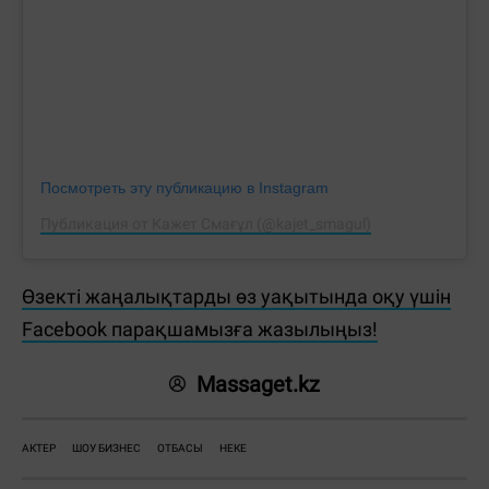
Посмотреть эту публикацию в Instagram
Публикация от Кажет Смағұл (@kajet_smagul)
Өзекті жаңалықтарды өз уақытында оқу үшін
Facebook парақшамызға жазылыңыз!
Massaget.kz
АКТЕР
ШОУ БИЗНЕС
ОТБАСЫ
НЕКЕ