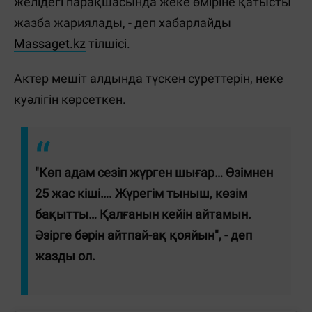
желідегі парақшасында жеке өміріне қатысты
жазба жариялады, - деп хабарлайды
Massaget.kz
тілшісі.
Актер мешіт алдында түскен суреттерін, неке
куәлігін көрсеткен.
"Көп адам сезіп жүрген шығар… Өзімнен
25 жас кіші…. Жүрегім тыныш, көзім
бақытты… Қалғанын кейін айтамын.
Әзірге бәрін айтпай-ақ қояйын", - деп
жазды ол.