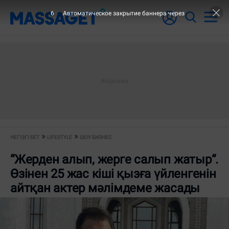
6
Автоматическое закрытие баннера через
НЕГІЗГІ БЕТ
LIFESTYLE
ШОУ БИЗНЕС
“Жерден алып, жерге салып жатыр“.
Өзінен 25 жас кіші қызға үйленгенін
айтқан актер мәлімдеме жасады