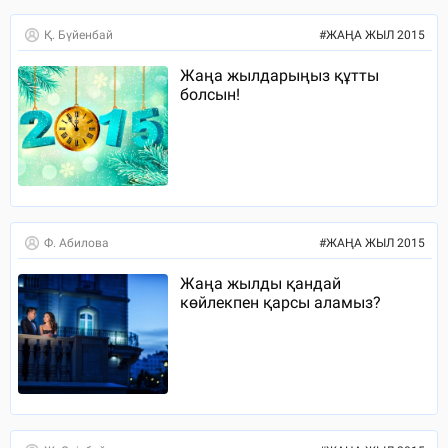
Қ. Бүйенбай
#
ЖАҢА ЖЫЛ 2015
Жаңа жылдарыңыз құтты
болсын!
Ф. Абилова
#
ЖАҢА ЖЫЛ 2015
Жаңа жылды қандай
көйлекпен қарсы аламыз?