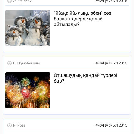
Ж. Өрісбай
#
ЖАҢА ЖЫЛ 2015
“Жаңа Жылыңызбен” сөзі
басқа тілдерде қалай
айтылады?
Е. Жұмабайұлы
#
ЖАҢА ЖЫЛ 2015
Отшашудың қандай түрлері
бар?
Р. Роза
#
ЖАҢА ЖЫЛ 2015