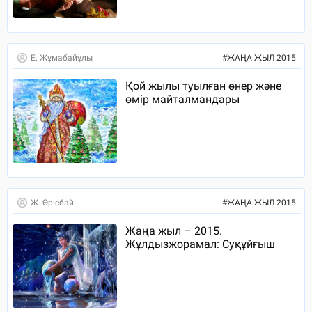
Е. Жұмабайұлы
#
ЖАҢА ЖЫЛ 2015
Қой жылы туылған өнер және
өмір майталмандары
Ж. Өрісбай
#
ЖАҢА ЖЫЛ 2015
Жаңа жыл – 2015.
Жұлдызжорамал: Суқұйғыш