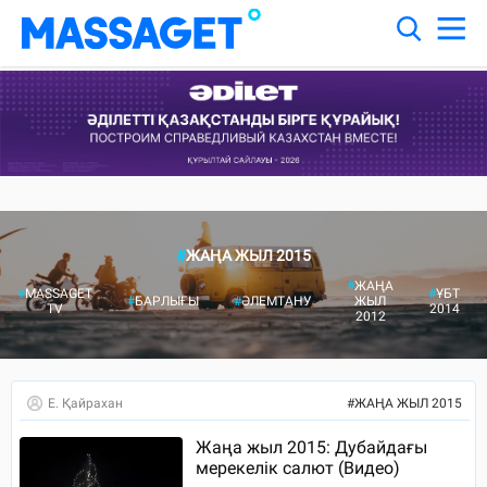
#
ЖАҢА ЖЫЛ 2015
#
ЖАҢА
#
MASSAGET
#
ҰБТ
#
БАРЛЫҒЫ
#
ӘЛЕМТАНУ
ЖЫЛ
TV
2014
2012
Е. Қайрахан
#
ЖАҢА ЖЫЛ 2015
Жаңа жыл 2015: Дубайдағы
мерекелік салют (Видео)