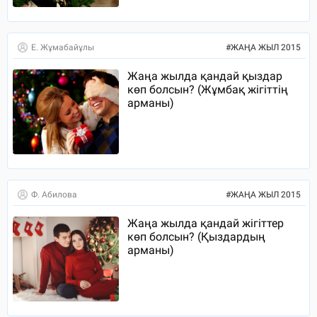
Е. Жұмабайұлы
#
ЖАҢА ЖЫЛ 2015
Жаңа жылда қандай қыздар
көп болсын? (Жұмбақ жігіттің
арманы)
Ф. Абилова
#
ЖАҢА ЖЫЛ 2015
Жаңа жылда қандай жігіттер
көп болсын? (Қыздардың
арманы)