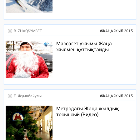
B. ZHAQSYMBET
#
ЖАҢА ЖЫЛ 2015
Массагет ұжымы Жаңа
жылмен құттықтайды
Е. Жұмабайұлы
#
ЖАҢА ЖЫЛ 2015
Метродағы Жаңа жылдық
тосынсый (Видео)