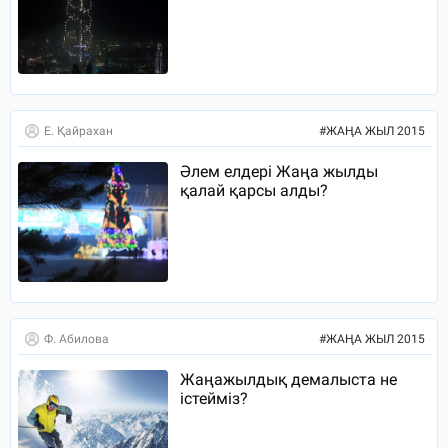
Е. Қайрахан
#
ЖАҢА ЖЫЛ 2015
Әлем елдері Жаңа жылды
қалай қарсы алды?
Ф. Абилова
#
ЖАҢА ЖЫЛ 2015
Жаңажылдық демалыста не
істейміз?