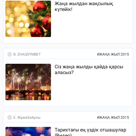
Жаңа жылдан жақсылық
күтейік!
B. ZHAQSYMBET
#
ЖАҢА ЖЫЛ 2015
Сіз жаңа жылды қайда қарсы
аласыз?
Е. Жұмабайұлы
#
ЖАҢА ЖЫЛ 2015
Тарихтағы ең үздік отшашулар
(Видео)