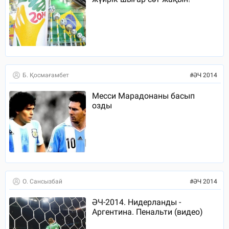
Б. Қосмағамбет
#
ӘЧ 2014
Месси Марадонаны басып
озды
О. Сансызбай
#
ӘЧ 2014
ӘЧ-2014. Нидерланды -
Аргентина. Пенальти (видео)