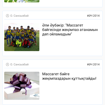
О. Сансызбай
#
ӘЧ 2014
Әли Әубәкір: "Массагет
бәйгесінде жеңімпаз атанамын
деп ойламадым"
О. Сансызбай
#
ӘЧ 2014
Массагет бәйге
жеңімпаздарын құттықтайды!