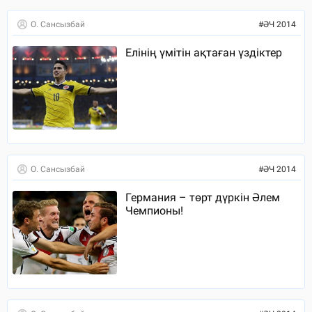
О. Сансызбай
#
ӘЧ 2014
Елінің үмітін ақтаған үздіктер
О. Сансызбай
#
ӘЧ 2014
Германия – төрт дүркін Әлем
Чемпионы!