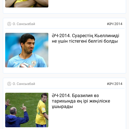
О. Сансызбай
#
ӘЧ 2014
ӘЧ-2014. Суарестің Кьеллиниді
не үшін тістегені белгілі болды
О. Сансызбай
#
ӘЧ 2014
ӘЧ-2014. Бразилия өз
тарихында ең ірі жеңіліске
ұшырады