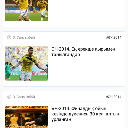
О. Сансызбай
#
ӘЧ 2014
ӘЧ-2014. Ең ерекше қырымен
танылғандар
О. Сансызбай
#
ӘЧ 2014
ӘЧ-2014. Финалдық ойын
кезінде дүкеннен 30 келі алтын
ұрланған