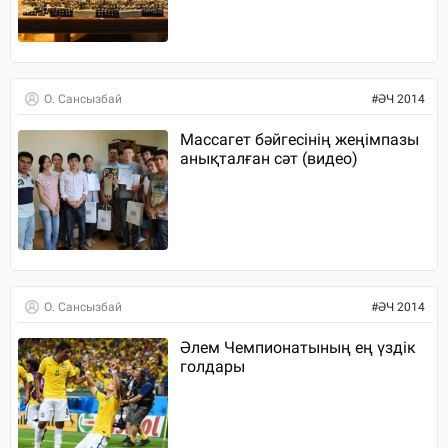
О. Сансызбай
#
ӘЧ 2014
Массагет бәйгесінің жеңімпазы
анықталған сәт (видео)
О. Сансызбай
#
ӘЧ 2014
Әлем Чемпионатының ең үздік
голдары