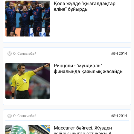
Қола жүлде "қызғалдақтар
еліне" бұйырды
О. Сансызбай
#
ӘЧ 2014
Риццоли - "мундиаль"
финалында қазылық жасайды
О. Сансызбай
#
ӘЧ 2014
Массагет бәйгесі. Жүзден
жүйрік шығар сәт жақын!