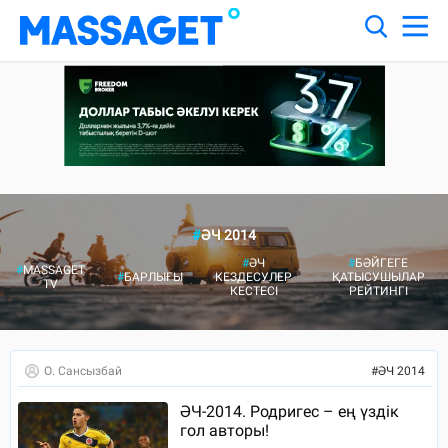
#
ӘЧ 2014
#
ӘЧ
#
БӘЙГЕГЕ
#
MASSAGET
#
БАРЛЫҒЫ
КЕЗДЕСУЛЕР
ҚАТЫСУШЫЛАР
TV
КЕСТЕСІ
РЕЙТИНГІ
О. Сансызбай
#
ӘЧ 2014
ӘЧ-2014. Родригес – ең үздік
гол авторы!