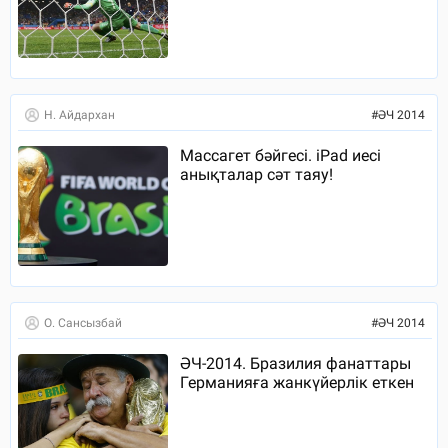
Н. Айдархан
#
ӘЧ 2014
Массагет бәйгесі. iPad иесі
анықталар сәт таяу!
О. Сансызбай
#
ӘЧ 2014
ӘЧ-2014. Бразилия фанаттары
Германияға жанкүйерлік еткен