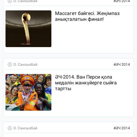
О. Сансызбай
#
ӘЧ 2014
Массагет бәйгесі. Жеңімпаз
анықталатын финал!
О. Сансызбай
#
ӘЧ 2014
ӘЧ-2014. Ван Перси қола
медалін жанкүйерге сыйға
тартты
О. Сансызбай
#
ӘЧ 2014