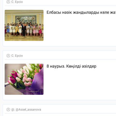
С. Ерсін
Елбасы нәзік жандыларды келе жа
С. Ерсін
8 наурыз. Көңілді әзілдер
@. @assel_assanova