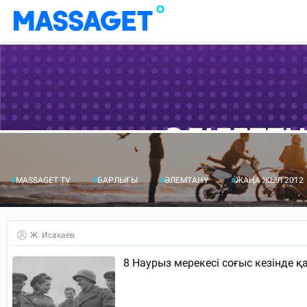
#
MASSAGET TV
#
БАРЛЫҒЫ
#
ӘЛЕМТАНУ
#
ЖАҢА ЖЫЛ 2012
Ж. Исакаев
8 Наурыз мерекесі соғыс кезінде 