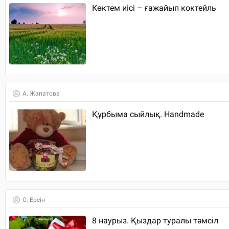
Көктем иісі – ғажайып коктейль
А. Жапатова
Құрбыма сыйлық. Handmade
С. Ерсін
8 наурыз. Қыздар туралы тәмсіл