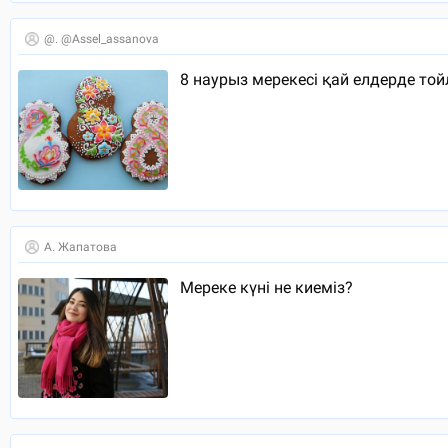
@. @assel_assanova
8 наурыз мерекесі қай елдерде то
А. Жапатова
Мереке күні не киеміз?