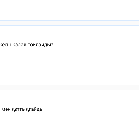
екесін қалай тойлайды?
сімен құттықтайды