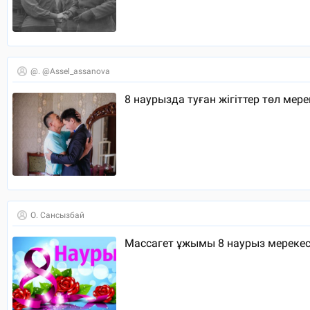
@. @assel_assanova
8 наурызда туған жігіттер төл мер
О. Сансызбай
Массагет ұжымы 8 наурыз мереке