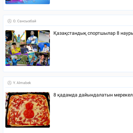
О. Сансызбай
Қазақстандық спортшылар 8 науры
Y. Almabek
8 қадамда дайындалатын мерекел