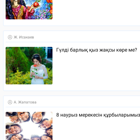
Ж. Исакаев
Гүлді барлық қыз жақсы көре ме?
А. Жапатова
8 наурыз мерекесін құрбыларымы