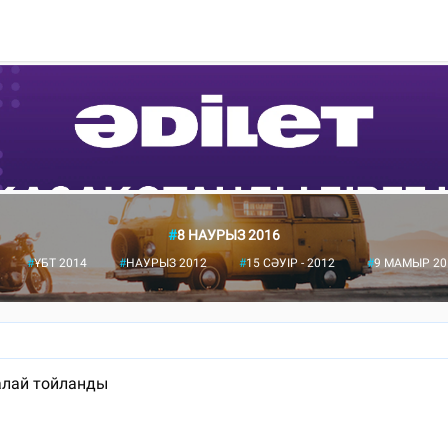
#
8 НАУРЫЗ 2016
#
ҰБТ 2014
#
НАУРЫЗ 2012
#
15 СӘУІР - 2012
#
9 МАМЫР 20
қалай тойланды