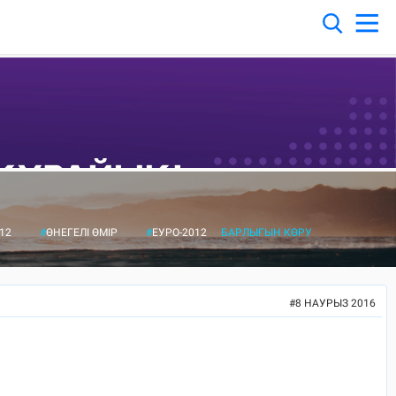
12
#
ӨНЕГЕЛІ ӨМІР
#
ЕУРО-2012
БАРЛЫҒЫН КӨРУ
#
8 НАУРЫЗ 2016