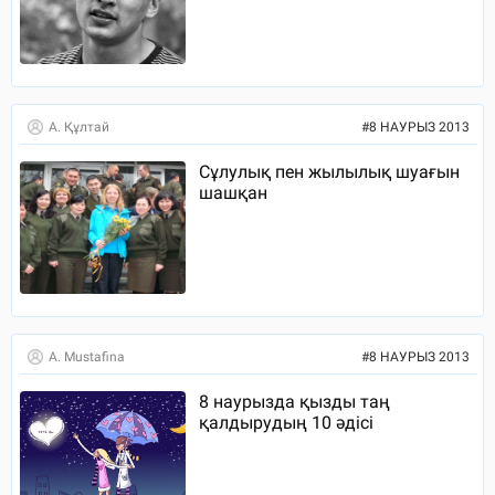
А. Құлтай
#
8 НАУРЫЗ 2013
Сұлулық пен жылылық шуағын
шашқан
A. Mustafina
#
8 НАУРЫЗ 2013
8 наурызда қызды таң
қалдырудың 10 әдісі