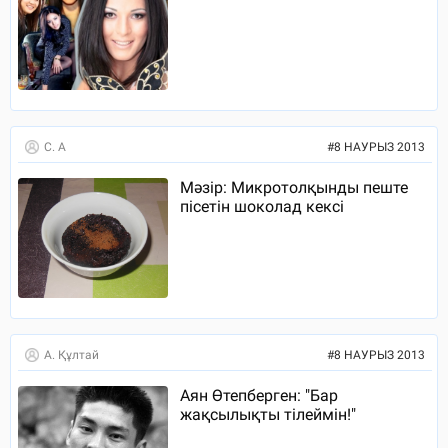
С. А
#
8 НАУРЫЗ 2013
Мәзір: Микротолқынды пеште
пісетін шоколад кексі
А. Құлтай
#
8 НАУРЫЗ 2013
Аян Өтепберген: "Бар
жақсылықты тілеймін!"