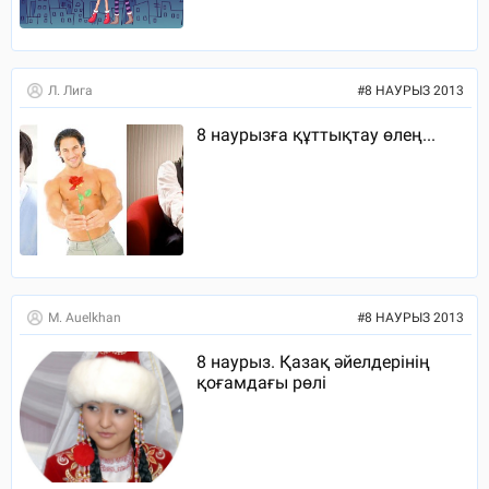
Л. Лига
#
8 НАУРЫЗ 2013
8 наурызға құттықтау өлең...
M. Auelkhan
#
8 НАУРЫЗ 2013
8 наурыз. Қазақ әйелдерінің
қоғамдағы рөлі