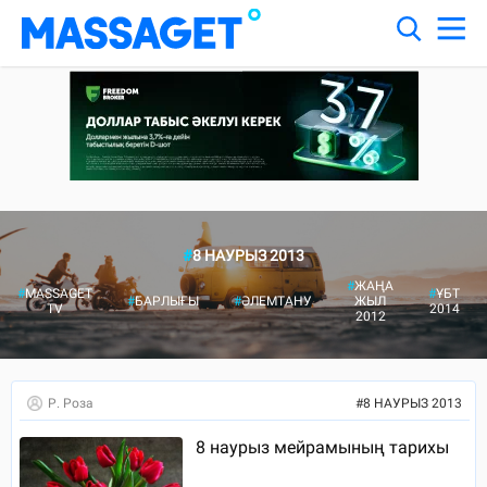
#
8 НАУРЫЗ 2013
#
ЖАҢА
#
MASSAGET
#
ҰБТ
#
БАРЛЫҒЫ
#
ӘЛЕМТАНУ
ЖЫЛ
TV
2014
2012
Р. Роза
#
8 НАУРЫЗ 2013
8 наурыз мейрамының тарихы