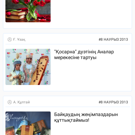
Ғ. Ұзақ
#
8 НАУРЫЗ 2013
"Қосарна" дуэтінің Аналар
мерекесіне тартуы
А. Құлтай
#
8 НАУРЫЗ 2013
Байқаудың жеңімпаздарын
құттықтаймыз!