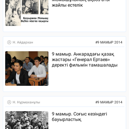
жайлы естелік
Н. Айдархан
#
9 МАМЫР 2014
9 мамыр. Анкарадағы қазақ
жастары «Генерал Ертаев»
деректі фильмін тамашалады
Н. Нұрмаханұлы
#
9 МАМЫР 2014
9 мамыр. Соғыс кезіндегі
бауырластық