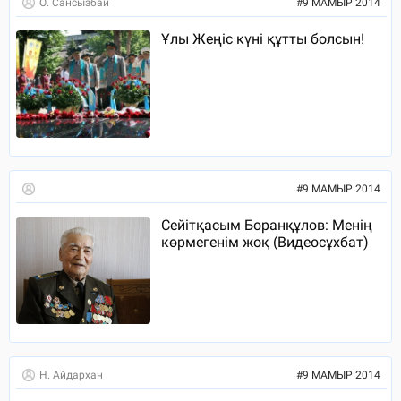
О. Сансызбай
#
9 МАМЫР 2014
Ұлы Жеңіс күні құтты болсын!
#
9 МАМЫР 2014
Сейітқасым Боранқұлов: Менің
көрмегенім жоқ (Видеосұхбат)
Н. Айдархан
#
9 МАМЫР 2014