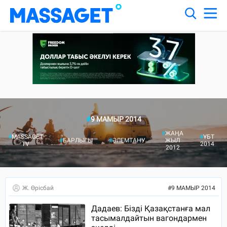
#
9 МАМЫР 2014
#
ЖАҢА
#
MASSAGET
#
ҰБТ
#
БАРЛЫҒЫ
#
ӘЛЕМТАНУ
ЖЫЛ
TV
2014
2012
Ж. Өрісбай
#
9 МАМЫР 2014
Дадаев: Бізді Қазақстанға мал
тасымалдайтын вагондармен