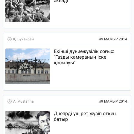
әкелді
Қ. Бүйенбай
#
9 МАМЫР 2014
Екінші дүниежүзілік соғыс:
"Газды камераның іске
қосылуы"
A. Mustafina
#
9 МАМЫР 2014
Днепрді үш рет жүзіп өткен
батыр