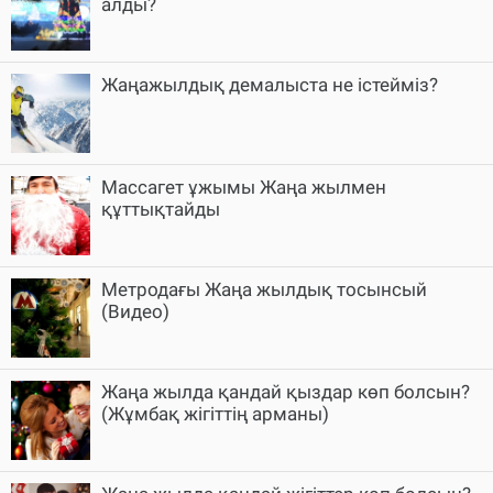
алды?
Жаңажылдық демалыста не істейміз?
Массагет ұжымы Жаңа жылмен
құттықтайды
Метродағы Жаңа жылдық тосынсый
(Видео)
Жаңа жылда қандай қыздар көп болсын?
(Жұмбақ жігіттің арманы)