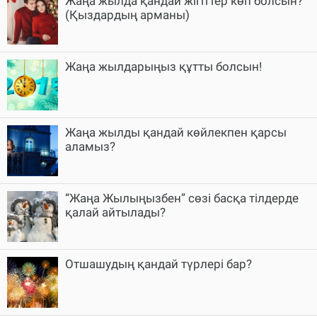
Жаңа жылда қандай жігіттер көп болсын?
(Қыздардың арманы)
Жаңа жылдарыңыз құтты болсын!
Жаңа жылды қандай көйлекпен қарсы
аламыз?
“Жаңа Жылыңызбен” сөзі басқа тілдерде
қалай айтылады?
Отшашудың қандай түрлері бар?