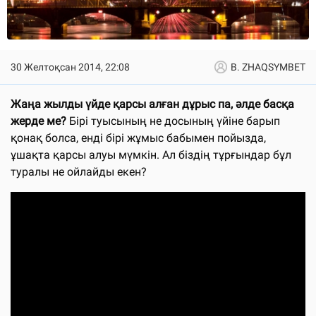
30 Желтоқсан 2014, 22:08
B. ZHAQSYMBET
Жаңа жылды үйде қарсы алған дұрыс па, әлде басқа
жерде ме?
Бірі туысының не досының үйіне барып
қонақ болса, енді бірі жұмыс бабымен пойызда,
ұшақта қарсы алуы мүмкін. Ал біздің тұрғындар бұл
туралы не ойлайды екен?