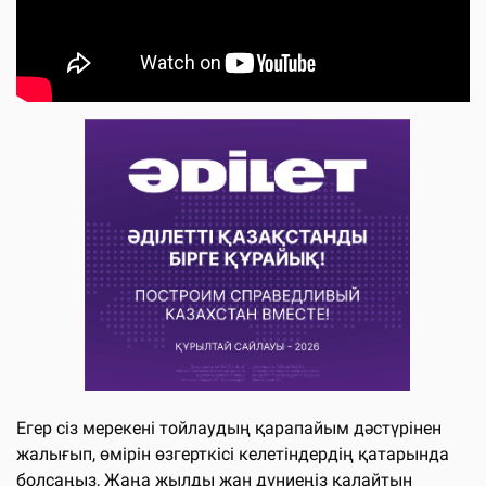
Егер сіз мерекені тойлаудың қарапайым дәстүрінен
жалығып, өмірін өзгерткісі келетіндердің қатарында
болсаңыз, Жаңа жылды жан дүниеңіз қалайтын