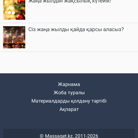
Жаңа жылдан жақсылық күтейік!
Сіз жаңа жылды қайда қарсы аласыз?
Жарнама
Жоба туралы
Материалдарды қолдану тәртібі
Ақпарат
© Massaget.kz, 2011-2026