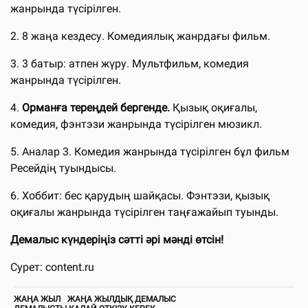
жанрында түсірілген.
2. 8 жаңа кездесу. Комедиялық жанрдағы фильм.
3. 3 батыр: атпен жүру. Мультфильм, комедия
жанрында түсірілген.
4.
Орманға тереңдей бергенде.
Қызық оқиғалы,
комедия, фэнтэзи жанрында түсірілген мюзикл.
5. Аналар 3. Комедия жанрында түсірілген бұл фильм
Ресейдің туындысы.
6. Хоббит: бес қарудың шайқасы. Фэнтэзи, қызық
оқиғалы жанрында түсірілген таңғажайып туынды.
Демалыс күндеріңіз сәтті әрі мәнді өтсін!
Сурет: content.ru
ЖАҢА ЖЫЛ
ЖАҢА ЖЫЛДЫҚ ДЕМАЛЫС