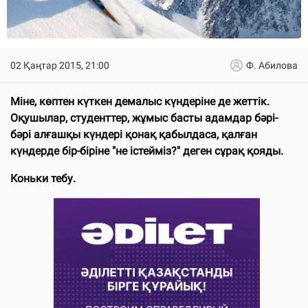
02 Қаңтар 2015, 21:00
Ф. Абилова
Міне, көптен күткен демалыс күндеріне де жеттік.
Оқушылар, студенттер, жұмыс басты адамдар бәрі-
бәрі алғашқы күндері қонақ қабылдаса, қалған
күндерде бір-біріне "не істейміз?" деген сұрақ қояды.
Коньки тебу.