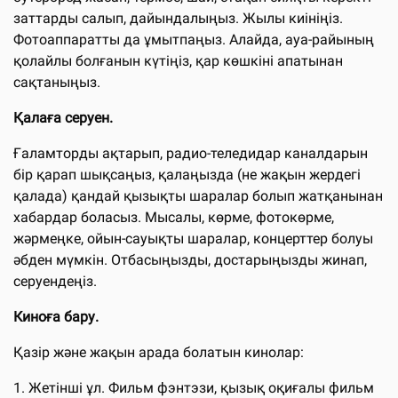
заттарды салып, дайындалыңыз. Жылы киініңіз.
Фотоаппаратты да ұмытпаңыз. Алайда, ауа-райының
қолайлы болғанын күтіңіз, қар көшкіні апатынан
сақтаныңыз.
Қалаға серуен.
Ғаламторды ақтарып, радио-теледидар каналдарын
бір қарап шықсаңыз, қалаңызда (не жақын жердегі
қалада) қандай қызықты шаралар болып жатқанынан
хабардар боласыз. Мысалы, көрме, фотокөрме,
жәрмеңке, ойын-сауықты шаралар, концерттер болуы
әбден мүмкін. Отбасыңызды, достарыңызды жинап,
серуендеңіз.
Киноға бару.
Қазір және жақын арада болатын кинолар:
1. Жетінші ұл. Фильм фэнтэзи, қызық оқиғалы фильм