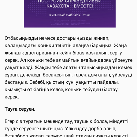
Отбасыңызды немесе достарыңызды жинап,
қалаңыздағы коньки тебетін алаңға барыңыз. Жаңа
жылдық дастарқаннан кейін біраз қозғалып, сергу
керек. Ал коньки тебе алмайтын ағайындарға үйренуге
уақыт келді. Жақсы тебе алатын танысыңыздан көмек
сұрап, денеңізді босаңсытып, терең дем алып, үйренуді
бастаңыз. Себебі, қыстың күні уақытты пайдалы,
қызықты өткізгіңіз келсе, коньки тебуден бастау
керек.
Тауға серуен
.
Егер сіз тұратын мекенде тау, таушық болса, міндетті
түрде серуенге шығыңыз. Үлкендеу дорба алып,
бутерброд жасап, термос, шай, стақан сияқты керекті