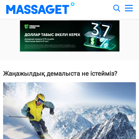
Жаңажылдық демалыста не істейміз?