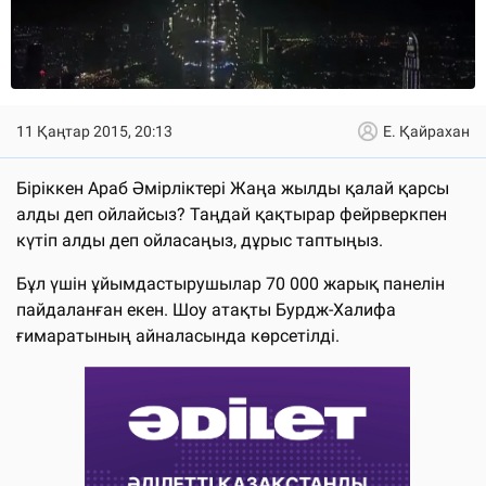
11 Қаңтар 2015, 20:13
Е. Қайрахан
Біріккен Араб Әмірліктері Жаңа жылды қалай қарсы
алды деп ойлайсыз? Таңдай қақтырар фейрверкпен
күтіп алды деп ойласаңыз, дұрыс таптыңыз.
Бұл үшін ұйымдастырушылар 70 000 жарық панелін
пайдаланған екен. Шоу атақты Бурдж-Халифа
ғимаратының айналасында көрсетілді.