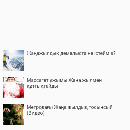
Жаңажылдық демалыста не істейміз?
Массагет ұжымы Жаңа жылмен
құттықтайды
Метродағы Жаңа жылдық тосынсый
(Видео)