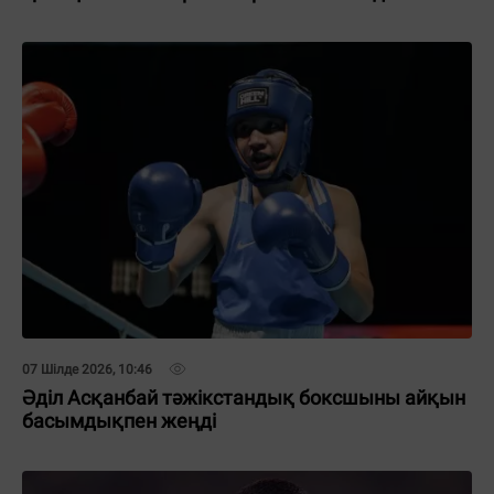
07 Шілде 2026, 10:46
Әділ Асқанбай тәжікстандық боксшыны айқын
басымдықпен жеңді