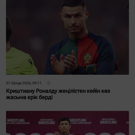
07 Шілде 2026, 09:11
Криштиану Роналду жеңілістен кейін көз
жасына ерік берді