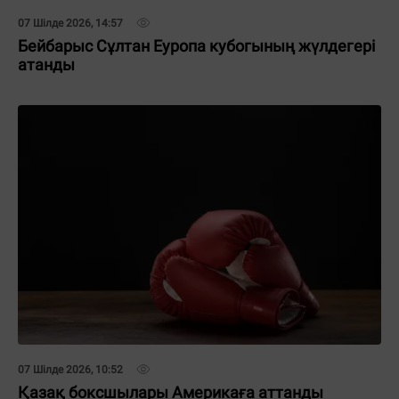
07 Шілде 2026, 14:57
Бейбарыс Сұлтан Еуропа кубогының жүлдегері
атанды
07 Шілде 2026, 10:52
Қазақ боксшылары Америкаға аттанды