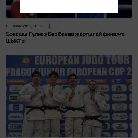
08 Шілде 2026, 10:58
Боксшы Гүлназ Бөрібаева жартылай финалға
шықты