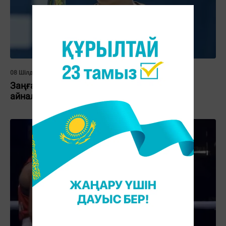
08 Шілде 2026, 11:35
Заңғар Нұрланұлы Уимблдонның үшінші
айналымына шықты