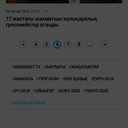
05 Шілде 2026, 16:27
17 жастағы шахматшы халықаралық
гроссмейстер атанды
<
4
5
6
7
8
...
>
#
MASSAGET TV
#
БАРЛЫҒЫ
#
ЖАҢАЛЫҚТАР
#
МАККАЛА
#
ТҰЛҒАЛАР
#
БҰЛ ҚЫЗЫҚ
#
ЕУРО-2016
#
ӘЧ 2018
#
ОЙЫНГЕР
#
EURO 2020
#
TOKYO 2020
БАРЛЫҒЫН КӨРУ