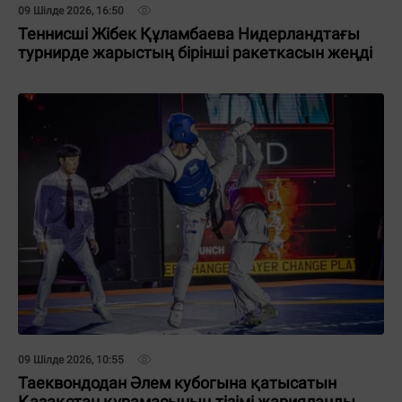
09 Шілде 2026, 16:50
Теннисші Жібек Құламбаева Нидерландтағы
турнирде жарыстың бірінші ракеткасын жеңді
09 Шілде 2026, 10:55
Таеквондодан Әлем кубогына қатысатын
Қазақстан құрамасының тізімі жарияланды