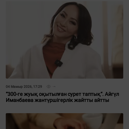
04 Мамыр 2026, 17:29
“300-ге жуық оқытылған сурет таптық“. Айгүл
Иманбаева жантүршігерлік жайтты айтты