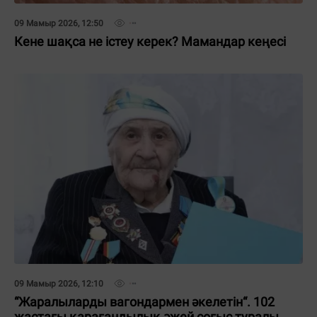
09 Мамыр 2026, 12:50
Кене шақса не істеу керек? Мамандар кеңесі
09 Мамыр 2026, 12:10
“Жаралыларды вагондармен әкелетін“. 102
жастағы қарағандылық әжей соғыс туралы