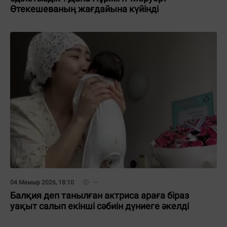
Өтекешеваның жағдайына күйінді
04 Мамыр 2026, 18:10
Балқия деп танылған актриса араға біраз
уақыт салып екінші сәбиін дүниеге әкелді