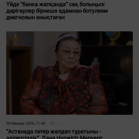
Үйде “банка жапқанда“ сақ болыңыз:
дәрігерлер бірнеше адамнан ботулизм
диагнозын анықтаған
05 Мамыр 2026, 11:48
“Астанада пәтер жалдап тұратыны -
әділетсіздік“. Дана Нұржігіт Меруерт