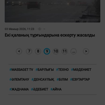
03 Мамыр 2026, 11:23
Екі қаланың тұрғындарына ескерту жасалды
<
7
8
9
10
11
...
>
#
MASSAGET TV
#
БАРЛЫҒЫ
#
ТЕХНО
#
МӘДЕНИЕТ
#
ӘЛЕМТАНУ
#
ДЕНСАУЛЫҚ
#
БІЛІМ
#
ЕЗУТАРТАР
#
ЖАДНАМА
#
ӘДЕБИЕТ
#
АЙНА