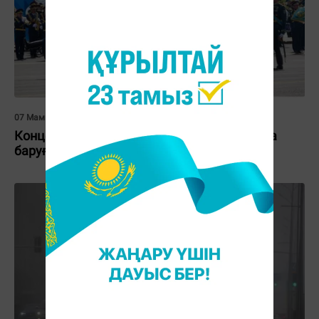
07 Мамыр 2026, 10:44
Концерт, шеру, сап түзеу: 7 мамырда қайда
баруға болады?