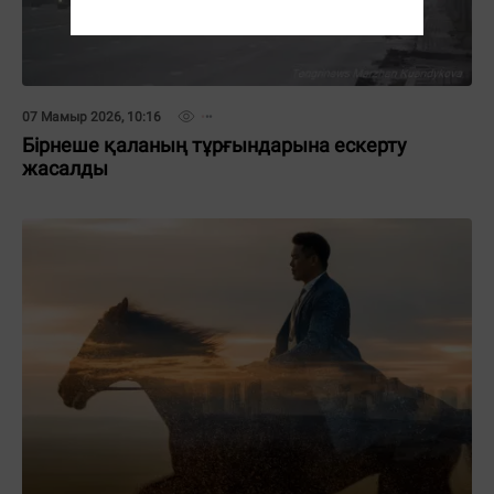
07 Мамыр 2026, 10:16
Бірнеше қаланың тұрғындарына ескерту
жасалды