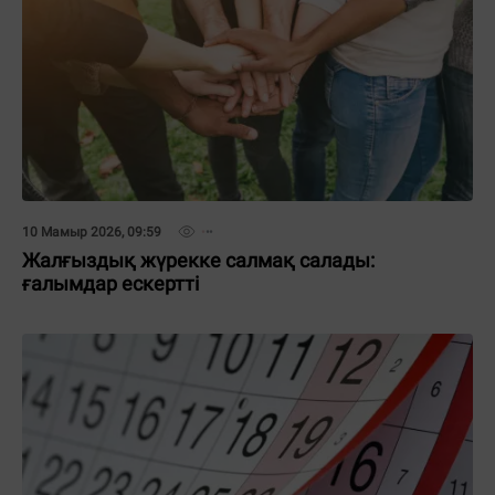
10 Мамыр 2026, 09:59
Жалғыздық жүрекке салмақ салады:
ғалымдар ескертті