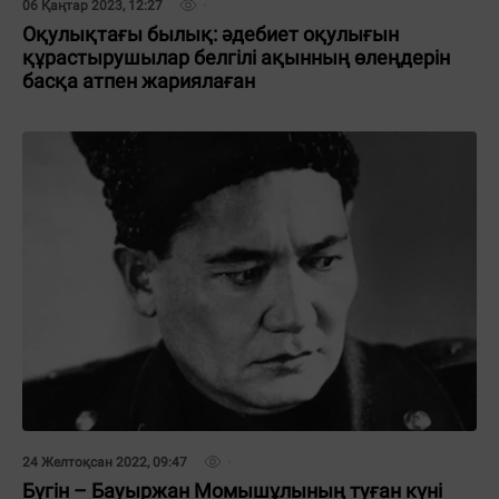
06 Қаңтар 2023, 12:27
Оқулықтағы былық: әдебиет оқулығын
құрастырушылар белгілі ақынның өлеңдерін
басқа атпен жариялаған
24 Желтоқсан 2022, 09:47
Бүгін – Бауыржан Момышұлының туған күні