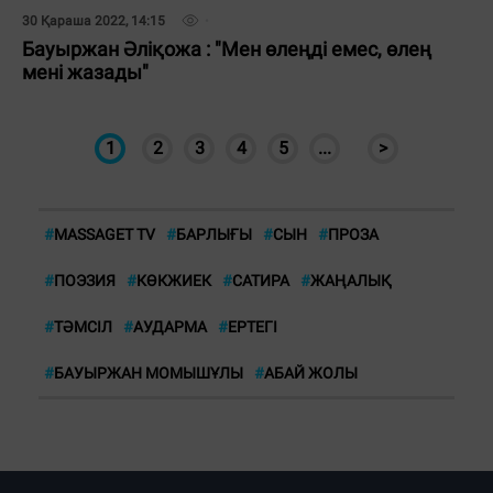
30 Қараша 2022, 14:15
Бауыржан Әліқожа : "Мен өлеңді емес, өлең
мені жазады"
1
2
3
4
5
...
>
#
MASSAGET TV
#
БАРЛЫҒЫ
#
СЫН
#
ПРОЗА
#
ПОЭЗИЯ
#
КӨКЖИЕК
#
САТИРА
#
ЖАҢАЛЫҚ
#
ТӘМСІЛ
#
АУДАРМА
#
ЕРТЕГІ
#
БАУЫРЖАН МОМЫШҰЛЫ
#
АБАЙ ЖОЛЫ