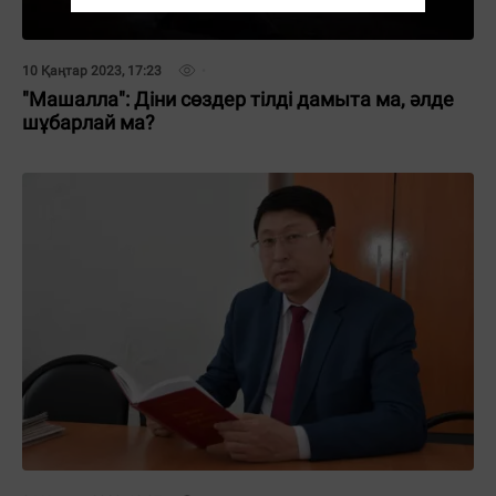
10 Қаңтар 2023, 17:23
"Машалла": Діни сөздер тілді дамыта ма, әлде
шұбарлай ма?