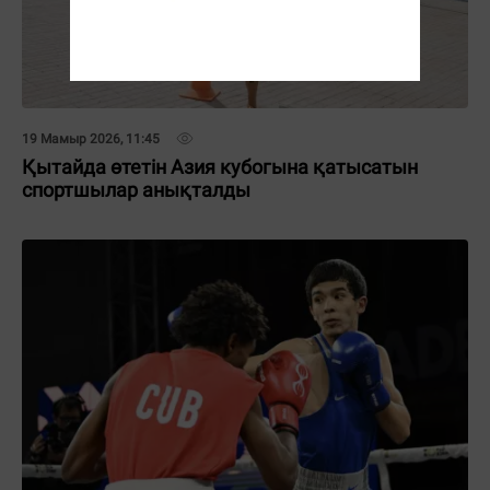
19 Мамыр 2026, 11:45
Қытайда өтетін Азия кубогына қатысатын
спортшылар анықталды