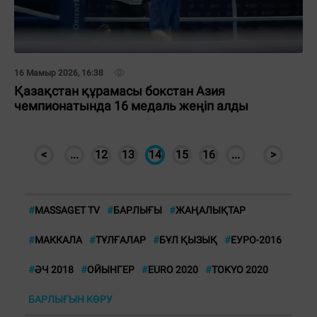
16 Мамыр 2026, 16:38
Қазақстан құрамасы бокстан Азия
чемпионатында 16 медаль жеңіп алды
<
...
12
13
14
15
16
...
>
#
MASSAGET TV
#
БАРЛЫҒЫ
#
ЖАҢАЛЫҚТАР
#
МАККАЛА
#
ТҰЛҒАЛАР
#
БҰЛ ҚЫЗЫҚ
#
ЕУРО-2016
#
ӘЧ 2018
#
ОЙЫНГЕР
#
EURO 2020
#
TOKYO 2020
БАРЛЫҒЫН КӨРУ