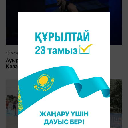
19 Мамыр 2026, 11:48
Ауыр атлетикадан Азия чемпионаты:
Қазақстан қандай нәтиже көрсетті?