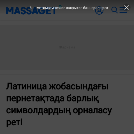
5
Автоматическое закрытие баннера через
Латиница жобасындағы
пернетақтада барлық
символдардың орналасу
реті