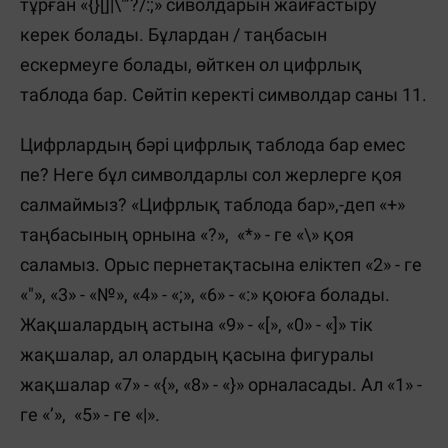
тұрған «{}[]|\"’?/:;» сиволдарын жайғастыру
керек болады. Бұлардан / таңбасын
ескермеуге болады, өйткен ол цифрлық
таблода бар. Сөйтіп керекті символдар саны 11.
Цифрлардың бәрі цифрлық таблода бар емес
пе? Неге бұл символдарлы сол жерлерге қоя
салмаймыз? «Цифрлық таблода бар»,-деп «+»
таңбасының орнына «?», «*» - ге «\» қоя
саламыз. Орыс пернетақтасына еліктеп «2» - ге
«"», «3» - «№», «4» - «;», «6» - «:» қоюға болады.
Жақшалардың астына «9» - «[», «0» - «]» тік
жақшалар, ал олардың қасына фигуралы
жақшалар «7» - «{», «8» - «}» орналасады. Ал «1» -
ге «’», «5» - ге «|».