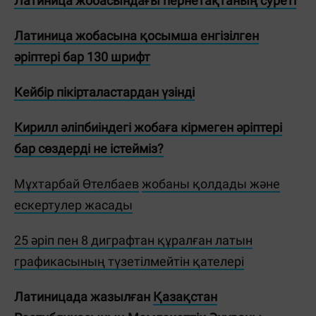
Латиница жобасындағы пернетақтаның суреті
Латиница жобасына қосымша енгізілген
әріптері бар 130 шрифт
Кейбір пікірталастардан үзінді
Кирилл әліпбиіндегі жобаға кірмеген әріптері
бар сөздерді не істейміз?
Мұхтарбай Өтелбаев
жобаны қолдады және
ескертулер жасады
25 әріп пен 8 диграфтан құралған латын
графикасының түзетілмейтін қателері
Латиницада жазылған
Қазақстан