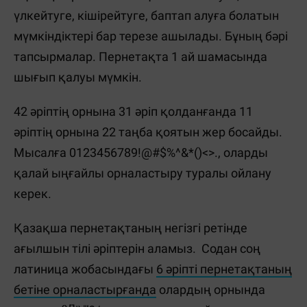
үлкейтуге, кішірейтуге, баптап алуға болатын
мүмкіндіктері бар терезе ашылады. Бұның бәрі
тапсырмалар. Пернетақта 1 ай шамасында
шығып қалуы мүмкін.
42 әріптің орнына 31 әріп қолданғанда 11
әріптің орнына 22 таңба қоятын жер босайды.
Мысалға 0123456789!@#$%^&*()<>., оларды
қалай ыңғайлы орналастыру туралы ойлану
керек.
Қазақша пернетақтаның негізгі ретінде
ағылшын тілі әріптерін аламыз. Содан соң
латиница жобасындағы
6 әріпті пернетақтаның
бетіне орналастырғанда
олардың орнында