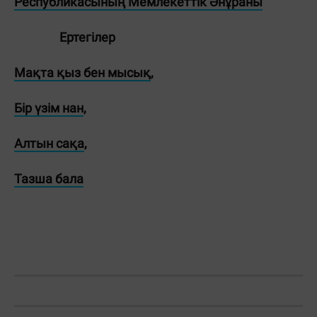
Республикасының Мемлекеттік Әнұраны
Ертегілер
Мақта қыз бен мысық
,
Бір үзім нан
,
Алтын сақа
,
Тазша бала