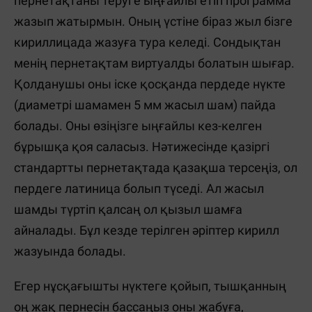
пернетақтаны теруге ыңғайлы етіп программа
жазып жатырмын. Оның үстіне біраз жыл бізге
кириллицада жазуға тура келеді. Сондықтан
менің пернетақтам виртуалды болатын шығар.
Қолданушы оны іске қосқанда пердеде нүкте
(диаметрі шамамен 5 мм жасыл шам) пайда
болады. Оны өзіңізге ыңғайлы кез-келген
бұрышқа қоя саласыз. Нәтижесінде қазіргі
стандартты пернетақтада қазақша терсеңіз, ол
пердеге латиница болып түседі. Ал жасыл
шамды түртіп қалсаң ол қызыл шамға
айналады. Бұл кезде терілген әріптер кирилл
жазуында болады.
Егер нұсқағышты нүктеге қойып, тышқанның
оң жақ пернесін бассаңыз оны жабуға,