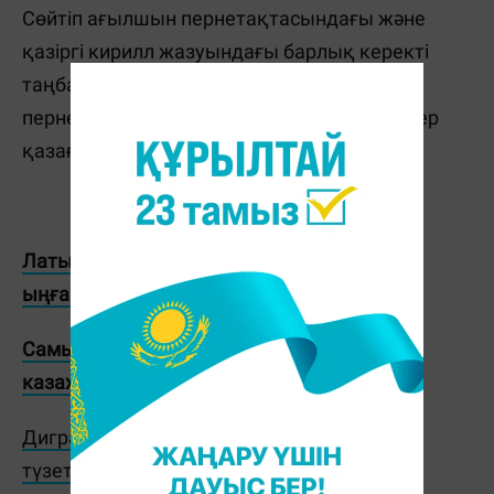
Сөйтіп ағылшын пернетақтасындағы және
қазіргі кирилл жазуындағы барлық керекті
таңбалардың бәрі болашақ қазақ
пернетақтасында орналасады. Қолдана бер
қазағым!
Латын әріптерімен қазақша жазудың ең
ыңғайлы жобасы
Самый оптимальный проект латинизации
казахской письменности
Диграф қолданылатын жобалардың
түзетілмейтін қателері