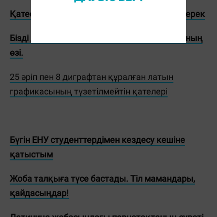
Қатесі бар қазақ сөздеріне талдау жасау керек
Бізді дүбәра қылып жатқан нақ кириллицаның
өзі.
25 әріп пен 8 диграфтан құралған латын
графикасының түзетілмейтін қателері
Бүгін ЕНУ студенттердімен кездесу кешіне
қатыстым
Жоба талқыға түсе бастады. Тіл мамандары,
қайдасыңдар!