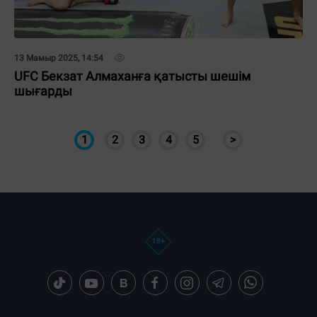
13 Мамыр 2025, 14:54
UFC Бекзат Алмаханға қатысты шешім
шығарды
1
2
3
4
5
>