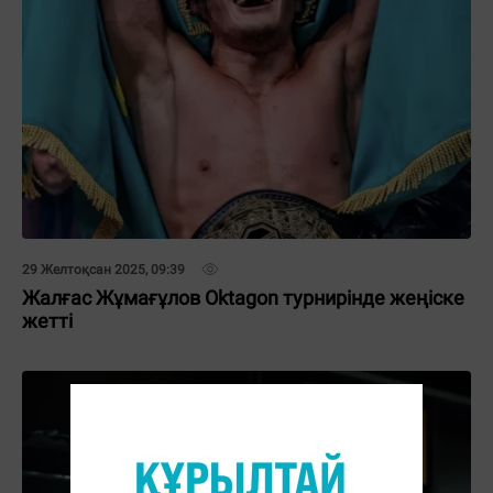
29 Желтоқсан 2025, 09:39
Жалғас Жұмағұлов Oktagon турнирінде жеңіске
жетті