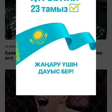
26 Желтоқсан 2025, 12:52
Қазақстандық файтерлер допинг-тексерістен
өтті