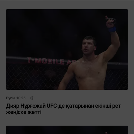
Бүгін, 10:25
Дияр Нұрғожай UFC-де қатарынан екінші рет
жеңіске жетті