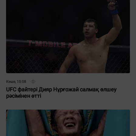
Кеше, 15:08
UFC файтері Дияр Нұрғожай салмақ өлшеу
рәсімінен өтті