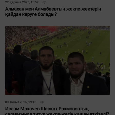
22 Қараша 2025, 15:52
Алмахан мен Алмабаевтың жекпе-жектерін
қайдан көруге болады?
03 Тамыз 2025, 19:10
Ислам Махачев Шавкат Рахмоновтың
салмағында титул жекпе-жегін қашан өткізеді?