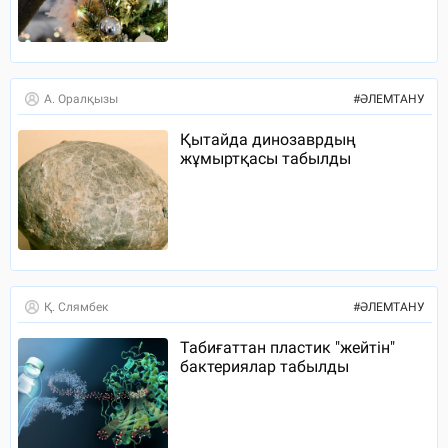
А. Оралқызы
#
ӘЛЕМТАНУ
Қытайда динозаврдың
жұмыртқасы табылды
Қ. Слямбек
#
ӘЛЕМТАНУ
Табиғаттан пластик "жейтін"
бактериялар табылды