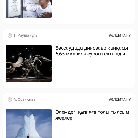
Т. Раушанұлы
#
ӘЛЕМТАНУ
Бәссаудада динозавр қаңқасы
6,65 миллион еуроға сатылды
А. Оралқызы
#
ӘЛЕМТАНУ
Әлемдегі құпияға толы тылсым
жерлер