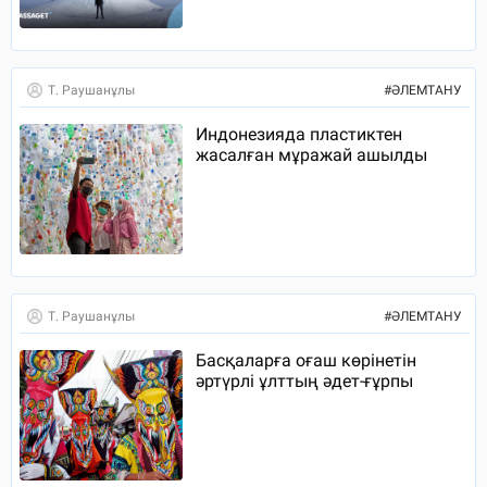
Т. Раушанұлы
#
ӘЛЕМТАНУ
Индонезияда пластиктен
жасалған мұражай ашылды
Т. Раушанұлы
#
ӘЛЕМТАНУ
Басқаларға оғаш көрінетін
әртүрлі ұлттың әдет-ғұрпы