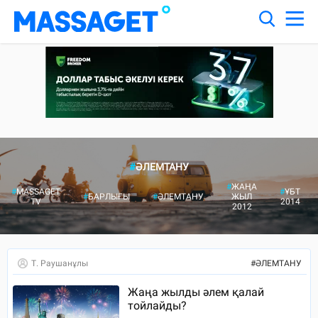
#
ӘЛЕМТАНУ
#
ЖАҢА
#
MASSAGET
#
ҰБТ
#
БАРЛЫҒЫ
#
ӘЛЕМТАНУ
ЖЫЛ
TV
2014
2012
Т. Раушанұлы
#
ӘЛЕМТАНУ
Жаңа жылды әлем қалай
тойлайды?