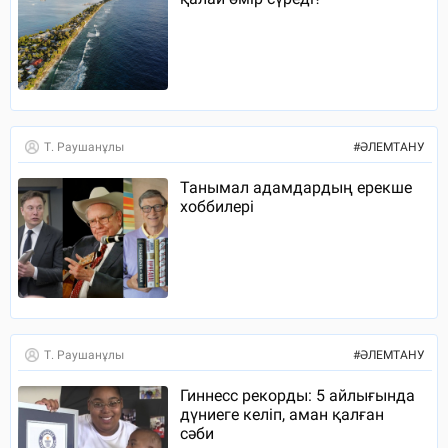
Т. Раушанұлы
#
ӘЛЕМТАНУ
Танымал адамдардың ерекше
хоббилері
Т. Раушанұлы
#
ӘЛЕМТАНУ
Гиннесс рекорды: 5 айлығында
дүниеге келіп, аман қалған
сәби