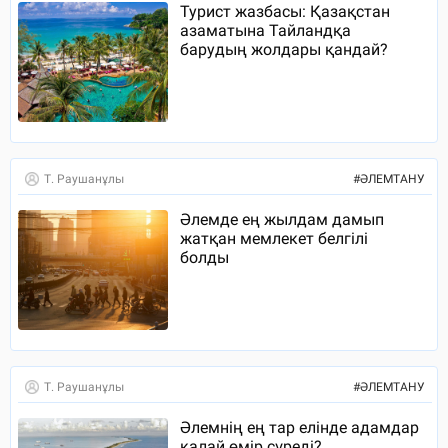
Турист жазбасы: Қазақстан
азаматына Тайландқа
барудың жолдары қандай?
Т. Раушанұлы
#
ӘЛЕМТАНУ
Әлемде ең жылдам дамып
жатқан мемлекет белгілі
болды
Т. Раушанұлы
#
ӘЛЕМТАНУ
Әлемнің ең тар елінде адамдар
қалай өмір сүреді?