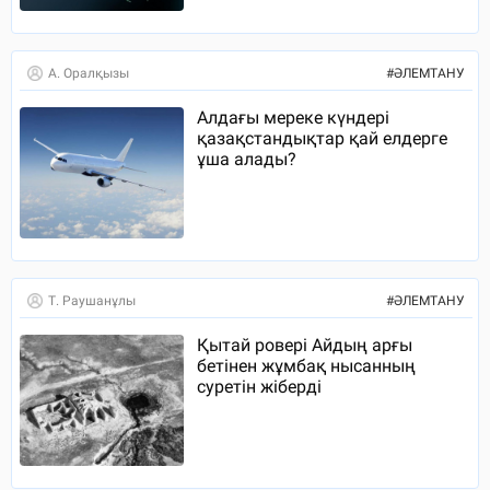
А. Оралқызы
#
ӘЛЕМТАНУ
Алдағы мереке күндері
қазақстандықтар қай елдерге
ұша алады?
Т. Раушанұлы
#
ӘЛЕМТАНУ
Қытай ровері Айдың арғы
бетінен жұмбақ нысанның
суретін жіберді