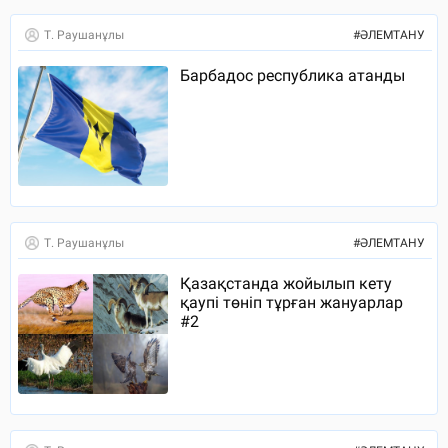
Т. Раушанұлы
#
ӘЛЕМТАНУ
Барбадос республика атанды
Т. Раушанұлы
#
ӘЛЕМТАНУ
Қазақстанда жойылып кету
қаупі төніп тұрған жануарлар
#2