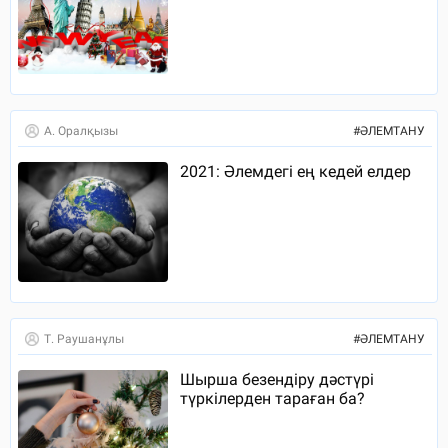
А. Оралқызы
#
ӘЛЕМТАНУ
2021: Әлемдегі ең кедей елдер
Т. Раушанұлы
#
ӘЛЕМТАНУ
Шырша безендіру дәстүрі
түркілерден тараған ба?