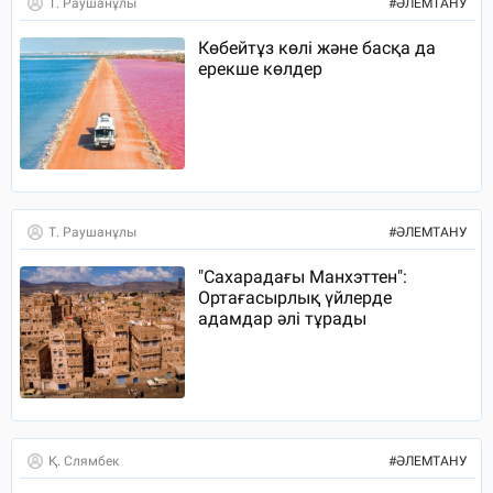
Т. Раушанұлы
#
ӘЛЕМТАНУ
Көбейтұз көлі және басқа да
ерекше көлдер
Т. Раушанұлы
#
ӘЛЕМТАНУ
"Сахарадағы Манхэттен":
Ортағасырлық үйлерде
адамдар әлі тұрады
Қ. Слямбек
#
ӘЛЕМТАНУ