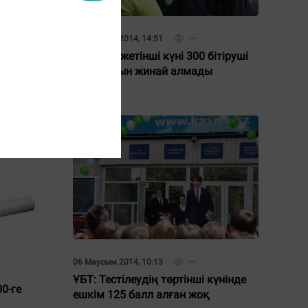
09 Маусым 2014, 14:51
ҰБТ-ның жетінші күні 300 бітіруші
өту баллын жинай алмады
төбенің
06 Маусым 2014, 10:13
ҰБТ: Тестілеудің төртінші күнінде
0-ге
ешкім 125 балл алған жоқ