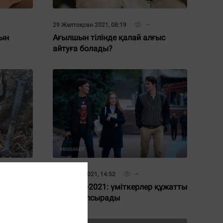
29 Желтоқсан 2021, 08:19
шын
Ағылшын тілінде қалай алғыс
айтуға болады?
06 Мамыр 2021, 14:52
 көне
Болашақ-2021: үміткерлер құжатты
қалай тапсырады