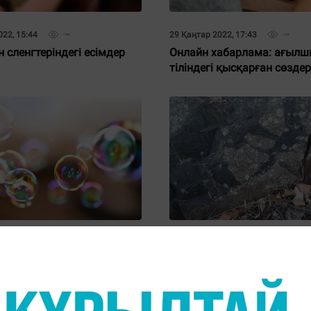
22, 15:44
29 Қаңтар 2022, 17:43
сленгтеріндегі есімдер
Онлайн хабарлама: ағыл
тіліндегі қысқарған сөздер
к 2021, 14:39
18 Шілде 2021, 14:08
тер неге шар тәрізді?
Ғалымдар жер шарынан ең
тірі ағзаны тапты