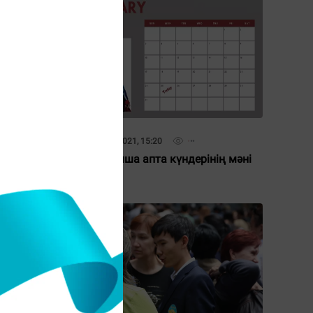
25 Қаңтар 2021, 15:20
л
Ағылшынша апта күндерінің мәні
қандай?