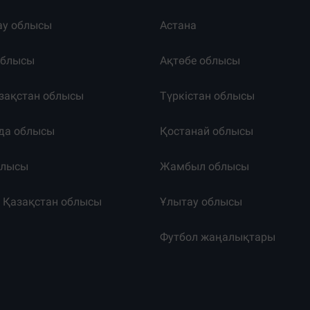
ау облысы
Астана
облысы
Ақтөбе облысы
зақстан облысы
Түркістан облысы
да облысы
Қостанай облысы
блысы
Жамбыл облысы
к Қазақстан облысы
Ұлытау облысы
т
Футбол жаңалықтары