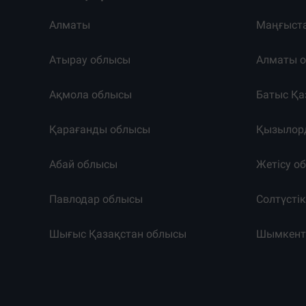
Алматы
Маңғыст
Атырау облысы
Алматы 
Ақмола облысы
Батыс Қа
Қарағанды облысы
Қызылор
Абай облысы
Жетісу о
Павлодар облысы
Солтүсті
Шығыс Қазақстан облысы
Шымкен