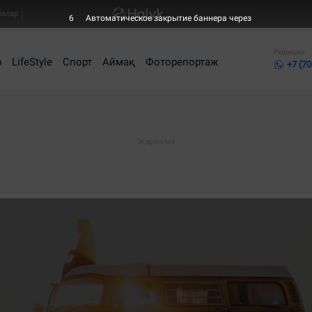
балар
6
Автоматическое закрытие баннера через
Редакция
р
LifeStyle
Спорт
Аймақ
Фоторепортаж
+7 (70