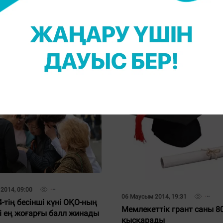
014, 10:14
ық тапсырмалар. Онлайн
 #3
20 Маусым 2014, 12:33
ҰБТ-дан 124 балл алған Ақ
2 түлегі көлік мінді
2014, 09:00
06 Маусым 2014, 19:31
-тің бесінші күні ОҚО-ның
Мемлекеттік грант саны 80
гі ең жоғарғы балл жинады
қысқарады