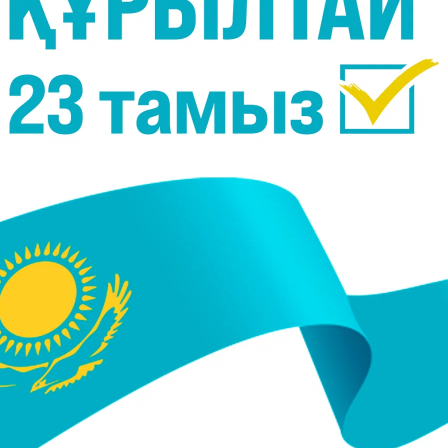
21, 10:33
31 Қаңтар 2021, 14:25
 тіліндегі қызық
Ағылшын тіліндегі таныма
лар
тіркесті етістіктер