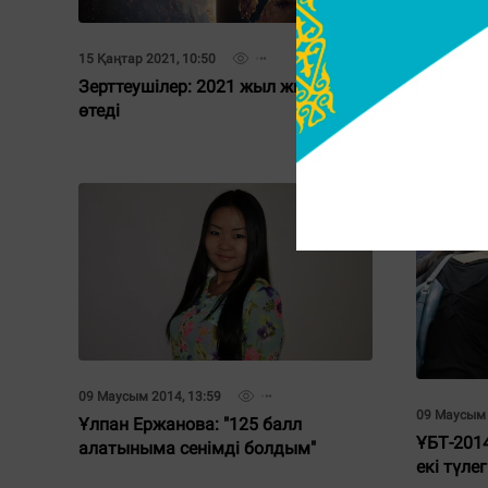
05 Тамыз 2
Логикал
15 Қаңтар 2021, 10:50
орындау
Зерттеушілер: 2021 жыл жылдам
өтеді
09 Маусым 2014, 13:59
09 Маусым 
Ұлпан Ержанова: "125 балл
ҰБТ-2014
алатыныма сенімді болдым"
екі түле