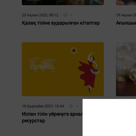
25 Ақпан 2022, 08:12
19 Ақпан 20
Қазақ тіліне аударылған кітаптар
Ағылшын 
18 Қыркүйек 2021, 16:34
18 Қыркүйе
Испан тілін үйренуге арналған тегін
Көпіршік
ресурстар