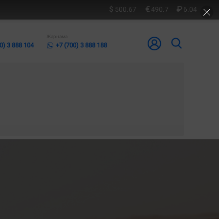
500.67
490.7
6.04
Жарнама
0) 3 888 104
+7 (700) 3 888 188