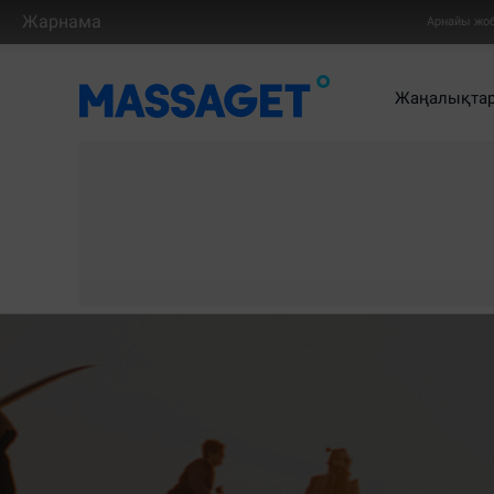
Жарнама
Арнайы жо
Жаңалықта