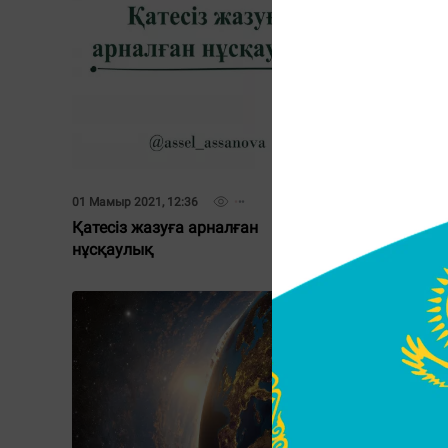
01 Мамыр 2021, 12:36
23 Сәуір 20
Қатесіз жазуға арналған
Ағылшын
нұсқаулық
идиома