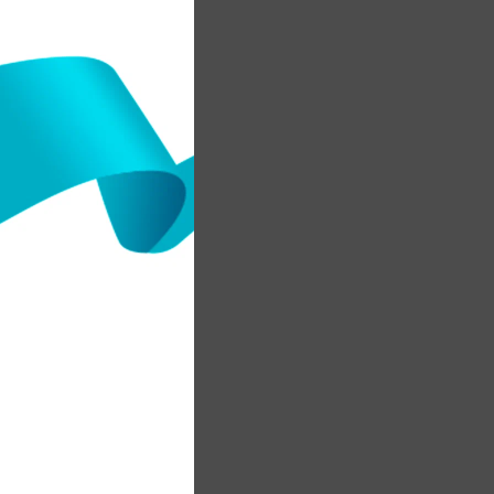
ң
7
а
.
.
4
-
z