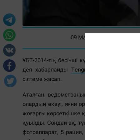
09 Маусым 2014, 09:00
ҰБТ-2014-тің бесінші күнінде Оңтүстік Қ
деп хабарлайды
Тengrinews.kz
сайты Білі
сілтеме жасап.
Аталған ведомстваның хабарлауынша, ҰБТ
олардың екеуі, яғни ордабасылық Ұлпан 
жоғарғы көрсеткішке қол жеткізіп, 125 бал
қуылды. Сондай-ақ, түлектерден 3 762 моби
фотоаппарат, 5 рация, 13 4G, 1 WI-FI, 1 и