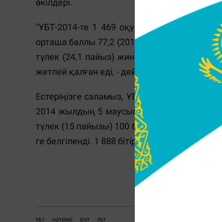
өкілдері.
"ҰБТ-2014-те 1 469 оқушы 100 баллдан жо
орташа баллы 77,2 (2013 жылы 74,6 балл бо
түлек (24,1 пайыз) жинай алмады. Өткен 2
жетпей қалған еді, - дейді ҰБТ-ның бесін
Естеріңізге саламыз, ҰБТ-ның төртінші күні
2014 жылдың 5 маусымында тестілеуге 9346 
түлек (15 пайызы) 100 баллдан жоғарғы көрс
ге белгіленді. 1 888 бітіруші (20,2 пайызы
ҰБТ
НӘТИЖЕ
ЕНТ
УБТ