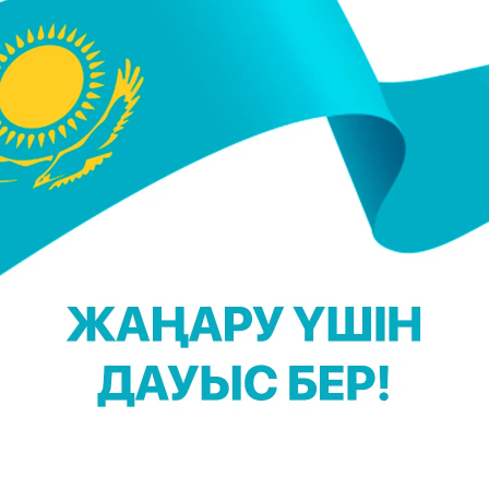
ғарғы көрсеткішке ие болған (17,8 пайыз). ҰБТ-ны
лып еді) болып белгіленді. Мақсатты 50 баллды 1 99
013 жылы 2603 түлек (28 пайыз) қажетті елу баллғ
ші күнін қорытындылаған ведомстваның сарапшылары
 бірде-бір бітіруші ең жоғарғы балл алмаған болатын
түлек қатысты. Тестілеу 32 пункте өткізілді. 1 40
еткішке жетті. Бұл күні орташа балл көрсеткіші 78,2
) межеленген 50 баллды жинай алмады.
сурет: ©massaget.k
Е. Қайрахан