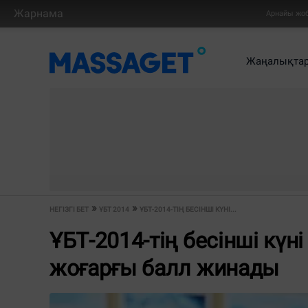
Жарнама
Арнайы жо
Жаңалықта
НЕГІЗГІ БЕТ
ҰБТ 2014
ҰБТ-2014-ТІҢ БЕСІНШІ КҮНІ...
ҰБТ-2014-тің бесінші күні
жоғарғы балл жинады