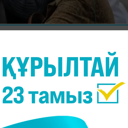
азақстан облысының екі оқушысы 125 балл жинады, 
м және ғылым министрлігінің баспасөз қызметін
-2014-тің бесінші күні 8274 түлек бақ сынаған
Ержанова мен шымкенттік Шахзода Ахмеджанова е
л жинаған. 3 түлек тәртіп бұзғандықтан аудиторияда
льді телефон, 3 827 шпаргалка, 231 калькулятор, 1
нтернет-модемдері жинап алынды, - дейді министрлі