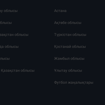
ау облысы
Астана
облысы
Ақтөбе облысы
зақстан облысы
Түркістан облысы
да облысы
Қостанай облысы
блысы
Жамбыл облысы
к Қазақстан облысы
Ұлытау облысы
т
Футбол жаңалықтары