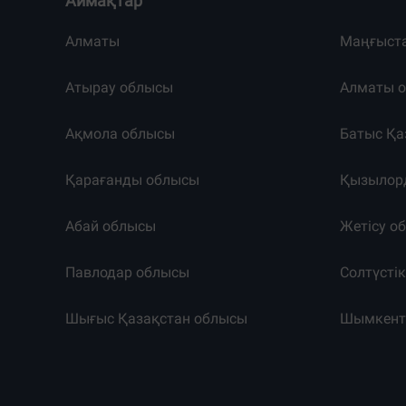
Аймақтар
Алматы
Маңғыст
Атырау облысы
Алматы 
Ақмола облысы
Батыс Қа
Қарағанды облысы
Қызылор
Абай облысы
Жетісу о
Павлодар облысы
Солтүсті
Шығыс Қазақстан облысы
Шымкен