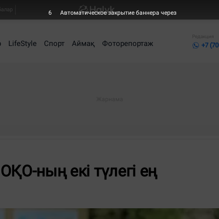
балар
6
Автоматическое закрытие баннера через
Редакция
р
LifeStyle
Спорт
Аймақ
Фоторепортаж
+7 (70
 ОҚО-ның екі түлегі ең