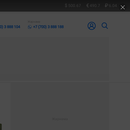
500.67
490.7
6.04
Жарнама
0) 3 888 104
+7 (700) 3 888 188