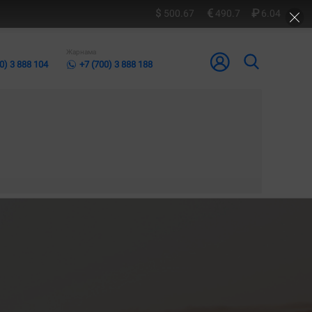
500.67
490.7
6.04
Жарнама
0) 3 888 104
+7 (700) 3 888 188