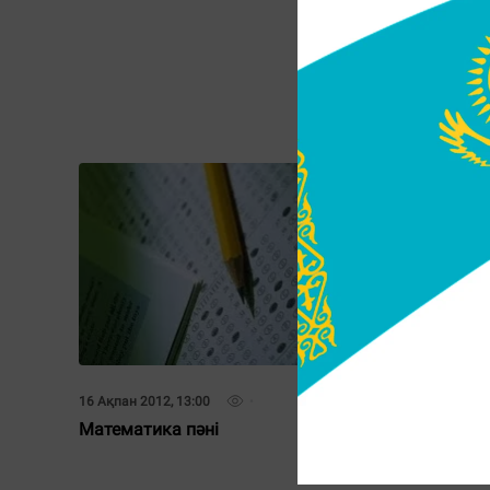
24 Ақпан 20
Физика п
16 Ақпан 2012, 13:00
Математика пәні
14 Ақпан 20
Математ