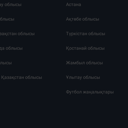
ау облысы
Астана
облысы
Ақтөбе облысы
зақстан облысы
Түркістан облысы
да облысы
Қостанай облысы
блысы
Жамбыл облысы
к Қазақстан облысы
Ұлытау облысы
т
Футбол жаңалықтары