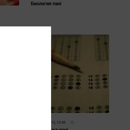
Биология пәні
20 Ақпан 2012, 12:00
Математика пәні