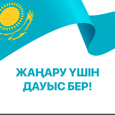
12, 17:12
әні
12, 13:00
ика пәні