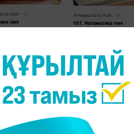
2012, 10:00
19 Наурыз 2012, 19:00
ика пәні
ҰБТ. Математика пәні
22 Ақпан 2012, 12:00
Физика пәні