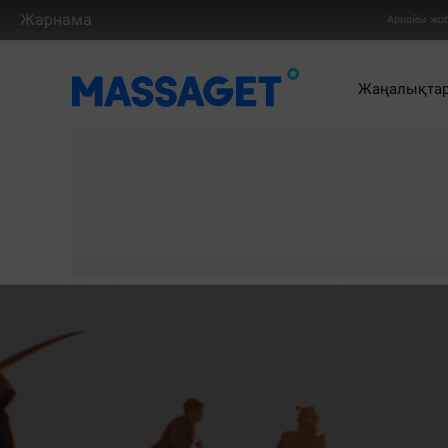
Жарнама
Арнайы жо
Жаңалықта