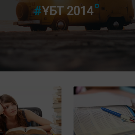
"7-ШІ Б
ҰБТ 2014