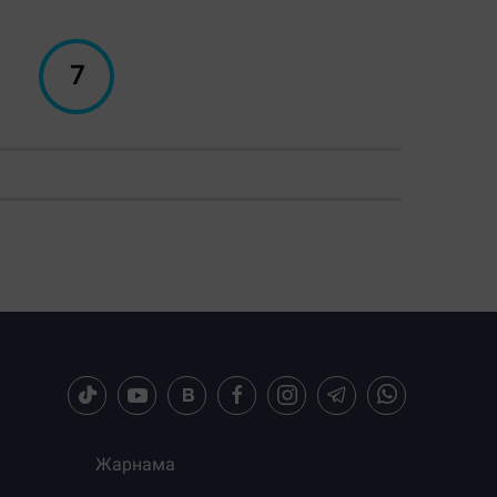
7
Жарнама