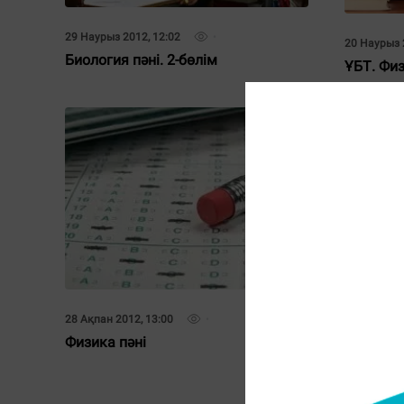
29 Наурыз 2012, 12:02
20 Наурыз 
Биология пәні. 2-бөлім
ҰБТ. Физ
28 Ақпан 2012, 13:00
Физика пәні