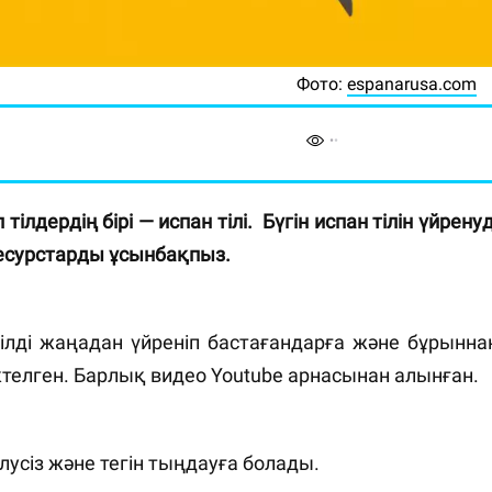
Фото:
espanarusa.com
лдердің бірі — испан тілі. Бүгін испан тілін үйренуд
есурстарды ұсынбақпыз.
тілді жаңадан үйреніп бастағандарға және бұрынна
ктелген. Барлық видео Youtube арнасынан алынған.
елусіз және тегін тыңдауға болады.