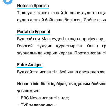
Notes in Spanish
⠀
Тіркеуде қажет етпейтін және аудио тыңд
аудио деңгей бойынша бөлінген. Сабақ ағыл
Portal de Espanol
Бұл сайтты Мәскеудегі атақты профессорл
Георгий Нуждин құрастырған. Оның 
журналында жарық көрген. Портал испан тіл
Entre Amigos
Бұл сайтта испан тілі бойынша ережелер ж
Испан тілін білетін, бірақ тыңдалым бойы
ұсынамыз:⠀
– BBC News испан тілінде;⠀
– TVE телерарнасы;⠀