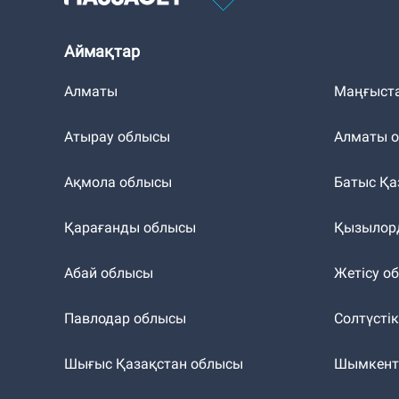
Аймақтар
Алматы
Маңғыст
Атырау облысы
Алматы 
Ақмола облысы
Батыс Қа
Қарағанды облысы
Қызылор
Абай облысы
Жетісу о
Павлодар облысы
Солтүсті
Шығыс Қазақстан облысы
Шымкен