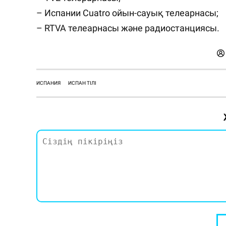
– Испании Cuatro ойын-сауық телеарнасы;⠀
– RTVA телеарнасы және радиостанциясы.⠀
ИСПАНИЯ
ИСПАН ТІЛІ