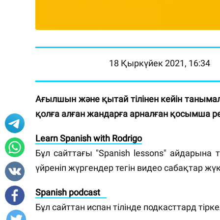
18 Қыркүйек 2021, 16:34
Ағылшын және қытай тілінен кейін танымал ті
қолға алған жандарға арналған қосымша р
Learn Spanish with Rodrigo
⠀
Бұл сайттағы "Spanish lessons" айдарына 
үйреніп жүргендер тегін видео сабақтар жү
Spanish podcast⠀
Бұл сайттан испан тілінде подкасттард тірк