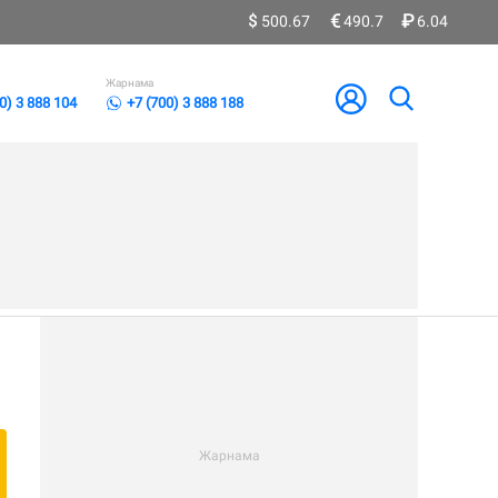
500.67
490.7
6.04
Жарнама
0) 3 888 104
+7 (700) 3 888 188