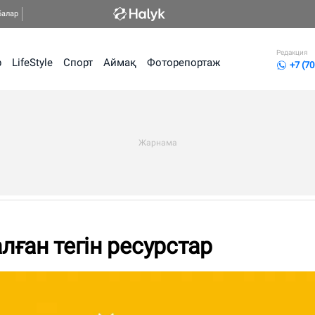
балар
Редакция
р
LifeStyle
Спорт
Аймақ
Фоторепортаж
+7 (70
алған тегін ресурстар