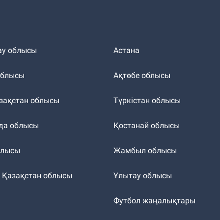
ау облысы
Астана
облысы
Ақтөбе облысы
зақстан облысы
Түркістан облысы
да облысы
Қостанай облысы
блысы
Жамбыл облысы
к Қазақстан облысы
Ұлытау облысы
т
Футбол жаңалықтары