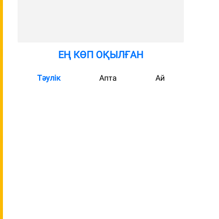
ЕҢ КӨП ОҚЫЛҒАН
Тәулік
Апта
Ай