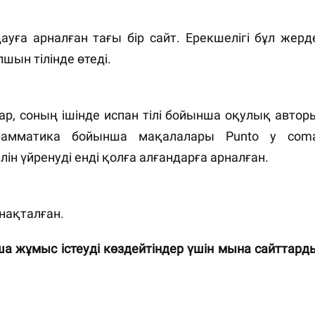
ауға арналған тағы бір сайт. Ерекшелігі бұл жерд
шын тілінде өтеді.
ар, соның ішінде испан тілі бойынша оқулық автор
грамматика бойынша мақалалары Punto y com
ін үйренуді енді қолға алғандарға арналған.⠀
инақталған.⠀
нша жұмыс істеуді көздейтіндер үшін мына сайттард