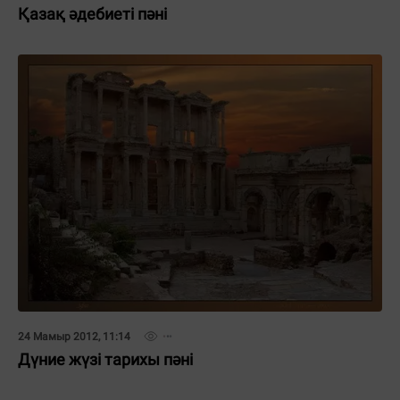
Қазақ әдебиеті пәні
24 Мамыр 2012, 11:14
Дүние жүзі тарихы пәні