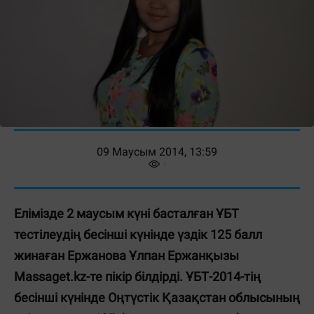
09 Маусым 2014, 13:59
Елімізде 2 маусым күні басталған ҰБТ
тестілеудің бесінші күнінде үздік 125 балл
жинаған Ержанова Ұлпан Ержанқызы
Massaget.kz-те пікір білдірді. ҰБТ-2014-тің
бесінші күнінде Оңтүстік Қазақстан облысының