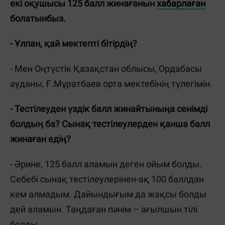
екі оқушысы 125 балл жинағанын
хабарлаған
болатынбыз.
- Ұлпан, қай мектепті бітірдің?
- Мен Оңтүстік Қазақстан облысы, Ордабасы
ауданы, Ғ.Мұратбаев орта мектебінің түлегімін.
- Тестілеуден үздік балл жинайтыныңа сенімді
болдың ба? Сынақ тестілеулерден қанша балл
жинаған едің?
- Әрине, 125 балл аламын деген ойым болды.
Себебі сынақ тестілеулерінен-ақ 100 баллдан
кем алмадым. Дайындығым да жақсы болды
дей аламын. Таңдаған пәнім – ағылшын тілі
болды.