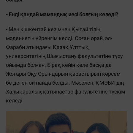
- Енді қандай мамандық иесі болғың келеді?
- Мен кішкентай кезімнен Қытай тілін,
мәдениетін үйренгім келді. Соған орай, әл-
Фараби атындағы Қазақ Ұлттық
университетінің Шығыстану факультетіне түсу
ойымда болған. Бірақ кейін келе басқа да
Жоғары Оқу Орындарын қарастырып көрсем
бе деген ой пайда болды. Мәселен, ҚМЭБИ-дің
Халықаралық қатынастар факультетіне түскім
келеді.