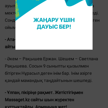
ауылы. Ауылдық квота алғым келсе, басқа
мектепке ауыспай-ақ алуға мүмкіндік бар еді.
Сондықтан, ауыл немесе қаладан бітіру деген
ойым болған жоқ.
- Ата-анаң жайлы, жалпы отбасың туралы
айтып өтсең.
- Әкем – Рақышев Ержан. Шешем – Светлана
Рақышева. Сосын 9 сыныпты қызылмен
бітірген Нұрасыл деген інім бар. Інім әзірге
қандай мамандық таңдайтынын шешпеді.
- Ұлпан, пікіріңе рақмет. Жетістігіңмен
Massaget.kz сайты шын жүректен
құттықтайды. Арманыңа жет!