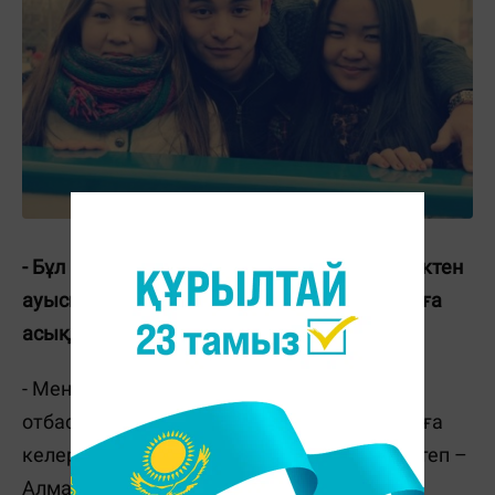
- Бұл мектепке дәл он бірінші сыныпта неліктен
ауысып кеттің? Әдетте ауыл квотасын алуға
асыққан түлектер осылай жасаушы еді.
- Мен бұл мектепке бір ғана себеппен, яғни
отбасылық жағдаймен ауыстым. Ал квотаға
келер болсақ, мен бұған дейін оқыған мектеп –
Алматы облысы, Қарасай ауданы, Шалқар