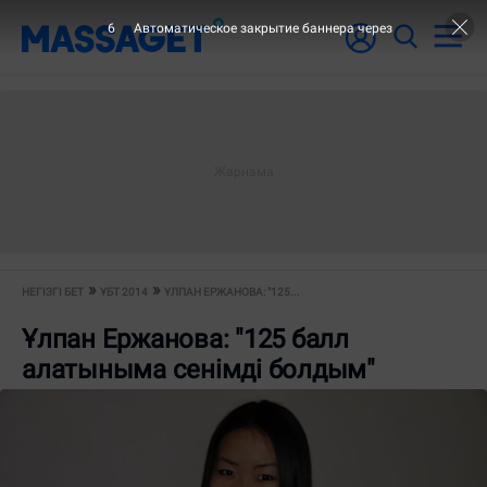
5
Автоматическое закрытие баннера через
НЕГІЗГІ БЕТ
ҰБТ 2014
ҰЛПАН ЕРЖАНОВА: "125...
Ұлпан Ержанова: "125 балл
алатыныма сенімді болдым"