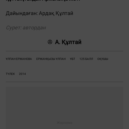
Дайындаған: Ардақ Құлтай
Сурет: автордан
А. Құлтай
ҰЛПАН ЕРЖАНОВА
ЕРЖАНҚЫЗЫ ҰЛПАН
ҰБТ
125 БАЛЛ
ОҚУШЫ
ТҮЛЕК
2014