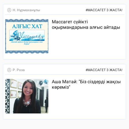
Н. Нұрмаханұлы
#
МАССАГЕТ 3 ЖАСТА!
Массагет сүйікті
оқырмандарына алғыс айтады
Р. Роза
#
МАССАГЕТ 3 ЖАСТА!
Аша Матай: "Біз сіздерді жақсы
көреміз"