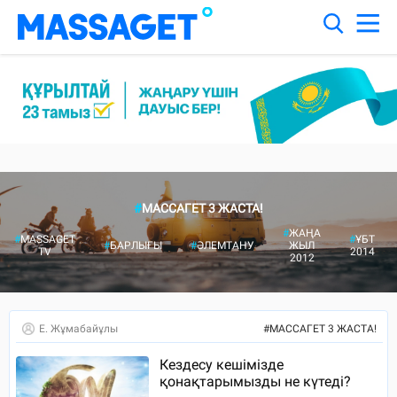
#
МАССАГЕТ 3 ЖАСТА!
#
ЖАҢА
#
MASSAGET
#
ҰБТ
#
БАРЛЫҒЫ
#
ӘЛЕМТАНУ
ЖЫЛ
TV
2014
2012
Е. Жұмабайұлы
#
МАССАГЕТ 3 ЖАСТА!
Кездесу кешімізде
қонақтарымызды не күтеді?