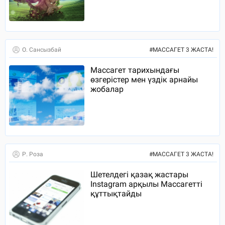
О. Сансызбай
#
МАССАГЕТ 3 ЖАСТА!
Массагет тарихындағы
өзгерістер мен үздік арнайы
жобалар
Р. Роза
#
МАССАГЕТ 3 ЖАСТА!
Шетелдегі қазақ жастары
Instagram арқылы Массагетті
құттықтайды