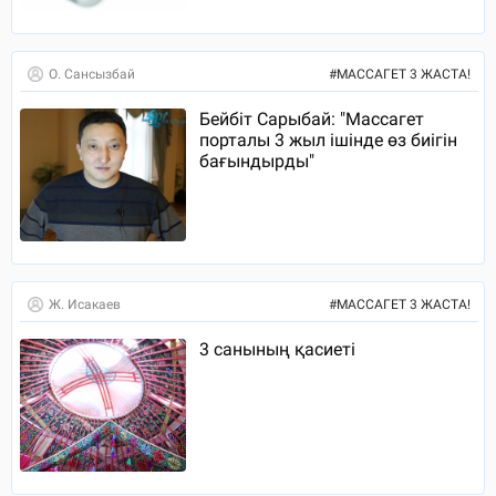
О. Сансызбай
#
МАССАГЕТ 3 ЖАСТА!
Бейбіт Сарыбай: "Массагет
порталы 3 жыл ішінде өз биігін
бағындырды"
Ж. Исакаев
#
МАССАГЕТ 3 ЖАСТА!
3 санының қасиеті