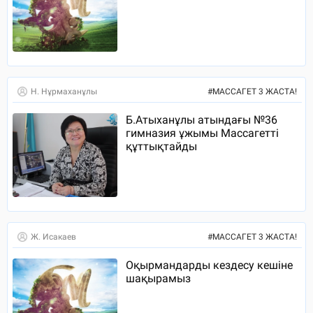
Н. Нұрмаханұлы
#
МАССАГЕТ 3 ЖАСТА!
Б.Атыханұлы атындағы №36
гимназия ұжымы Массагетті
құттықтайды
Ж. Исакаев
#
МАССАГЕТ 3 ЖАСТА!
Оқырмандарды кездесу кешіне
шақырамыз