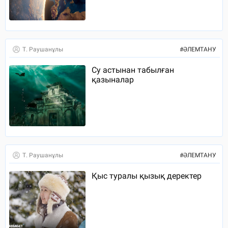
Т. Раушанұлы
#
ӘЛЕМТАНУ
Су астынан табылған
қазыналар
Т. Раушанұлы
#
ӘЛЕМТАНУ
Қыс туралы қызық деректер