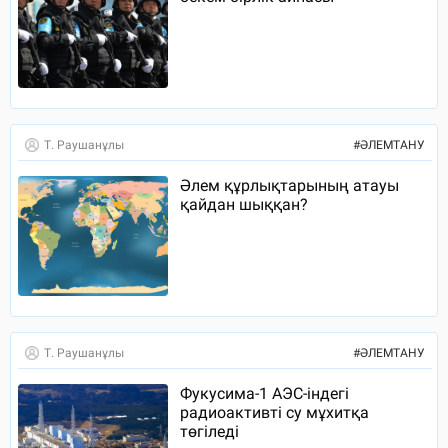
Т. Раушанұлы
#
ӘЛЕМТАНУ
Әлем құрлықтарының атауы
қайдан шыққан?
Т. Раушанұлы
#
ӘЛЕМТАНУ
Фукусима-1 АЭС-індегі
радиоактивті су мұхитқа
төгіледі