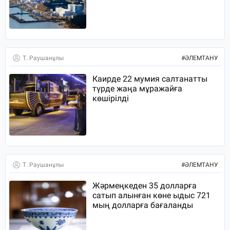
Т. Раушанұлы
#
ӘЛЕМТАНУ
Каирде 22 мумия салтанатты
түрде жаңа мұражайға
көшірілді
Т. Раушанұлы
#
ӘЛЕМТАНУ
Жәрмеңкеден 35 долларға
сатып алынған көне ыдыс 721
мың долларға бағаланды