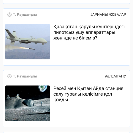
Т. Раушанұлы
#
АРНАЙЫ ЖОБАЛАР
Қазақстан қарулы күштеріндегі
пилотсыз ұшу аппараттары
жөнінде не білеміз?
Т. Раушанұлы
#
ӘЛЕМТАНУ
Ресей мен Қытай Айда станция
салу туралы келісімге қол
қойды