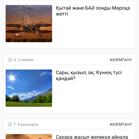
Қытай және БАӘ зонды Марсқа
жетті
Қ. Слямбек
#
ӘЛЕМТАНУ
Сары, қызыл, ақ: Күннің түсі
қандай?
Т. Раушанұлы
#
ӘЛЕМТАНУ
Сахара жасыл желекке айнала