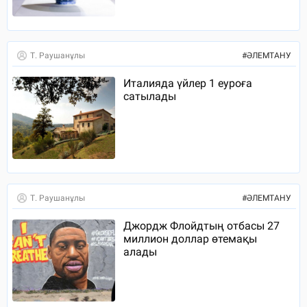
Т. Раушанұлы
#
ӘЛЕМТАНУ
Италияда үйлер 1 еуроға
сатылады
Т. Раушанұлы
#
ӘЛЕМТАНУ
Джордж Флойдтың отбасы 27
миллион доллар өтемақы
алады