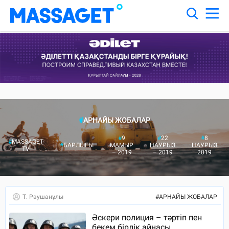
#
АРНАЙЫ ЖОБАЛАР
#
9
#
22
#
8
#
MASSAGET
#
БАРЛЫҒЫ
МАМЫР
НАУРЫЗ
НАУРЫЗ
TV
– 2019
– 2019
2019
Т. Раушанұлы
#
АРНАЙЫ ЖОБАЛАР
Әскери полиция – тәртіп пен
бекем бірлік айнасы