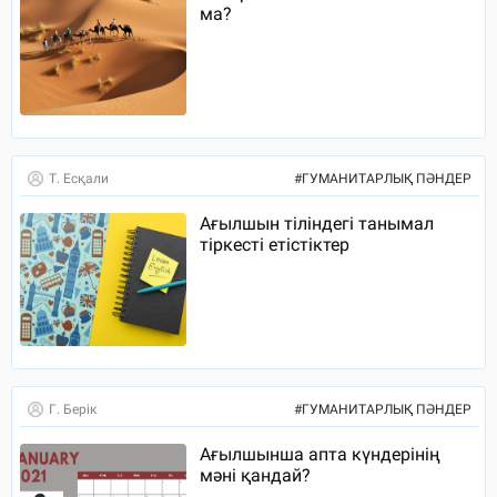
ма?
Т. Есқали
#
ГУМАНИТАРЛЫҚ ПӘНДЕР
Ағылшын тіліндегі танымал
тіркесті етістіктер
Г. Берік
#
ГУМАНИТАРЛЫҚ ПӘНДЕР
Ағылшынша апта күндерінің
мәні қандай?