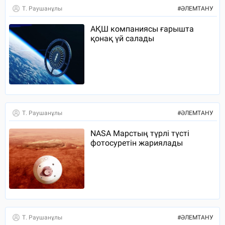
Т. Раушанұлы
#
ӘЛЕМТАНУ
АҚШ компаниясы ғарышта
қонақ үй салады
Т. Раушанұлы
#
ӘЛЕМТАНУ
NASA Марстың түрлі түсті
фотосуретін жариялады
Т. Раушанұлы
#
ӘЛЕМТАНУ