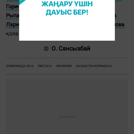
Горичева
,
Александр Зайчиков
,
Ольга
Рыпакова
,
Эльмира Сыздықова
,
Екатерина
Ларионова
,
Иван Дычко
мен
Дариға Шәкімова
қола жүлдеге қол жеткізді.
О. Сансызбай
ОЛИМПИАДА 2016
РИО 2016
БРАЗИЛИЯ
ҚАЗАҚСТАН ҚҰРАМАСЫ