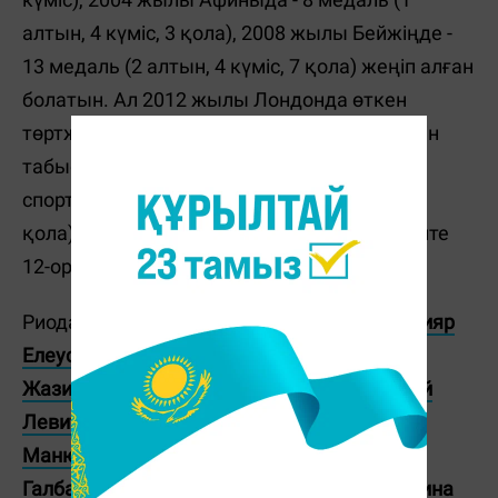
алтын, 4 күміс, 3 қола), 2008 жылы Бейжіңде -
13 медаль (2 алтын, 4 күміс, 7 қола) жеңіп алған
болатын. Ал 2012 жылы Лондонда өткен
төртжылдықтың додасы қазақ спорты үшін
табысты болған еді. Мұнда қазақстандық
спортшылар 13 медаль (7 алтын, 1 күміс, 5
қола) жеңіп алып, жалпыкомандалық есепте
12-орынға тұрақтаған-ды.
Риода Қазақстаннан
Нижат Рахымов
,
Данияр
Елеусінов
,
Дмитрий Баландин
алтын алса,
Жазира Жаппарқұл
,
Елдос Сметов
,
Василий
Левит
,
Әділбек Ниязымбетов
,
Гюзель
Манюрова
күміс медальға қол жеткізді.
Галбадрах Отгонцэцэг
,
Фархад Харки
,
Карина