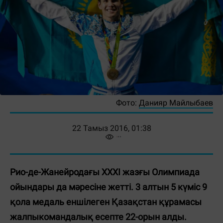
Фото:
Данияр Майлыбаев
22 Тамыз 2016, 01:38
Рио-де-Жанейродағы ХХХІ жазғы Олимпиада
ойындары да мәресіне жетті. 3 алтын 5 күміс 9
қола медаль еншілеген Қазақстан құрамасы
жалпыкомандалық есепте 22-орын алды.