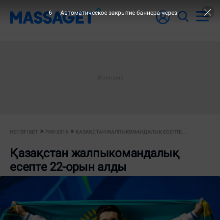
6
Автоматическое закрытие баннера через
НЕГІЗГІ БЕТ
РИО-2016
ҚАЗАҚСТАН ЖАЛПЫКОМАНДАЛЫҚ ЕСЕПТЕ...
Қазақстан жалпыкомандалық
есепте 22-орын алды