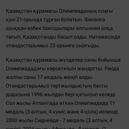
Қазақстан құрамасы Олимпиаданың соңғы
күні 21-орында тұрған болатын. Финалға
шыққан өзбек боксшылары алтыннан алқа
тағып, Қазақстанды басып озды. Нәтижесінде
отандастарымыз 22-орынға сырғыды.
Қазақстан құрамасы жүлделер саны бойынша
Олимпиададағы көрсеткішін жаңартты. Риода
жалпы саны 17 медаль жеңіп алды.
Отандастарымыз төртжылдықтың басты
додасына 1996 жылдан бері қатысып келеді.
Сол жылы Атлантада өткен Олимпиадада 11
медаль (3 алтын, 4 күміс және 4 қола) иеленді.
2000 жылы Сиднейде - 7 медаль (3 алтын, 4
күміс), 2004 жылы Афиныда - 8 медаль (1