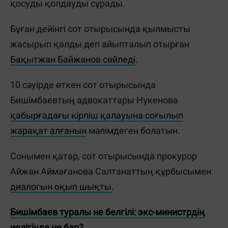
қосуды қолдауды сұрады.
Бұған дейінгі сот отырысында қылмысты
жасырып қалды деп айыпталып отырған
Бақытжан Байжанов сөйледі
.
10 сәуірде өткен сот отырысында
Бишімбаевтың адвокаттары Нүкенова
қабырғадағы кірпіш қалауына соғылып
жарақат алғанын
мәлімдеген болатын.
Сонымен қатар, сот отырысында прокурор
Айжан Аймағанова Салтанаттың құрбысымен
диалогын оқып шықты
.
Бишімбаев туралы не белгілі: экс-министрдің
иелігінде не бар?