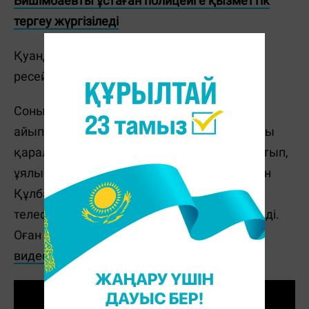
Бишімбаевты ұстаған полицейге қызметтік
тергеу жүргізіледі
Қуандық Бишімбаевтың сот отырысына
ресейлік журналист
Ксения Собчак келді
.
Сонымен қатар, сот отырысында басты
айыпталушы Бишімбаевтың ұялы телефоны
қарала бастады. Бишімбаев құпиясөзді айтып,
ұялы телефон судьяға берілді. Судья Айжан
Құлбаеваның өзі Бишімбаевтың ұялы
телефонын сот талқылауы аясында зерттеді.
Оған қоса телефоннан
суреттер мен
видеоларды қарады
.