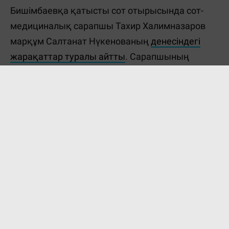
Бишімбаевқа қатысты сот отырысында сот-
медициналық сарапшы Тахир Халимназаров
марқұм Салтанат Нүкенованың
денесіндегі
жарақаттар туралы айтты
. Сарапшының
сөзінше, Нүкенованы қолымен қылғындырған
болуы мүмкін. Мұны оның денесіндегі
жарақаттар көрсетеді.
"Сотталушының телефоны". Бишімбаевтың
сотында ұялы телефон шырылдады
Бишімбаев Салтанат көз жұмар алдында да
жедел жәрдемге емес, балгерге хабарласқан
Өз-өзіме қол жұмсасам дұрыс болады деп
ойладым - Бишімбаев