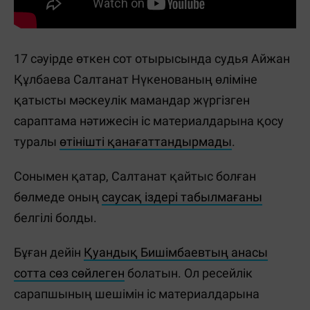
17 сәуірде өткен сот отырысында судья Айжан
Құлбаева Салтанат Нүкенованың өліміне
қатысты мәскеулік мамандар жүргізген
сараптама нәтижесін іс материалдарына қосу
туралы
өтінішті қанағаттандырмады
.
Сонымен қатар, Cалтанат қайтыс болған
бөлмеде оның
саусақ іздері табылмағаны
белгілі болды.
Бұған дейін
Қуандық Бишімбаевтың анасы
сотта сөз сөйлеген
болатын. Ол ресейлік
сарапшының шешімін іс материалдарына