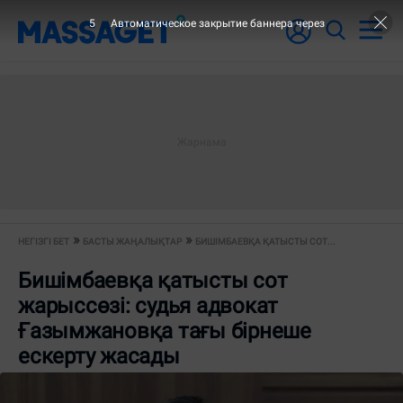
4
Автоматическое закрытие баннера через
НЕГІЗГІ БЕТ
БАСТЫ ЖАҢАЛЫҚТАР
БИШІМБАЕВҚА ҚАТЫСТЫ СОТ...
Бишімбаевқа қатысты сот
жарыссөзі: судья адвокат
Ғазымжановқа тағы бірнеше
ескерту жасады