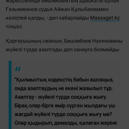
жарыссөзінде Бишімбаевтың адвокаты Ерлан
Ғазымжанов судья Айжан Құлыбаевамен
келіспей қалды, - деп хабарлайды
Massaget.kz
тілшісі.
Қорғаушының сөзінше, Бишімбаев Нүкенованы
жүйелі түрде азаптады деп санауға болмайды.
"Қылмыстық кодекстің бабын ашсаңыз,
онда азаптаудың не екені жазылып тұр.
Азаптау - жүйелі түрде соққыға жығу.
Бірақ олар бірге өмір сүрген жылдағы үш
жағдай жүйелі түрде соққыға жығу ма?
Олар қыдырып, демалды, қалаған жеріне