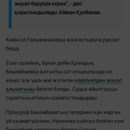
жауап беруіңіз керек", - деп
қорытындылады Айжан Құлбаева.
Кейін ол Ғазымжановқа жалғастыруға рұқсат
берді.
Еске салайық, бұған дейін Қуандық
Бишімбаевқа қатысты сот отырысында ол
кеңес алу үшін жиі жүгінген
көріпкелден жауап
алынатыны
белгілі болды. Судья айыптаушы
тараптың өтінішін қанағаттандырды.
Прокурор Бишімбаевтың пәтерінен қан көрген
үй қызметшісінен, Нүкенова қайтыс болған күні
Бишімбаев кездескен блогер Гүлнар