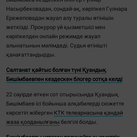
Насырбековадан, сондай-ақ, көріпкел Гүлнара
Ережеповадан жауап алу туралы өтінішін
жеткізді. Прокурор үй қызметшісі мен
көріпкелден онлайн режимде жауап
алынатынын мәлімдеді. Судья өтінішті
қанағаттандырды.
Салтанат қайтыс болған түні Қуандық
Бишімбаевпен кездескен блогер сотқа келді
22 сәуірде өткен сот отырысында Қуандық
Бишімбаев ісі бойынша алқабилерді сюжетте
көрсетіп жіберген
КТК телеарнасына қандай
жаза қолданылғаны
белгілі болды.