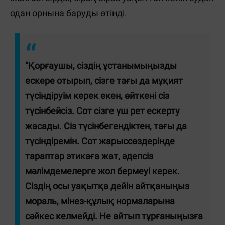
одан орнына баруды өтінді.
"Қорғаушы, сіздің ұстанымыңызды
ескере отырып, сізге тағы да мұқият
түсіндіруім керек екен, өйткені сіз
түсінбейсіз. Сот сізге үш рет ескерту
жасады. Сіз түсінбегендіктен, тағы да
түсіндіремін. Сот жарыссөздерінде
тараптар этикаға жат, әдепсіз
мәлімдемелерге жол бермеуі керек.
Сіздің осы уақытқа дейін айтқаныңыз
мораль, мінез-құлық нормаларына
сәйкес келмейді. Не айтып тұрғаныңызға