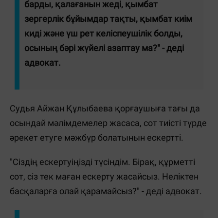
барды, қалағанын жеді, қымбат
зергерлік бұйымдар тақты, қымбат киім
киді және үш рет келіспеушілік болды,
осының бәрі жүйелі азаптау ма?" - деді
адвокат.
Судья Айжан Құлыбаева қорғаушыға тағы да
осындай мәлімдемелер жасаса, сот тиісті түрде
әрекет етуге мәжбүр болатынын ескертті.
"Сіздің ескертуіңізді түсіндім. Бірақ, құрметті
сот, сіз тек маған ескерту жасайсыз. Неліктен
басқаларға олай қарамайсыз?" - деді адвокат.