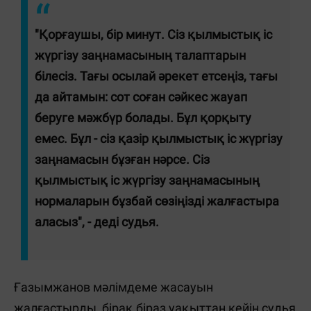
"Қорғаушы, бір минут. Сіз қылмыстық іс
жүргізу заңнамасының талаптарын
білесіз. Тағы осылай әрекет етсеңіз, тағы
да айтамын: сот соған сәйкес жауап
беруге мәжбүр болады. Бұл қорқыту
емес. Бұл - сіз қазір қылмыстық іс жүргізу
заңнамасын бұзған нәрсе. Сіз
қылмыстық іс жүргізу заңнамасының
нормаларын бұзбай сөзіңізді жалғастыра
аласыз", - деді судья.
Ғазымжанов мәлімдеме жасауын
жалғастырды, бірақ біраз уақыттан кейін судья