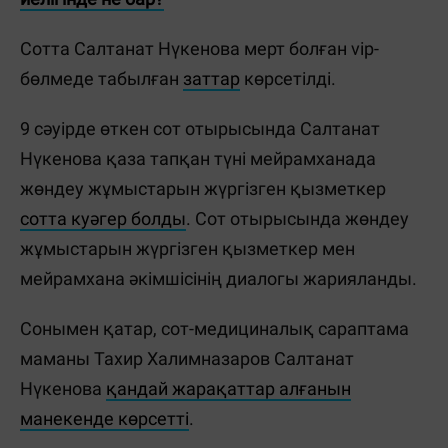
Сотта Салтанат Нүкенова мерт болған vip-
бөлмеде табылған
заттар
көрсетілді.
9 сәуірде өткен сот отырысында Салтанат
Нүкенова қаза тапқан түні мейрамханада
жөндеу жұмыстарын жүргізген қызметкер
сотта куәгер болды
. Сот отырысында жөндеу
жұмыстарын жүргізген қызметкер мен
мейрамхана әкімшісінің диалогы жарияланды.
Сонымен қатар, сот-медициналық сараптама
маманы Тахир Халимназаров Салтанат
Нүкенова
қандай жарақаттар алғанын
манекенде көрсетті
.