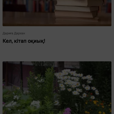
Дариға Дархан
Кел, кітап оқиық!