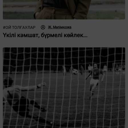
#
ОЙ ТОЛҒАУЛАР
Ж. Мәлімқожа
Үкілі кәмшат, бүрмелі көйлек...