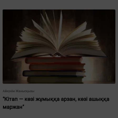
Айкүнім Жанысқызы
"Кітап — көзі жұмыққа арзан, көзі ашыққа
маржан"