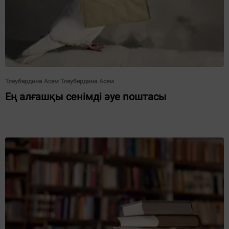
Тлеубердина Асем Тлеубердина Асем
Ең алғашқы сенімді әуе поштасы