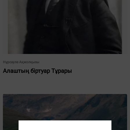
Нұрсәуле Ақжолқызы
Алаштың біртуар Тұрары