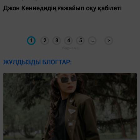
Джон Кеннедидің ғажайып оқу қабілеті
1
2
3
4
5
...
>
ЖҰЛДЫЗДЫ БЛОГТАР: