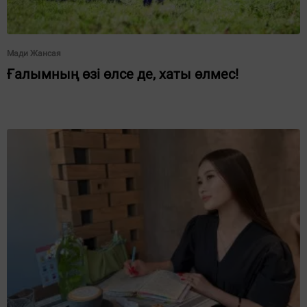
Мади Жансая
Ғалымның өзі өлсе де, хаты өлмес!