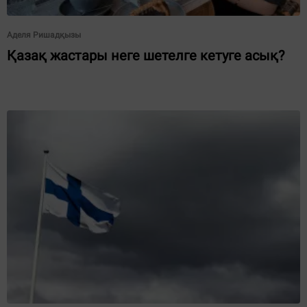
Аделя Ришадқызы
Қазақ жастары неге шетелге кетуге асық?