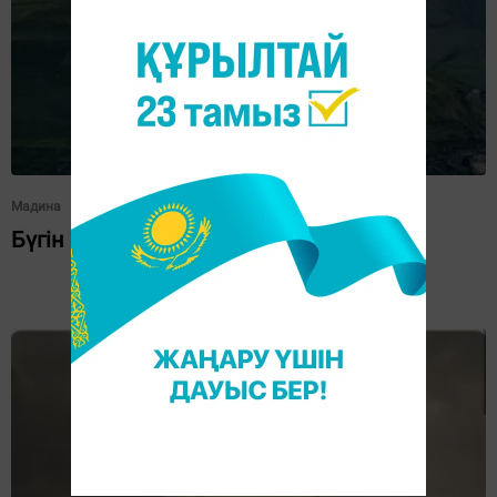
Мадина
Бүгін бір сұлулық көрдім