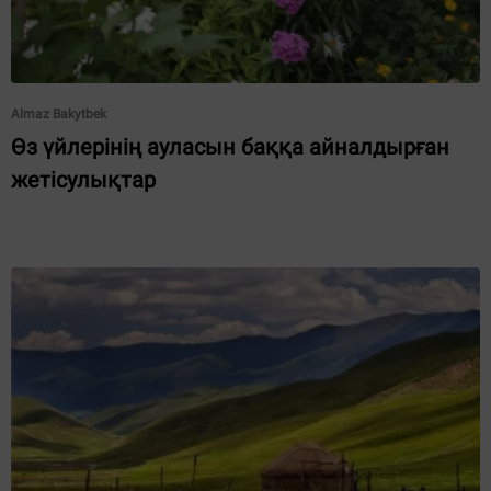
Almaz Bakytbek
Өз үйлерінің ауласын баққа айналдырған
жетісулықтар