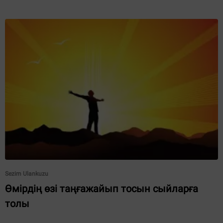
Sezim Ulankuzu
Өмірдің өзі таңғажайып тосын сыйларға
толы