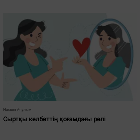
Наскен Аяулым
Сыртқы келбеттің қоғамдағы рөлі