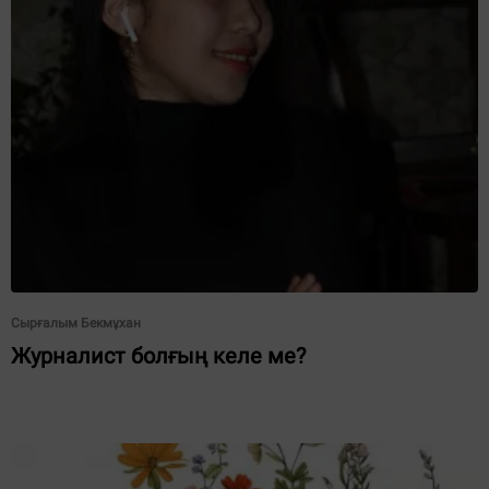
Сырғалым Бекмұхан
Журналист болғың келе ме?