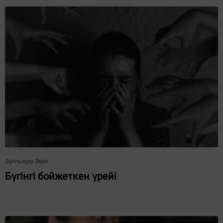
Зұлпықар Зере
Бүгінгі бойжеткен үрейі