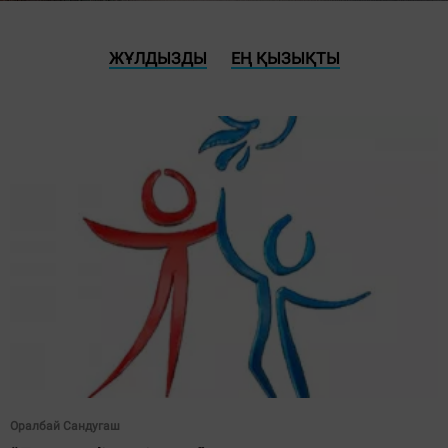
ЖҰЛДЫЗДЫ
ЕҢ ҚЫЗЫҚТЫ
Оралбай Сандугаш