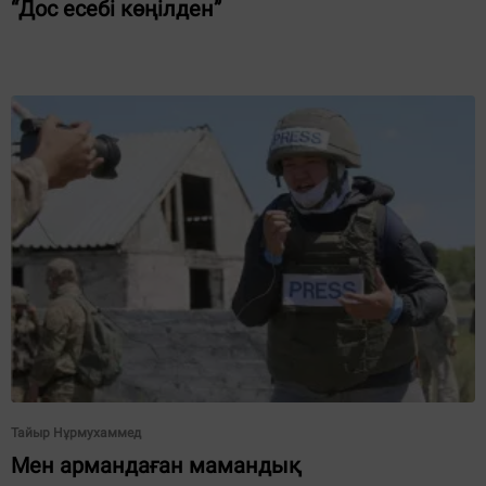
“Дос есебі көңілден”
Тайыр Нұрмухаммед
Мен армандаған мамандық