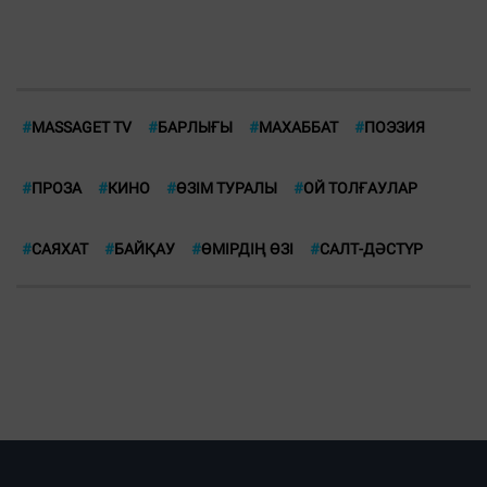
#
MASSAGET TV
#
БАРЛЫҒЫ
#
МАХАББАТ
#
ПОЭЗИЯ
#
ПРОЗА
#
КИНО
#
ӨЗІМ ТУРАЛЫ
#
ОЙ ТОЛҒАУЛАР
#
САЯХАТ
#
БАЙҚАУ
#
ӨМІРДІҢ ӨЗІ
#
CАЛТ-ДӘСТҮР