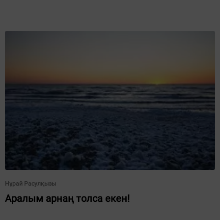
Нұрай Расулқызы
Аралым арнаң толса екен!