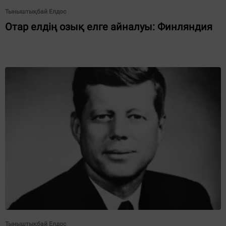
Тыныштықбай Елдос
Отар елдің озық елге айналуы: Финляндия
Тыныштықбай Елдос