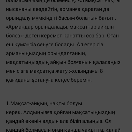
болмасын өзің де білмейсің. Ал мақсат нақты
нысананы көздейтін, арманға қараған да
орындалу мүмкіндігі басым болатын бағыт .
«Армандар орындалады, мақсаттар айқын
болса»- деген керемет қанатты сөз бар. Оған
еш күмәнсіз сенуге болады. Ал егер сіз
арманыңыздың орындалғанын,
мақсатыңыздың айқын болғанын қаласаңыз
мен сізге мақсатқа жету жолындағы 8
қағиданы ұстануға кеңес беремін.
1.Мақсат-айқын, нақты болуы
керек. Алдыңызға қойған мақсатыңыздың
қандай екенін алдын ала біліп алыңыз. Ол
қандай болмасын оған қанша уақытта, қалай