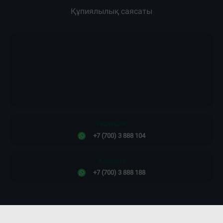
Құпиялылық саясаты
Редакция:
+7 (700) 3 888 104
Жарнама:
+7 (700) 3 888 188
Сайт дизайны -
ПРОСТО КОСМОС!