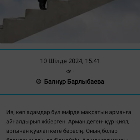
10 Шілде 2024, 15:41
Балнұр Барлыбаева
Ия, көп адамдар бұл өмірде мақсатын арманға
айналдырып жіберген. Арман деген- құр қиял,
артынан қуалап кете бересің. Оның болар