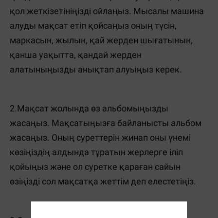
қол жеткізетініңізді ойлаңыз. Мысалы машина
алуды мақсат етіп қойсаңыз оның түсін,
маркасын, жылын, қай жерден шығатынын,
қанша уақытта, қандай жерден
алатыныңызды анықтап алуыңыз керек.
2.Мақсат жолында өз альбомыңызды
жасаңыз. Мақсатыңызға байланысты альбом
жасаңыз. Оның суреттерін жинап оны үнемі
көзіңіздің алдында тұратын жерлерге іліп
қойыңыз және ол суретке қараған сайын
өзіңізді сол мақсатқа жеттім деп елестетіңіз.