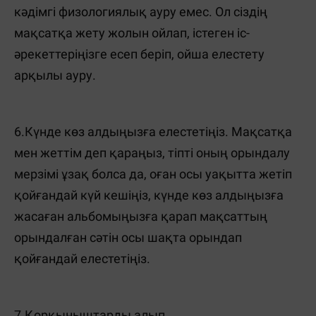
кәдімгі физологиялық ауру емес. Ол сіздің
мақсатқа жету жолын ойлап, істеген іс-
әрекеттеріңізге есеп беріп, ойша елестету
арқылы ауру.
6.Күнде көз алдыңызға елестетіңіз. Мақсатқа
мен жеттім деп қараңыз, тіпті оның орындалу
мерзімі ұзақ болса да, оған осы уақытта жетіп
қойғандай күй кешіңіз, күнде көз алдыңызға
жасаған альбомыңызға қарап мақсаттың
орындалған сәтін осы шақта орындап
қойғандай елестетіңіз.
7.Қорқыныштарды алып