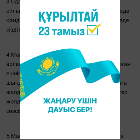
3.Одан сіз қандай рақатқа бөленетініңізді
ойлаңыз. Сіз сол мақсатыңызға жеткен кезде
қандай күй кешетініңізді елестетіңіз. Ол кезде
сізді не қызықтырырын біліңіз.
4.Мақсатына жеткен адамдармен
арласыңыз. Мақсат-үлкен таудың шыңы, оған
екінің бірі шыға алмайды. Сондықтан биік
шыңдарға жетелейтін жандарды жаныңызға
жолдас етіңіз. Олар сізге өз дегеніңізге жетер
жолда көмектесіп, тәжірбиесімен бөлісері
сөзсіз.
5.Мақсатыңызбен ауырыңыз. Ауру дегенде