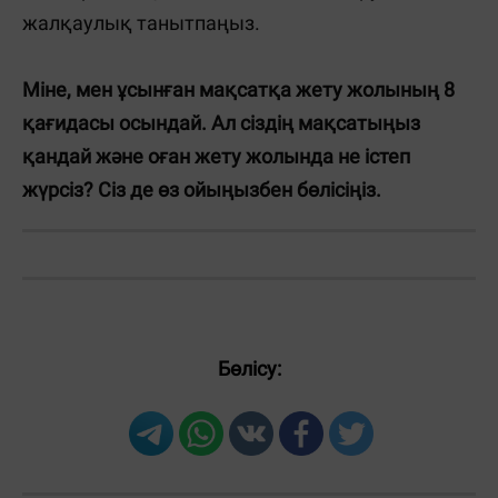
жалқаулық танытпаңыз.
Міне, мен ұсынған мақсатқа жету жолының 8
қағидасы осындай. Ал сіздің мақсатыңыз
қандай және оған жету жолында не істеп
жүрсіз? Сіз де өз ойыңызбен бөлісіңіз.
Бөлісу: