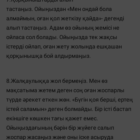
тастаңыз. Ойыңыздан «Мен ондай бола
алмаймын, оған қол жеткізу қайда»- дегенді
алып тастаңыз. Адам өз ойының жемісі не
ойласа сол болады. Ойыңызда тек жақсы
істерді ойлап, оған жету жолында ешқашан
қорқынышқа бой алдырмаңыз.
8.Жалқаулыққа жол бермеңіз. Мен өз
мақсатыма жетем деген соң оған жоспарлы
түрде әрекет еткен жөн. «Бүгін қоя берші, ертең
істей саламын» деген болмайды. Бір істі бастап
екіншіге көшкен тағы қажет емес.
Ойыңыздағының бәрін бір жүйеге салып
жоспар жасаңыз және оны іске асыруда