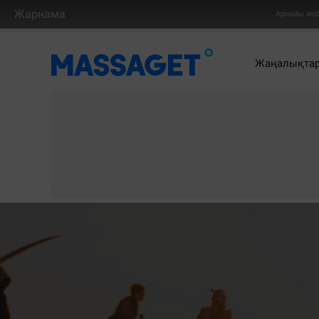
Жарнама
Арнайы жо
Жаңалықта