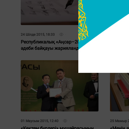
24 Шілде 2015, 18:33
20 Шілде 20
Республикалық «Аңсар–2015»
Әдебиет
әдеби байқауы жарияланды
тобылғы
01 Маусым 2015, 12:40
25 Мамыр 2
«Көктем бүрлері» мүшәйрасының
«Менің 