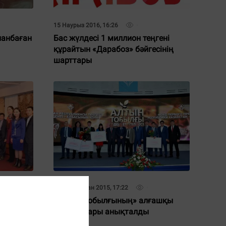
15 Наурыз 2016, 16:26
ланбаған
Бас жүлдесі 1 миллион теңгені
құрайтын «Дарабоз» бәйгесінің
шарттары
04 Желтоқсан 2015, 17:22
на
«Алтын тобылғының» алғашқы
кеш өтті
лауреаттары анықталды