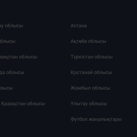
ау облысы
Астана
облысы
Ақтөбе облысы
зақстан облысы
Түркістан облысы
да облысы
Қостанай облысы
блысы
Жамбыл облысы
к Қазақстан облысы
Ұлытау облысы
т
Футбол жаңалықтары