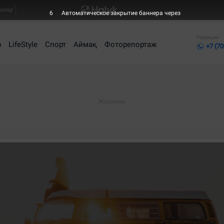
балар
6
Автоматическое закрытие баннера через
Редакция
р
LifeStyle
Спорт
Аймақ
Фоторепортаж
+7 (70