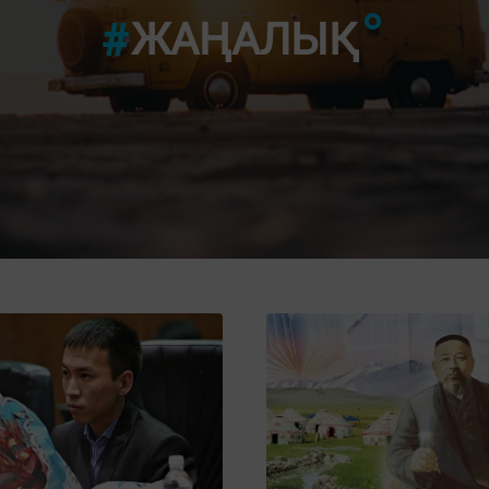
"9-ШЫ
ЖАҢАЛЫҚ