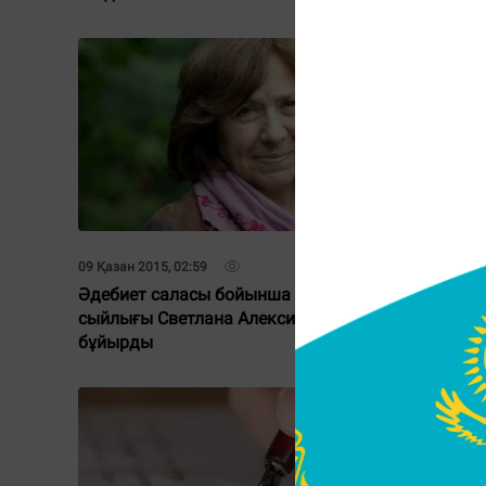
09 Қазан 2015, 02:59
01 Қазан 20
Әдебиет саласы бойынша Нобель
Табылды
сыйлығы Светлана Алексиевичке
арналған
бұйырды