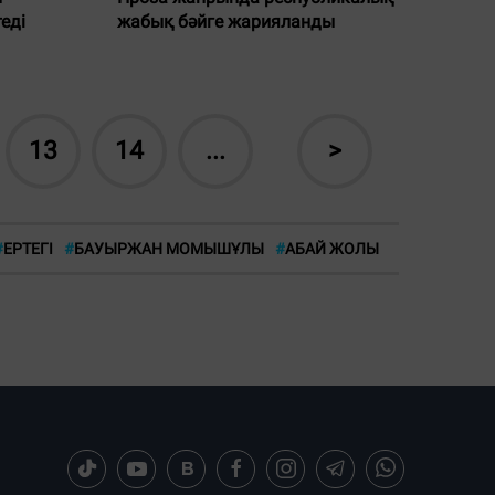
еді
жабық бәйге жарияланды
13
14
...
>
#
ЕРТЕГІ
#
БАУЫРЖАН МОМЫШҰЛЫ
#
АБАЙ ЖОЛЫ