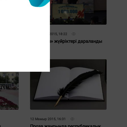
03 Маусым 2015, 18:22
лар
«Дарабоз» жүйріктері дараланды
12 Мамыр 2015, 16:31
н
Проза жанрында республикалық