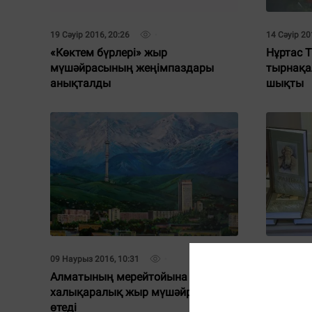
19 Сәуір 2016, 20:26
14 Сәуір 20
«Көктем бүрлері» жыр
Нұртас 
мүшәйрасының жеңімпаздары
тырнақа
анықталды
шықты
09 Наурыз 2016, 10:31
26 Ақпан 20
Алматының мерейтойына
Ректор 
халықаралық жыр мүшәйрасы
өтеді