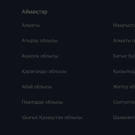
Аймақтар
Алматы
Маңғыст
Атырау облысы
Алматы 
Ақмола облысы
Батыс Қа
Қарағанды облысы
Қызылор
Абай облысы
Жетісу о
Павлодар облысы
Солтүсті
Шығыс Қазақстан облысы
Шымкен