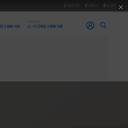
500.67
490.7
6.04
Жарнама
0) 3 888 104
+7 (700) 3 888 188