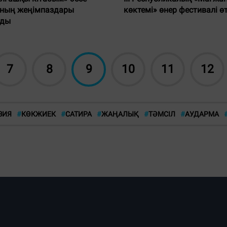
көктемі» өнер фестивалі өт
ның жеңімпаздары
лды
7
8
9
10
11
12
ЗИЯ
#
КӨКЖИЕК
#
САТИРА
#
ЖАҢАЛЫҚ
#
ТӘМСІЛ
#
АУДАРМА