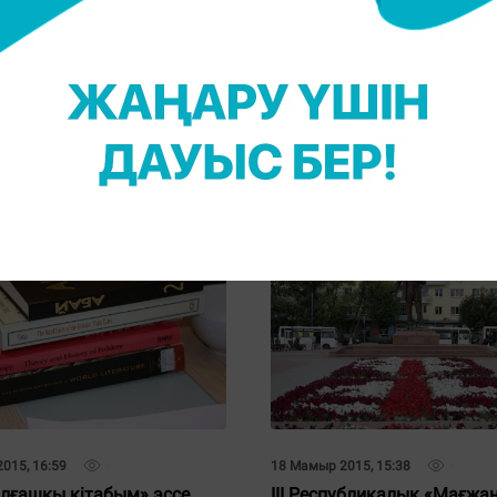
15, 11:04
19 Шілде 2015, 22:06
шілер арасында «Алтын
«Алтын көпір» аудармашы
» байқауы басталды
байқауы өтеді
18 Мамыр 2015, 15:38
015, 16:59
ІІІ Республикалық «Мағжа
алғашқы кітабым» эссе