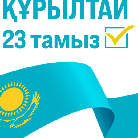
15, 17:30
04 Қыркүйек 2015, 16:53
 Досымовты еске алуға
Абай қорық-музейі –
 кеш өтеді
Қазақстандағы алғашқы ә
мемориалдық музей