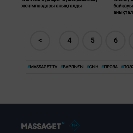
жеңімпаздары анықталды
байқауы
анықта
<
4
5
6
#
MASSAGET TV
#
БАРЛЫҒЫ
#
СЫН
#
ПРОЗА
#
ПОЭ