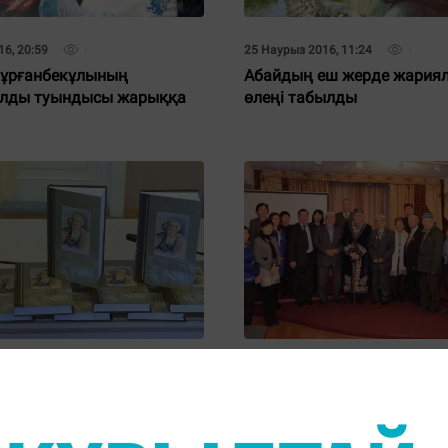
16, 20:59
25 Наурыз 2016, 11:24
Тұрғанбекұлының
Абайдың еш жерде жария
лды туындысы жарыққа
өлеңі табылды
16, 14:13
18 Ақпан 2016, 16:58
Жамбылға кітап арнады
Медеу Сәрсекенің 80 жасы
арналған әдеби-танымдық 