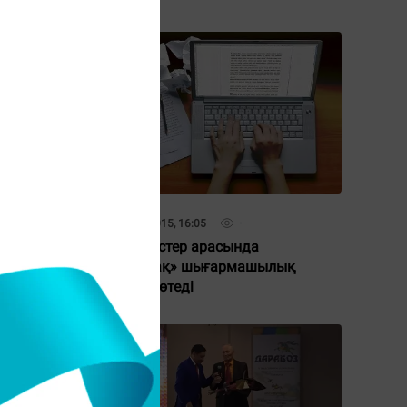
16 Тамыз 2015, 16:05
Журналистер арасында
деби-
«Шаңырақ» шығармашылық
байқауы өтеді