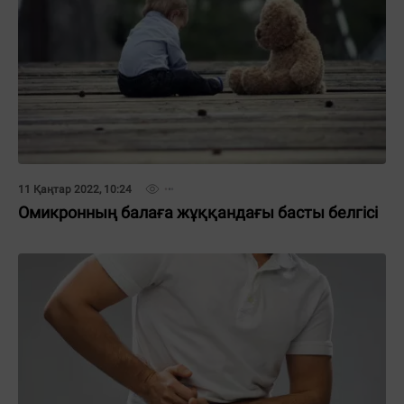
11 Қаңтар 2022, 10:24
Омикронның балаға жұққандағы басты белгісі