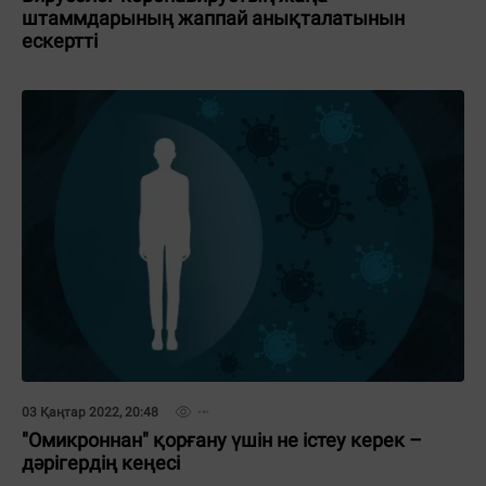
штаммдарының жаппай анықталатынын
ескертті
03 Қаңтар 2022, 20:48
"Омикроннан" қорғану үшін не істеу керек –
дәрігердің кеңесі