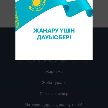
Пайдаланушы мақала жарияламаған
Жарнама
Жоба туралы
Пресс-релиздер
Материалдарды қолдану тәртібі