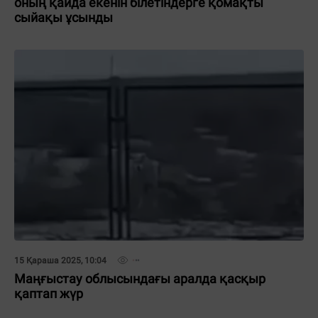
оның қайда екенін білетіндерге қомақты
сыйақы ұсынды
15 Қараша 2025, 10:04
Маңғыстау облысындағы аралда қасқыр
қаптап жүр