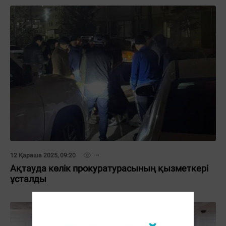
12 Қараша 2025, 09:20
Ақтауда көлік прокуратурасының қызметкері
ұсталды