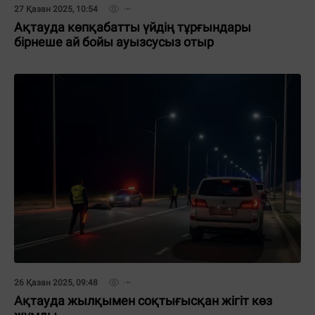
27 Қазан 2025, 10:54
Ақтауда көпқабатты үйдің тұрғындары
бірнеше ай бойы ауызсусыз отыр
26 Қазан 2025, 09:48
Ақтауда жылқымен соқтығысқан жігіт көз