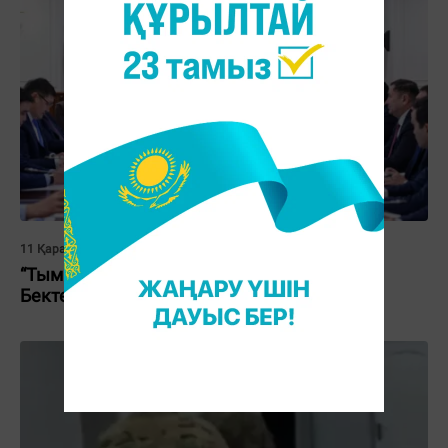
11 Қараша 2025, 12:12
“Тым созылып кетті“. Премьер-министр
Бектенов 7 өңірді сынады