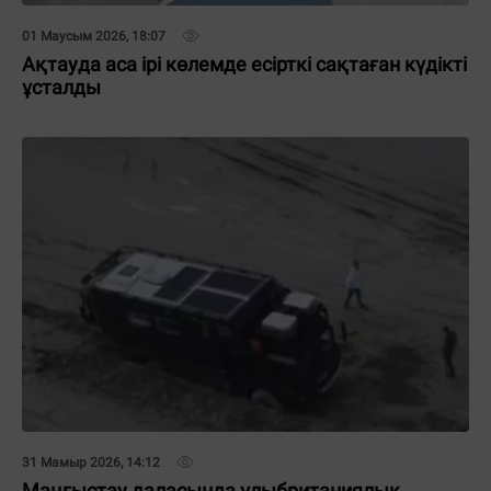
01 Маусым 2026, 18:07
Ақтауда аса ірі көлемде есірткі сақтаған күдікті
ұсталды
31 Мамыр 2026, 14:12
Маңғыстау даласында ұлыбританиялық