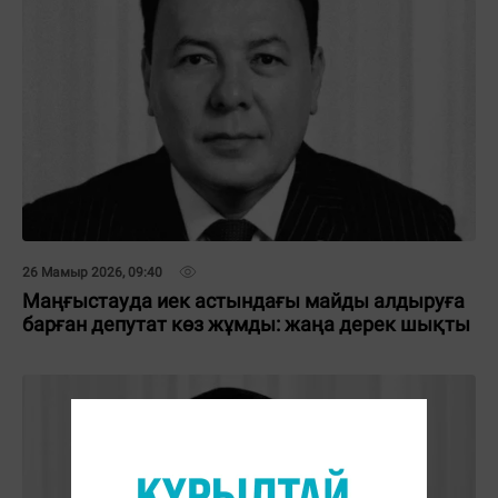
26 Мамыр 2026, 09:40
Маңғыстауда иек астындағы майды алдыруға
барған депутат көз жұмды: жаңа дерек шықты