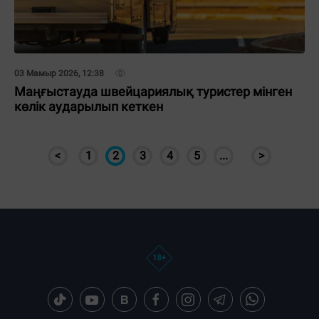
03 Мамыр 2026, 12:38
Маңғыстауда швейцариялық туристер мінген
көлік аударылып кеткен
<
1
2
3
4
5
...
>