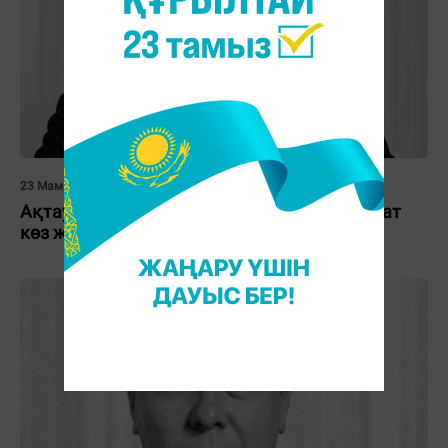
23 Мамыр 2026, 14:10
Ақтауда пластикалық ота жасатқан депутат
көз жұмды: Клиника мәлімдеме жасады