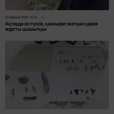
22 Мамыр 2026, 16:36
Ақтауда ес-түссіз, қансырап жатқан қария
жұртты шошытқан