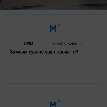
#
БІЛІМ
ЖАУАПТАР САНЫ:
1
Зәмзәм суы не үшін қасиетті?