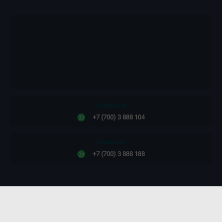
Редакция:
+7 (700) 3 888 104
Жарнама:
+7 (700) 3 888 188
Сайт дизайны -
ПРОСТО КОСМОС!