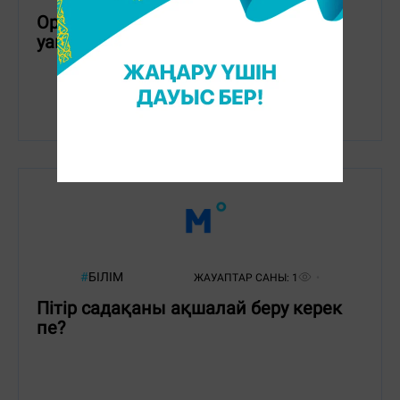
Ораза – 2024. Ұшақта ауызашар
уақыты қалай анықталады?
#
БІЛІМ
ЖАУАПТАР САНЫ:
1
Пітір садақаны ақшалай беру керек
пе?