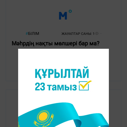
#
БІЛІМ
ЖАУАПТАР САНЫ:
1
Мәһрдің нақты мөлшері бар ма?
#
БІЛІМ
ЖАУАПТАР САНЫ:
1