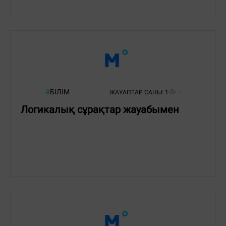
#
БІЛІМ
ЖАУАПТАР САНЫ:
1
Логикалық сұрақтар жауабымен