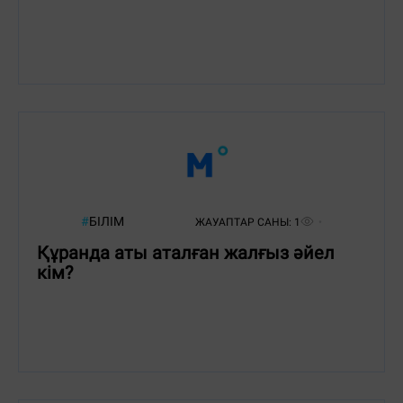
#
БІЛІМ
ЖАУАПТАР САНЫ:
1
Құранда аты аталған жалғыз әйел
кім?