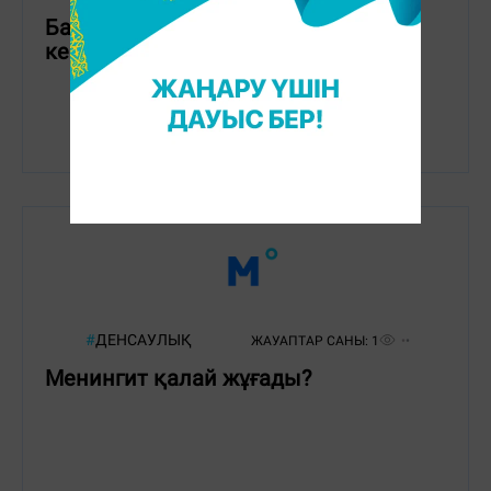
Бас жиі ауырса, қай дәрігерге бару
керек?
#
ДЕНСАУЛЫҚ
ЖАУАПТАР САНЫ:
1
Менингит қалай жұғады?