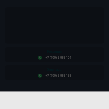
Редакция:
+7 (700) 3 888 104
Жарнама:
+7 (700) 3 888 188
Сайт дизайны -
ПРОСТО КОСМОС!