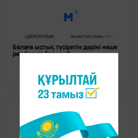
#
ДЕНСАУЛЫҚ
ЖАУАПТАР САНЫ:
1
Балаға ыстық түсіретін дәріні неше
рет беруге болады?
#
ДЕНСАУЛЫҚ
ЖАУАПТАР САНЫ:
1