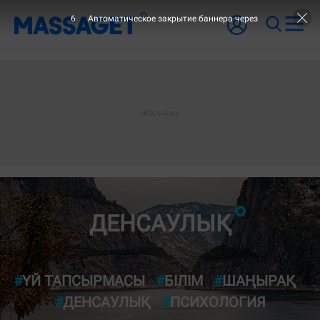
6
Автоматическое закрытие баннера через
- ЖАЙЫ
ДЕНСАУЛЫҚ
#
ҮЙ ТАПСЫРМАСЫ
#
БІЛІМ
#
ШАҢЫРАҚ
#
ДЕНСАУЛЫҚ
#
ПСИХОЛОГИЯ