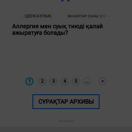
#
ДЕНСАУЛЫҚ
ЖАУАПТАР САНЫ:
2
Аллергия мен суық тиюді қалай
ажыратуға болады?
1
2
3
4
5
...
>
СҰРАҚТАР АРХИВЫ