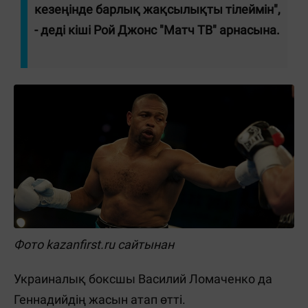
кезеңінде барлық жақсылықты тілеймін",
- деді кіші Рой Джонс "Матч ТВ" арнасына.
Фото kazanfirst.ru сайтынан
Украиналық боксшы Василий Ломаченко да
Геннадийдің жасын атап өтті.