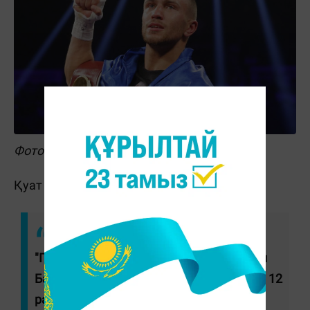
Фото: Reuters
Қуат Хамитов те жерлесін мақтады.
"Геннадий Головкин - шын өмірде Рокки
Балбоа! 40 жасында ең үздік боксшыға 12
раунд қарсы тұру - ерлік! Бүгінгі жекпе-