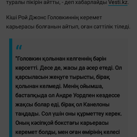
туралы пікірін айтты, - деп хабарлайды
Vesti.kz
.
Кіші Рой Джонс Головкиннің керемет
карьерасы болғанын айтып, оған сәттілік тіледі.
"Головкин қолынан келгеннің бәрін
көрсетті. Десе де, жасы да әсер етеді. Ол
қарсыласын жеңуге тырысты, бірақ
қолынан келмеді. Менің ойымша,
бастапқыда ол Андре Уордпен кездессе
жақсы болар еді, бірақ ол Канелоны
таңдады. Сол үшін оны құрметтеу керек.
Оның кәсіпқой бокстағы карьерасы
керемет болды, мен оған өмірінің келесі