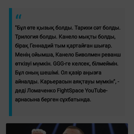
"Бұл өте қызық болды. Тарихи сәт болды.
Трилогия болды. Канело мықты болды,
бірақ Геннадий тым қартайған шығар.
Менің ойымша, Канело Биволмен реванш
өткізуі мүмкін. GGG-ге келсек, білмеймін.
Бұл оның шешімі. Ол қазір аңызға
айналды. Карьерасын аяқтауы мүмкін", -
деді Ломаченко FightSpace YouTube-
арнасына берген сұхбатында.