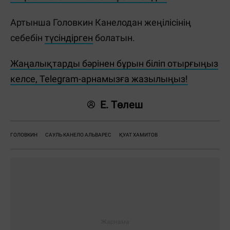
Артынша Головкин Канелодан жеңілісінің
себебін
түсіндірген
болатын.
Жаңалықтарды бәрінен бұрын біліп отырғыңыз
келсе, Telegram-арнамызға жазылыңыз!
Е. Төлеш
ГОЛОВКИН
САУЛЬ КАНЕЛО АЛЬВАРЕС
ҚУАТ ХАМИТОВ