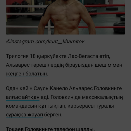
©instagram.com/kuat__khamitov
Трилогия 18 қыркүйекте Лас-Вегаста өтіп,
Альварес төрешілердің бірауыздан шешімімен
жеңген болатын
.
Одан кейін Сауль Канело Альварес Головкинге
алғыс айтқан
еді. Головкин де мексикалықтың
командасын
құттықтап
, карьерасы туралы
сұраққа жауап
берген.
Тоқаев Головкинге телефон шалды.