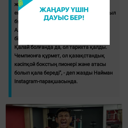
жекті көргеннен кейін сыным дұрыс
екенін түсіндім, өйткені Головкин бес жыл
бұрын салмақ қосып, барлық белбеуді
Альвареске дейін жинап ала алар еді,
бірақ, өкінішке қарай, бұлай болмады.
Қалай болғанда да, ол тарихта қалды.
Чемпионға құрмет, ол қазақстандық
кәсіпқой бокстың пионері және атасы
болып қала береді", - деп жазды Найман
Instagram-парақшасында.