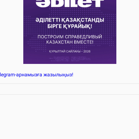
elegram-арнамызға жазылыңыз!