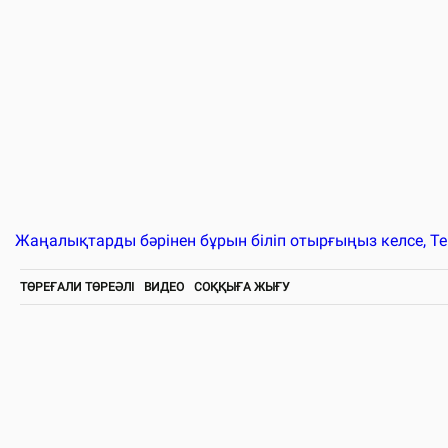
Жаңалықтарды бәрінен бұрын біліп отырғыңыз келсе, T
ТӨРЕҒАЛИ ТӨРЕӘЛІ
ВИДЕО
СОҚҚЫҒА ЖЫҒУ