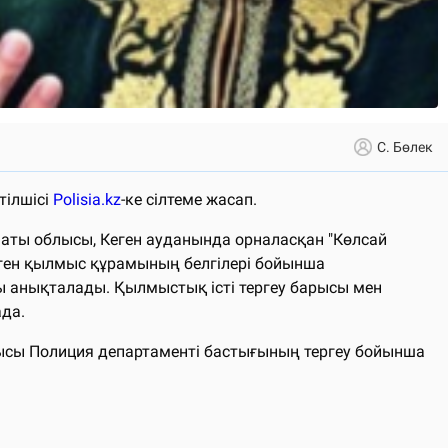
С. Бөлек
тілшісі
Polisia.kz
-ке сілтеме жасап.
маты облысы, Кеген ауданында орналасқан "Көлсай
ген қылмыс құрамының белгілері бойынша
йы анықталады. Қылмыстық істі тергеу барысы мен
да.
сы Полиция департаменті бастығының тергеу бойынша