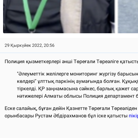
29 Қыркүйек 2022, 20:56
Полиция қызметкерлері әнші Төреғали Төреәліге қатыст
"Әлеуметтік желілерге мониторинг жүргізу барыс
көлдері" ұлттық паркінің аумағында болған. Құқ
тіркелді. ҚР заңнамасына сәйкес, барлық қажет с
нәтижелері Алматы облысы Полиция департамент 
Еске салайық, бұған дейін Қазнетте Төреғали Төреәліден
орынбасары Рустам Әбдірахманов бұл іске қатысты
пікі