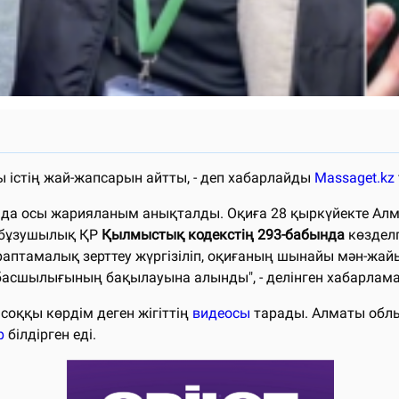
ы істің жай-жапсарын айтты, - деп хабарлайды
Massaget.kz
ында осы жарияланым анықталды. Оқиға 28 қыркүйекте Ал
ықбұзушылық ҚР
Қылмыстық кодекстің
293-бабында
көздел
араптамалық зерттеу жүргізіліп, оқиғаның шынайы мән-жа
басшылығының бақылауына алынды", - делінген хабарлама
 соққы көрдім деген жігіттің
видеосы
тарады. Алматы облы
р
білдірген еді.