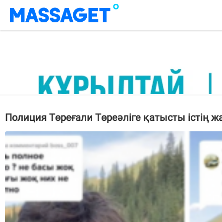
Полиция Төреғали Төреәліге қатысты істің 