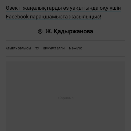
Өзекті жаңалықтарды өз уақытында оқу үшін
Facebook парақшамызға жазылыңыз!
Ж. Қадыржанова
АТЫРАУ ОБЛЫСЫ
ТУ
ЕРМҰРАТ БАПИ
МӘЖІЛІС