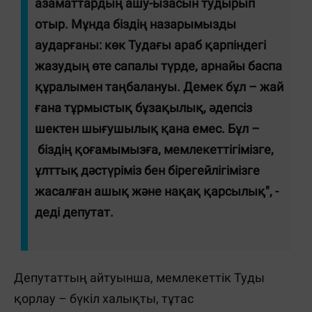
азаматтардың ашу-ызасын тудырып
отыр. Мұнда біздің назарымызды
аударғаны: көк Тудағы араб қарпіндегі
жазудың өте сапалы түрде, арнайы баспа
құралымен таңбалануы. Демек бұл – жай
ғана тұрмыстық бұзақылық, әдепсіз
шектен шығушылық қана емес. Бұл –
біздің қоғамымызға, мемлекеттігімізге,
ұлттық дәстүріміз бен бірегейлігімізге
жасалған ашық және нақақ қарсылық", -
деді депутат.
Депутаттың айтуынша, мемлекеттік Туды
қорлау – бүкіл халықты, тұтас