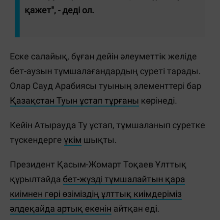
қажет", - деді ол.
Еске салайық, бұған дейін әлеуметтік желіде
бет-аузын тұмшалағандардың суреті тарады.
Олар Сауд Арабиясы туының элементтері бар
Қазақстан Туын ұстап тұрғаны
көрінеді.
Кейін Атырауда Ту ұстап, тұмшаланып суретке
түскендерге
үкім
шықты.
Президент Қасым-Жомарт Тоқаев Ұлттық
құрылтайда
бет-жүзді тұмшалайтын қара
киімнен гөрі өзіміздің ұлттық киімдеріміз
әлдеқайда артық екенін
айтқан еді.