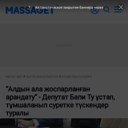
7
Автоматическое закрытие баннера через
НЕГІЗГІ БЕТ
БАСТЫ ЖАҢАЛЫҚТАР
АТЫРАУДАҒЫ ОҚИҒА
“Алдын ала жоспарланған
арандату“ - Депутат Бапи Ту ұстап,
тұмшаланып суретке түскендер
туралы