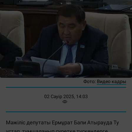
Фото:
Видео кадры
02 Сәуір 2025, 14:03
Мәжіліс депутаты Ермұрат Бапи Атырауда Ту
ұстап, тұмшаланып суретке түскендерге