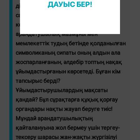
діни бірлік пен қоғамға жарықшақ
салудың қаскөй әрекеті деп бағалау
керек! Сонымен қатар, бұл оқиғаның
арандатушылық мазмұны мен
мемлекеттік тудың бетінде қолданылған
символиканың сипаты оның алдын ала
жоспарланғанын, әлдебір топтың нақақ
ұйымдастырғанын көрсетеді. Бұған кім
тапсырыс берді?
Ұйымдастырушылардың мақсаты
қандай? Бұл сұрақтарға құқық қорғау
органдары нақты жауап беруге тиіс!
Мұндай арандатушылықтың
қайталануына жол бермеу үшін тергеу-
тексеру шарасы жан-жақты жүргізілуі