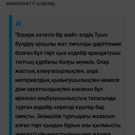
мемлекетті қорлау.
"Ескере кететін бір жайт: елдің Туын
бүлдіру арқылы жат пиғылды дәріптемек
болған бұл төрт қыз әлдебір арандатушы
топтың құрбаны болуы мүмкін. Олар
жастық алаңғасырлықпен, әлде
материалдық қызығушылықпен немесе
діни сауатсыздықпен жасаған бұл
өрескел заңбұзушылықтың тасасында
тұрған әлдебір кереғар күштер бар
сияқты. Әкімшілік тұрғыдағы жазасын
алған төрт қыздан бұрын осы қылмысты
әрекетті ұйымдастырушылар жазаға