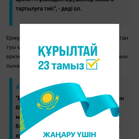
тартылуға тиіс", - деді ол.
Ермұрат Бапи түр-түсі бұрмаланған Қазақстан
туы маркетплейстерде 5000 мың теңгеден
еркін және ашық саудада сатылып жатқанын
сынады.
"Бұл – жеке біреулердің діни көзқарасын
білдіруі емес, қоғам тұрақтылығын,
мемлекеттік тұтастықты бұзуға
бағытталған нақақтан-нақақ жасалған
арандату. Мұны ежелден қалыптасқан