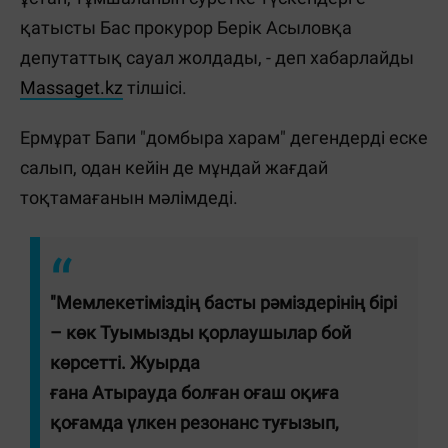
қатысты Бас прокурор Берік Асыловқа
депутаттық сауал жолдады, - деп хабарлайды
Massaget.kz
тілшісі.
Ермұрат Бапи "домбыра харам" дегендерді еске
салып, одан кейін де мұндай жағдай
тоқтамағанын мәлімдеді.
"Мемлекетіміздің басты рәміздерінің бірі
– көк Туымызды қорлаушылар бой
көрсетті. Жуырда
ғана Атырауда болған оғаш оқиға
қоғамда үлкен резонанс туғызып,