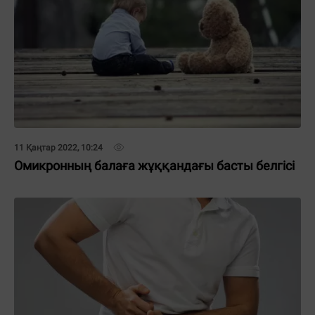
11 Қаңтар 2022, 10:24
Омикронның балаға жұққандағы басты белгісі