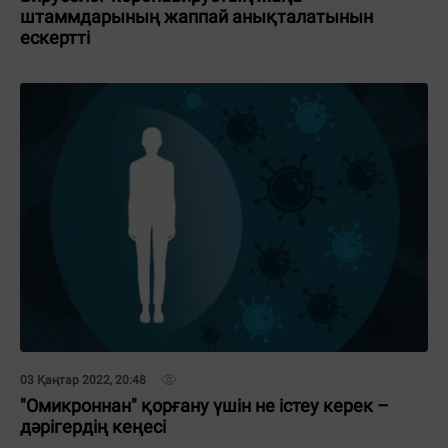
штаммдарының жаппай анықталатынын
ескертті
03 Қаңтар 2022, 20:48
"Омикроннан" қорғану үшін не істеу керек –
дәрігердің кеңесі