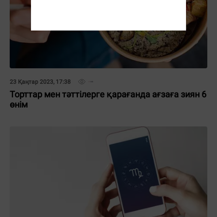
23 Қаңтар 2023, 17:38
Торттар мен тәттілерге қарағанда ағзаға зиян 6
өнім