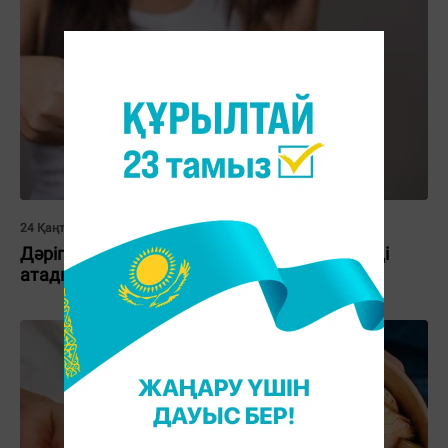
24 Қаңтар 2023, 11:33
Дәрігер шаштың түсуіне әкелетін әдеттерді
атады