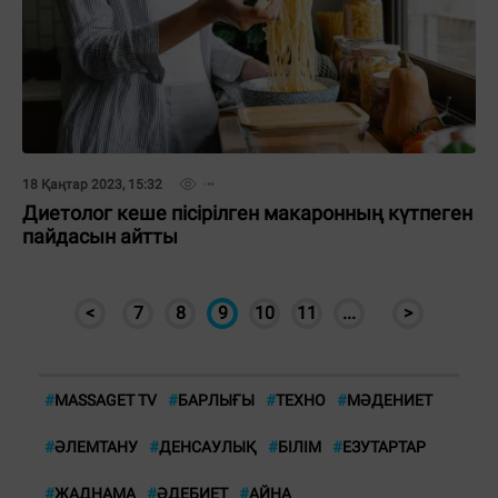
18 Қаңтар 2023, 15:32
Диетолог кеше пісірілген макаронның күтпеген
пайдасын айтты
<
7
8
9
10
11
...
>
#
MASSAGET TV
#
БАРЛЫҒЫ
#
ТЕХНО
#
МӘДЕНИЕТ
#
ӘЛЕМТАНУ
#
ДЕНСАУЛЫҚ
#
БІЛІМ
#
ЕЗУТАРТАР
#
ЖАДНАМА
#
ӘДЕБИЕТ
#
АЙНА