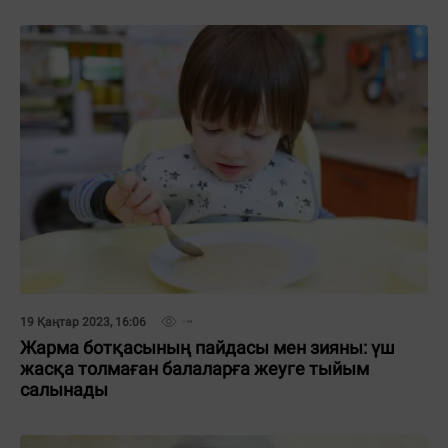
19 Қаңтар 2023, 16:06
Жарма ботқасының пайдасы мен зияны: үш
жасқа толмаған балаларға жеуге тыйым
салынады