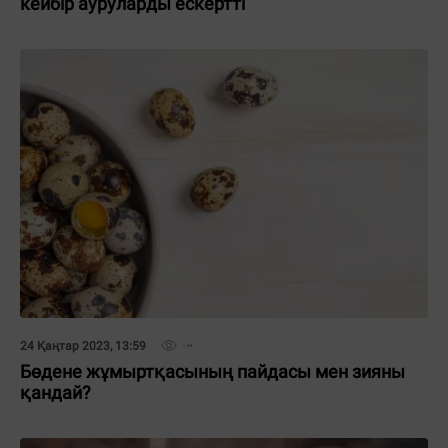
кейбір ауруларды ескертті
24 Қаңтар 2023, 13:59
Бөдене жұмыртқасының пайдасы мен зияны
қандай?