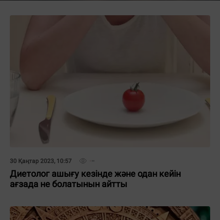
30 Қаңтар 2023, 10:57
Диетолог ашығу кезінде және одан кейін
ағзада не болатынын айтты