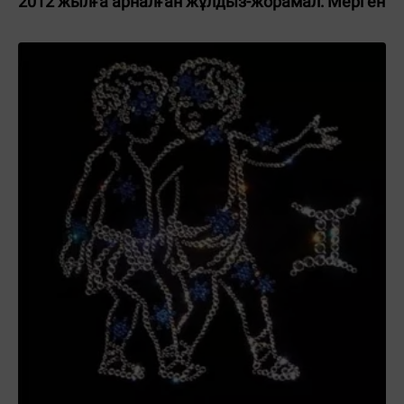
2012 жылға арналған жұлдыз-жорамал: Мерген