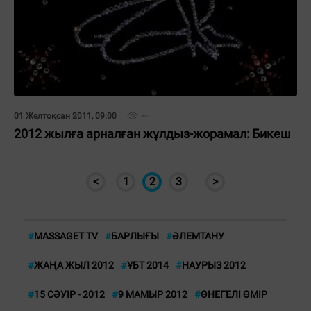
01 Желтоқсан 2011, 09:00
2012 жылға арналған жұлдыз-жорамал: Бикеш
<
1
2
3
>
#
MASSAGET TV
#
БАРЛЫҒЫ
#
ӘЛЕМТАНУ
#
ЖАҢА ЖЫЛ 2012
#
ҰБТ 2014
#
НАУРЫЗ 2012
#
15 СӘУІР - 2012
#
9 МАМЫР 2012
#
ӨНЕГЕЛІ ӨМІР