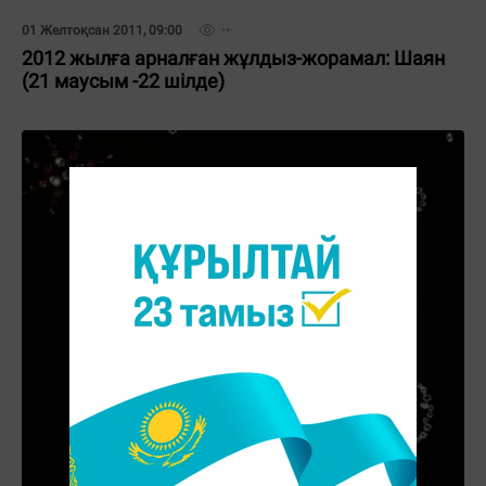
01 Желтоқсан 2011, 09:00
2012 жылға арналған жұлдыз-жорамал: Шаян
(21 маусым -22 шілде)