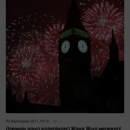
20 Желтоқсан 2011, 10:14
Әлемнің алып елдеріндегі Жаңа Жыл мерекесі: