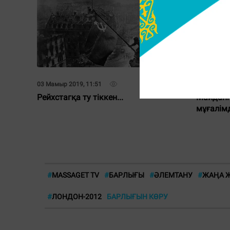
03 Мамыр 2019, 11:51
03 Мамыр 2
Рейхстагқа ту тіккен...
Майданғ
мұғалім
#
MASSAGET TV
#
БАРЛЫҒЫ
#
ӘЛЕМТАНУ
#
ЖАҢА Ж
#
ЛОНДОН-2012
БАРЛЫҒЫН КӨРУ