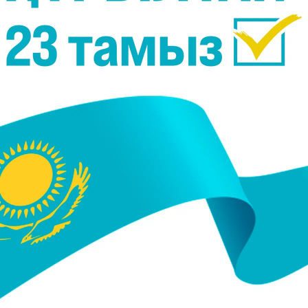
019, 11:16
06 Мамыр 2019, 18:15
Мұртаза: "Бауыржан,
"Олар соғыс туралы айтқы
н, Кәкімжан"
келмейтін, көбіне отанды 
шақыратын". Ардагерлер 
ұрпақ жадында