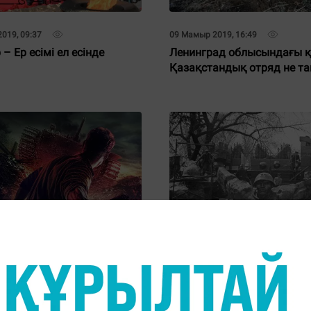
019, 09:37
09 Мамыр 2019, 16:49
– Ер есімі ел есінде
Ленинград облысындағы қ
Қазақстандық отряд не т
019, 17:06
08 Мамыр 2019, 14:23
н соғысы туралы
Алматыдағы 28 панфило
ер
батырға арналған ескертк
ашылу тарихы