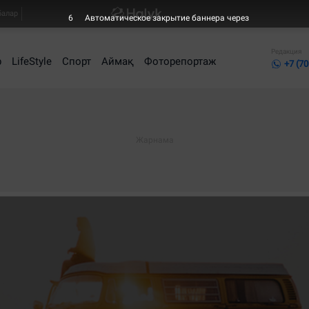
балар
5
Автоматическое закрытие баннера через
Редакция
р
LifeStyle
Спорт
Аймақ
Фоторепортаж
+7 (70