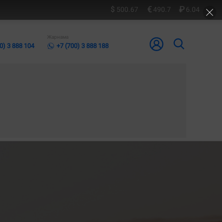
500.67
490.7
6.04
Жарнама
0) 3 888 104
+7 (700) 3 888 188