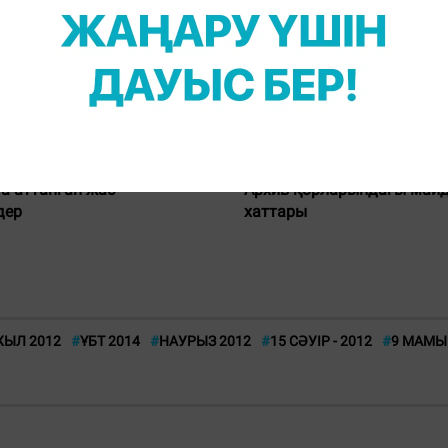
019, 05:13
02 Мамыр 2019, 14:13
а аттанған жас
Архив қорларындағы майд
дер
хаттары
ЫЛ 2012
#
ҰБТ 2014
#
НАУРЫЗ 2012
#
15 СӘУІР - 2012
#
9 МАМЫ