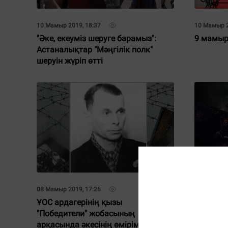
10 Мамыр 2019, 18:37
10 Мамыр 2
"Әке, екеуміз шеруге барамыз":
9 мамыр 
Астаналықтар "Мәңгілік полк"
шеруін жүріп өтті
08 Мамыр 2019, 17:26
08 Мамыр 2
ҰОС ардагерінің қызы
Ұлы Ота
"Победители" жобасының
фильмд
арқасында әкесінің өмірімен