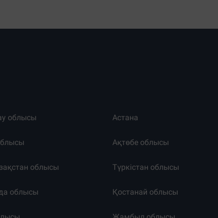
ау облысы
Астана
облысы
Ақтөбе облысы
зақстан облысы
Түркістан облысы
да облысы
Қостанай облысы
блысы
Жамбыл облысы