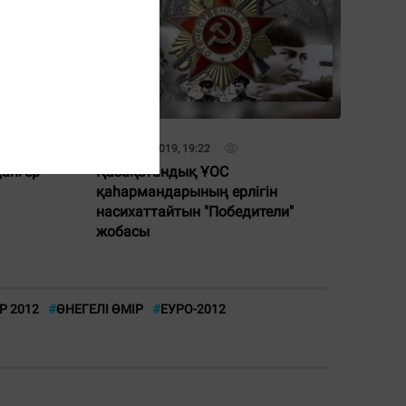
01 Мамыр 2019, 19:22
ангер
Қазақстандық ҰОС
қаһармандарының ерлігін
насихаттайтын "Победители"
жобасы
Р 2012
#
ӨНЕГЕЛІ ӨМІР
#
ЕУРО-2012