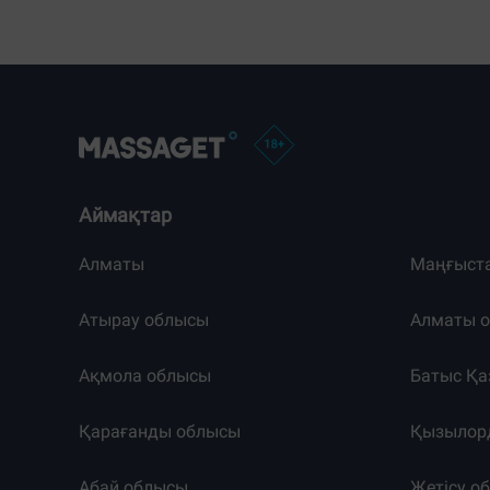
Аймақтар
Алматы
Маңғыст
Атырау облысы
Алматы 
Ақмола облысы
Батыс Қа
Қарағанды облысы
Қызылор
Абай облысы
Жетісу о