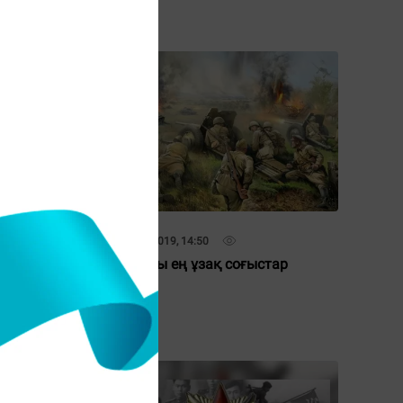
03 Мамыр 2019, 14:50
сы
Тарихтағы ең ұзақ соғыстар
сүюге
өскелең