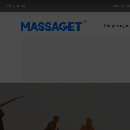
Жарнама
Арнайы жо
Жаңалықта