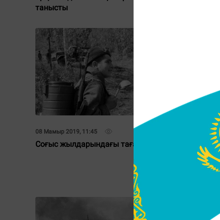
танысты
08 Мамыр 2019, 11:45
08 Мамыр 2
Соғыс жылдарындағы тағамдар
Шерхан 
Рахымжа