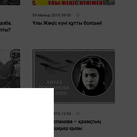
09 Мамыр 2019, 09:05
азба.
Ұлы Жеңіс күні құтты болсын!
апты?
08 Мамыр 2019, 12:54
вшы
Хиуаз Доспанова – қазақтың
іштің
тұңғыш ұшқыш қызы