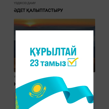
ҮЗДІКСІЗ ДАМУ
ӘДЕТ ҚАЛЫПТАСТЫРУ
ҮЗДІКСІЗ ДАМУ
ҚАЛАЙ ЕРТЕ ТҰРУҒА БОЛАДЫ