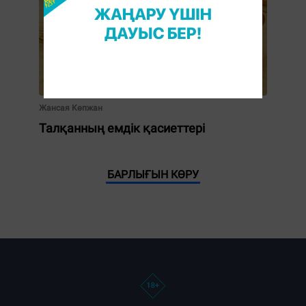
Жансая Көпжан
Талқанның емдік қасиеттері
БАРЛЫҒЫН КӨРУ