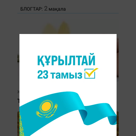
2
БЛОГТАР:
мақала
Жансая Көпжан
Тырнақ күтімі туралы кеңестер.