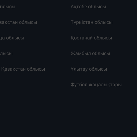
облысы
Ақтөбе облысы
зақстан облысы
Түркістан облысы
да облысы
Қостанай облысы
блысы
Жамбыл облысы
к Қазақстан облысы
Ұлытау облысы
т
Футбол жаңалықтары