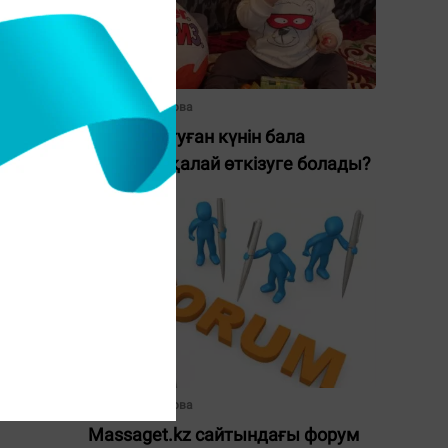
Ақтоты Жапатова
еретін
Баланың туған күнін бала
ңес
бақшада қалай өткізуге болады?
Ақтоты Жапатова
Massaget.kz сайтындағы форум