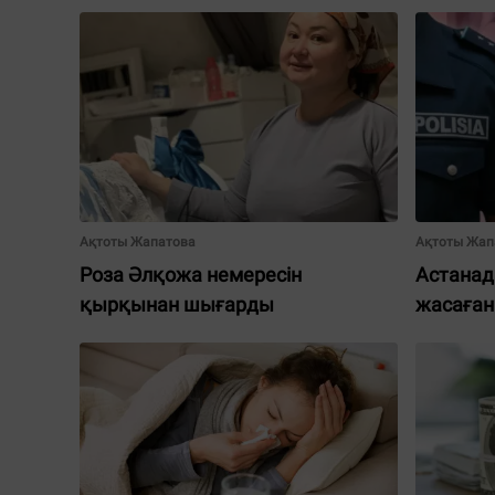
Ақтоты Жапатова
Ақтоты Жап
Роза Әлқожа немересін
Астанад
қырқынан шығарды
жасаған