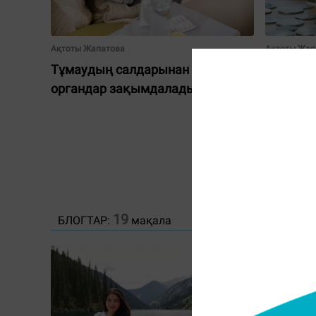
Ақтоты Жапатова
Ақтоты Жап
Тұмаудың салдарынан қандай
Қор нар
органдар зақымдалады?
арзанд
19
БЛОГТАР:
мақала