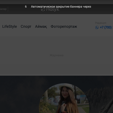
5
Автоматическое закрытие баннера через
балар
Редакция
LifeStyle
Спорт
Аймақ
Фоторепортаж
+7 (700)