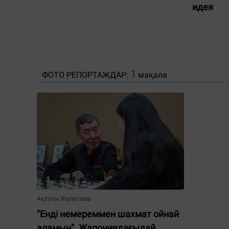
идея
1
ФОТО РЕПОРТАЖДАР:
мақала
Ақтоты Жапатова
"Енді немереммен шахмат ойнай
аламын". Жапониядағыдай