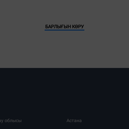
БАРЛЫҒЫН КӨРУ
ау облысы
Астана