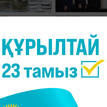
атова
Ақтоты Жапатова
ығында доллар тағы
Әзербайжандық кәсіпке
ады
әуе апатынан қаза тапқа
қазақстандықтардың
жақындарына жаңа үй 
БАРЛЫҒЫН КӨРУ