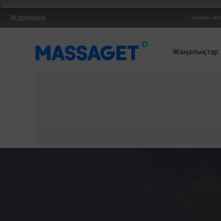
;
Жарнама
Арнайы жо
Жаңалықтар