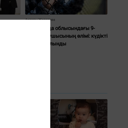
Ақтоты Жапатова
р AZAL
Қызылорда облысындағы 9-
н
сынып оқушысының өлімі: күдікті
қамауға алынды
сыйлады