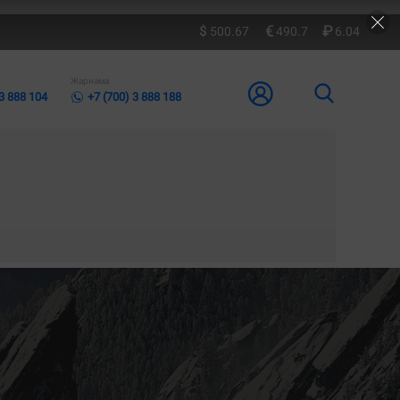
500.67
490.7
6.04
Жарнама
 3 888 104
+7 (700) 3 888 188