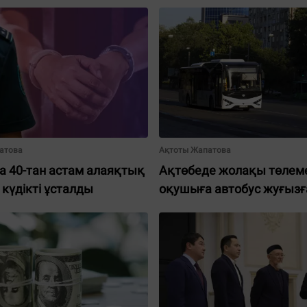
атова
Ақтоты Жапатова
а 40-тан астам алаяқтық
Ақтөбеде жолақы төлем
 күдікті ұсталды
оқушыға автобус жуғызғ