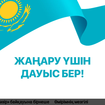
атова
Ақтоты Жапатова
ірибе: баланың тіс күтімі
Баласын бала-бақшаға б
ата-аналарға бірнеше ке
атова
Ақтоты Жапатова
мәзір» байқауына бірнеше
Өмірімнің мезгілі