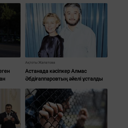
Ақтоты Жапатова
еген
Астанада кәсіпкер Алмас
ан
Әбдіғаппаровтың әйелі ұсталды