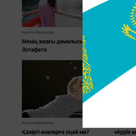
Ақтоты Жапатова
Ақтоты Жап
Менің жазғы демалысым.
Жеке тәж
Эстафета
Ақтоты Жапатова
Ақтоты Жап
Қазіргі аналарға оңай ма?
«Apple 