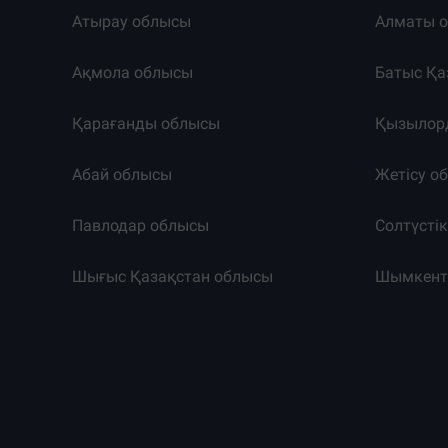
Атырау облысы
Алматы 
Ақмола облысы
Батыс Қа
Қарағанды облысы
Қызылор
Абай облысы
Жетісу о
Павлодар облысы
Солтүсті
Шығыс Қазақстан облысы
Шымкен