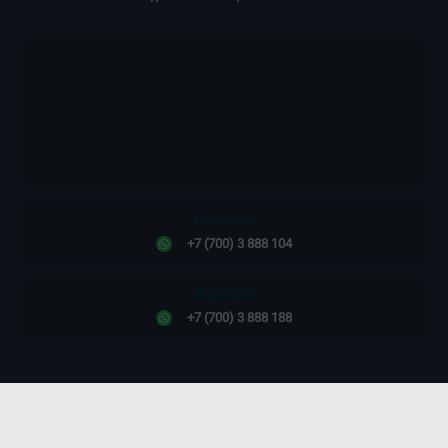
Редакция:
+7 (700) 3 888 104
Жарнама:
+7 (700) 3 888 188
Сайт дизайны -
ПРОСТО КОСМОС!