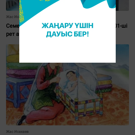
Жас Исакаев
Семейлік зейнеткер 8 Наурыз мерекесін 101-ші
рет атап өтті
Жас Исакаев