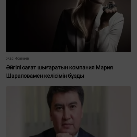
Жас Исакаев
Әйгілі сағат шығаратын компания Мария
Шараповамен келісімін бұзды