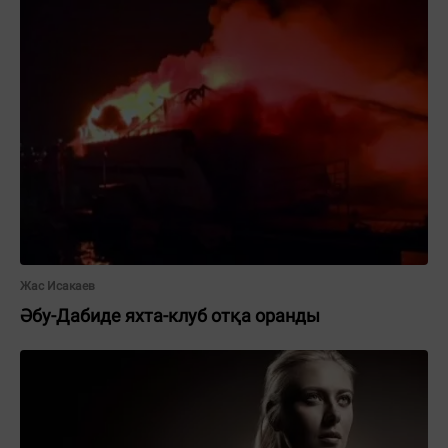
Жас Исакаев
Әбу-Дабиде яхта-клуб отқа оранды