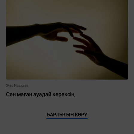
Жас Исакаев
Сен маған ауадай керексің
БАРЛЫҒЫН КӨРУ