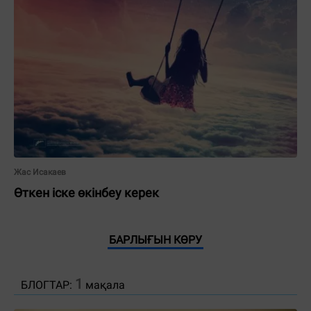
Жас Исакаев
Өткен іске өкінбеу керек
БАРЛЫҒЫН КӨРУ
1
БЛОГТАР:
мақала