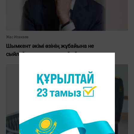
Жас Исакаев
Шымкент әкімі өзінің жұбайына не
сыйлайтынын жасырмай айтты