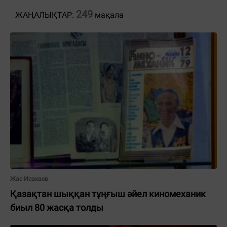
249
ЖАҢАЛЫҚТАР:
мақала
Жас Исакаев
Қазақтан шыққан тұңғыш әйел киномеханик
биыл 80 жасқа толды