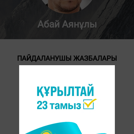
Абай Аянұлы
ПАЙДАЛАНУШЫ ЖАЗБАЛАРЫ
БАРЛЫҒЫ
ЖАҢАЛЫҚТАР
БЛОГТАР
ФОТОРЕПОРТАЖДАР
БЕЙНЕБАЯНДАР