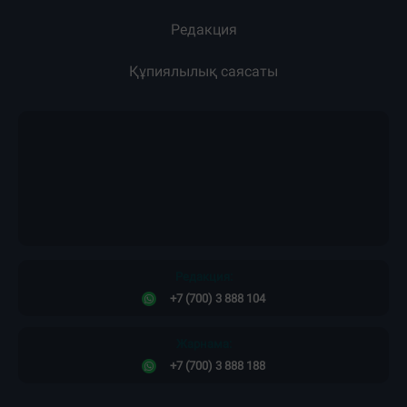
Редакция
Құпиялылық саясаты
Редакция:
+7 (700) 3 888 104
Жарнама:
+7 (700) 3 888 188